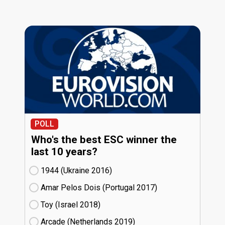
POLL
Who's the best ESC winner the
last 10 years?
1944 (Ukraine
16)
Amar Pelos Dois (Portugal
17)
Toy (Israel
18)
Arcade (Netherlands
19)