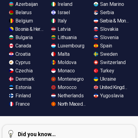
Azerbaijan
Ireland
San Marino
Belarus
Israel
Serbia
Belgium
Italy
Serbia & Monteneg
Bosnia & Herzegovina
Latvia
Slovakia
Bulgaria
Lithuania
Slovenia
Canada
Luxembourg
Spain
Croatia
Malta
Sweden
Cyprus
Moldova
Switzerland
Czechia
Monaco
Turkey
Denmark
Montenegro
Ukraine
Estonia
Morocco
United Kingdom
Finland
Netherlands
Yugoslavia
France
North Macedonia
Did you know...