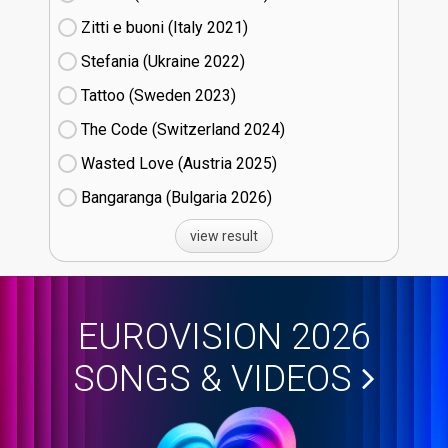
Zitti e buoni​ (Italy
21)
Stefania (Ukraine
22)
Tattoo (Sweden
23)
The Code (Switzerland
24)
Wasted Love (Austria
25)
Bangaranga (Bulgaria
26)
view result
EUROVISION 2026
SONGS & VIDEOS