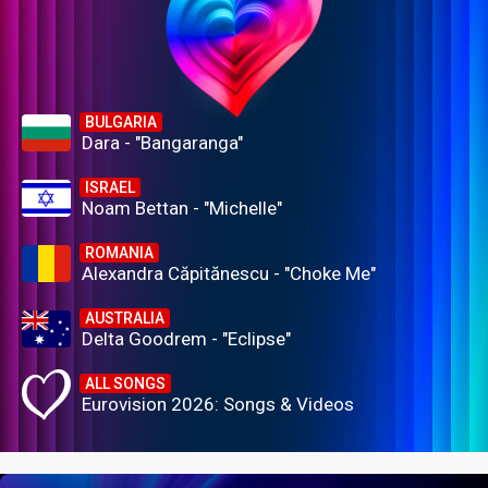
BULGARIA
Dara - "Bangaranga"
ISRAEL
Noam Bettan - "Michelle"
ROMANIA
Alexandra Căpitănescu - "Choke Me"
AUSTRALIA
Delta Goodrem - "Eclipse"
ALL SONGS
Eurovision 2026: Songs & Videos