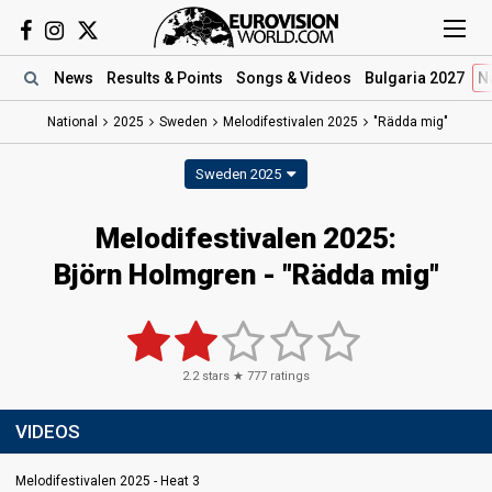
News
Results
& Points
Songs
& Videos
Bulgaria 2027
N
National
2025
Sweden
Melodifestivalen 2025
"Rädda mig"
Sweden 2025
Melodifestivalen 2025
:
Björn Holmgren
- "Rädda mig"
2.2
stars ★
777
ratings
VIDEOS
Melodifestivalen 2025 - Heat 3