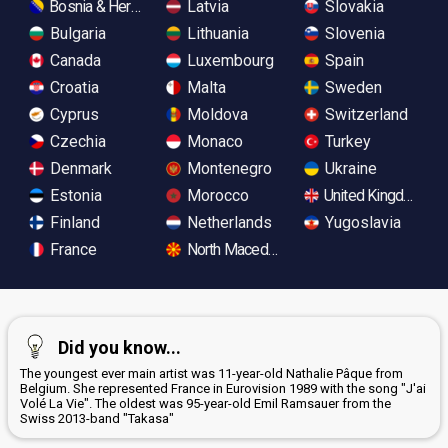
Bosnia & Herzegovina
Latvia
Slovakia
Bulgaria
Lithuania
Slovenia
Canada
Luxembourg
Spain
Croatia
Malta
Sweden
Cyprus
Moldova
Switzerland
Czechia
Monaco
Turkey
Denmark
Montenegro
Ukraine
Estonia
Morocco
United Kingdom
Finland
Netherlands
Yugoslavia
France
North Macedonia
Did you know...
The youngest ever main artist was 11-year-old Nathalie Pâque from
Belgium. She represented France in Eurovision 1989 with the song "J'ai
Volé La Vie". The oldest was 95-year-old Emil Ramsauer from the
Swiss 2013-band "Takasa"