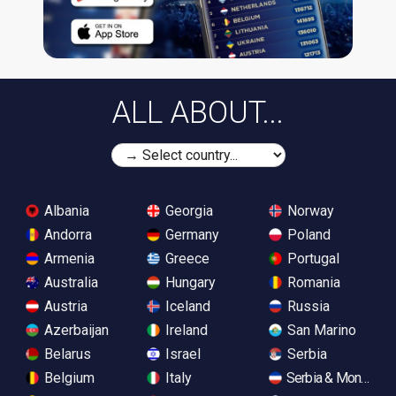
ALL ABOUT...
Albania
Georgia
Norway
Andorra
Germany
Poland
Armenia
Greece
Portugal
Australia
Hungary
Romania
Austria
Iceland
Russia
Azerbaijan
Ireland
San Marino
Belarus
Israel
Serbia
Belgium
Italy
Serbia & Monteneg