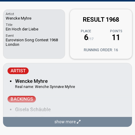
Artist
Wencke Myhre
RESULT 1968
Title
Ein Hoch der Liebe
PLACE
POINTS
6
11
Event
/17
Eurovision Song Contest 1968
London
RUNNING ORDER: 16
ARTIST
Wencke Myhre
Real name: Wenche Synnøve Myhre
BACKINGS
Gisela Schäuble
Rosemarie Gongolski
show more
Rosemarie Siegel