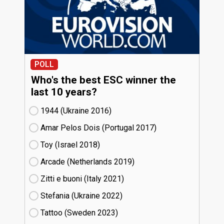
POLL
Who's the best ESC winner the
last 10 years?
1944 (Ukraine
16)
Amar Pelos Dois (Portugal
17)
Toy (Israel
18)
Arcade (Netherlands
19)
Zitti e buoni​ (Italy
21)
Stefania (Ukraine
22)
Tattoo (Sweden
23)