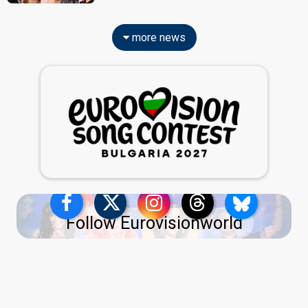
more news
Follow Eurovisionworld