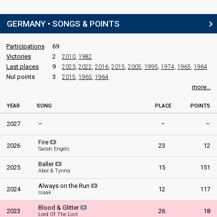
Austria 1966
: commentator
Switzerland 1966
: commentator
GERMANY • SONGS & POINTS
Germany 1966
: commentator
edit
Participations
69
Victories
2
2010
,
1982
Last places
9
2023
,
2022
,
2016
,
2015
,
2005
,
1995
,
1974
,
1965
,
1964
Nul points
3
2015
,
1965
,
1964
more...
YEAR
SONG
PLACE
POINTS
2027
–
–
–
Fire
2026
23
12
Sarah Engels
Baller
2025
15
151
Abor & Tynna
Always on the Run
2024
12
117
Isaak
Blood & Glitter
2023
26
18
Lord Of The Lost