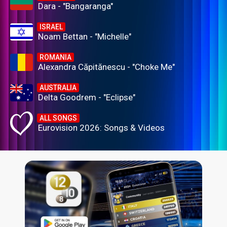
Dara - "Bangaranga"
ISRAEL
Noam Bettan - "Michelle"
ROMANIA
Alexandra Căpitănescu - "Choke Me"
AUSTRALIA
Delta Goodrem - "Eclipse"
ALL SONGS
Eurovision 2026: Songs & Videos