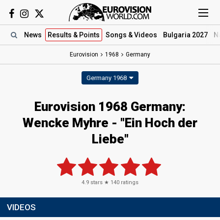
News
Results
& Points
Songs
& Videos
Bulgaria 2027
N
Eurovision
1968
Germany
Germany 1968
Eurovision 1968 Germany:
Wencke Myhre - "Ein Hoch der
Liebe"
4.9
stars ★
140
ratings
VIDEOS