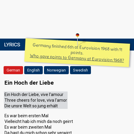
LYRICS
Germany finished 6th at Eurovision 1968 with 11
points.
Who gave points to Germany at Eurovision 1968?
German
English
Norwegian
Swedish
Ein Hoch der Liebe
Ein Hoch der Liebe, vive l'amour
Three cheers for love, viva l'amor
Die unsre Welt so jung erhält
Es war beim ersten Mal
Vielleicht hab ich mich da noch geirrt
Es war beim zweiten Mal
Da hast du mich schon sehr verwirrt