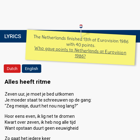
LYRICS
The Netherlands finished 13th at Eurovision 1986
with 40 points.
Who gave points to Netherlands at Eurovision
1986?
Dutch
English
Alles heeft ritme
Zeven uur, je moet je bed uitkomen
Je moeder staat te schreeuwen op de gang:
"Zeg meisje, duurt het nou nog lang?"
Hoor eens even, ik lig net te dromen
Kwart over zeven, ik heb nog alle tijd
Want opstaan duurt geen eeuwigheid
Zo gaat het iedere keer