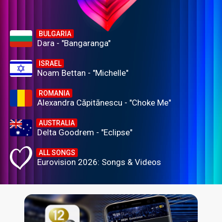
BULGARIA
Dara - "Bangaranga"
ISRAEL
Noam Bettan - "Michelle"
ROMANIA
Alexandra Căpitănescu - "Choke Me"
AUSTRALIA
Delta Goodrem - "Eclipse"
ALL SONGS
Eurovision 2026: Songs & Videos