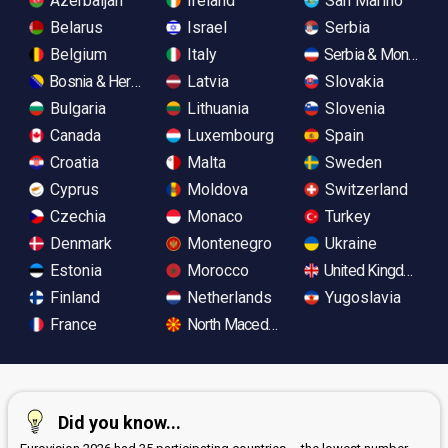
Azerbaijan
Ireland
San Marino
Belarus
Israel
Serbia
Belgium
Italy
Serbia & Monteneg
Bosnia & Herzegovina
Latvia
Slovakia
Bulgaria
Lithuania
Slovenia
Canada
Luxembourg
Spain
Croatia
Malta
Sweden
Cyprus
Moldova
Switzerland
Czechia
Monaco
Turkey
Denmark
Montenegro
Ukraine
Estonia
Morocco
United Kingdom
Finland
Netherlands
Yugoslavia
France
North Macedonia
Did you know...