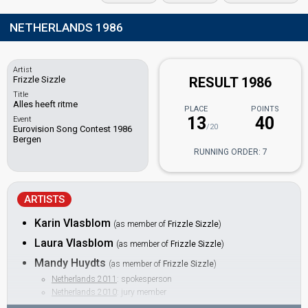
NETHERLANDS 1986
Artist
Frizzle Sizzle
RESULT 1986
Title
Alles heeft ritme
PLACE
POINTS
13
40
Event
/20
Eurovision Song Contest 1986
Bergen
RUNNING ORDER: 7
ARTISTS
Karin Vlasblom
(as member of
Frizzle Sizzle
)
Laura Vlasblom
(as member of
Frizzle Sizzle
)
Mandy Huydts
(as member of
Frizzle Sizzle
)
Netherlands 2011
: spokesperson
Netherlands 2010
: jury member