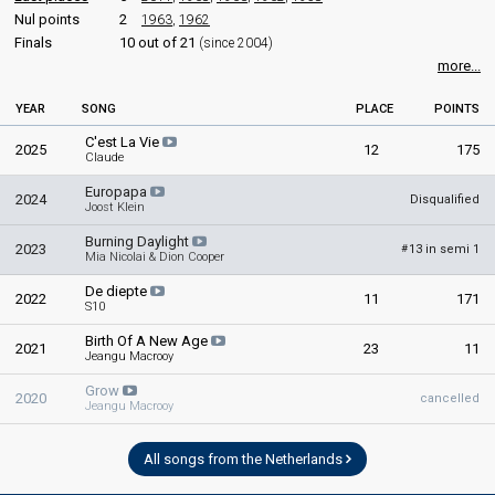
Nul points
2
1963
,
1962
Finals
10 out of 21
(since 2004)
more...
YEAR
SONG
PLACE
POINTS
C'est La Vie
2025
12
175
Claude
Europapa
2024
Disqualified
Joost Klein
Burning Daylight
2023
13 in semi 1
#
Mia Nicolai & Dion Cooper
De diepte
2022
11
171
S10
Birth Of A New Age
2021
23
11
Jeangu Macrooy
Grow
2020
cancelled
Jeangu Macrooy
All songs from the Netherlands