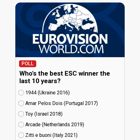
POLL
Who's the best ESC winner the
last 10 years?
1944 (Ukraine
16)
Amar Pelos Dois (Portugal
17)
Toy (Israel
18)
Arcade (Netherlands
19)
Zitti e buoni​ (Italy
21)