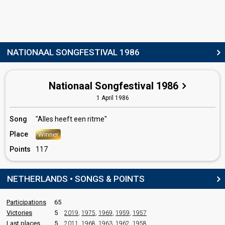
Netherlands 1976:
The Party's Over Now
(conductor)
Netherlands 1975:
Ding-a-dong
(conductor)
Netherlands 1974:
I See a Star
(conductor)
Netherlands 1973:
De oude muzikant
(conductor)
Netherlands 1972:
Als het om de liefde gaat
(conductor)
NATIONAAL SONGFESTIVAL 1986
SPOKESPERSON
Nationaal Songfestival 1986
Joop van Zijl
1 April 1986
COMMENTATOR
Song
"Alles heeft een ritme"
Leo van der Goot
Place
Winner
edit
Points
117
NETHERLANDS • SONGS & POINTS
Participations
65
Victories
5
2019
,
1975
,
1969
,
1959
,
1957
Last places
5
2011
,
1968
,
1963
,
1962
,
1958