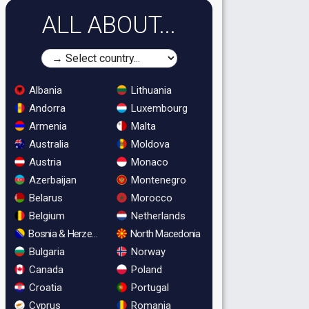
ALL ABOUT...
Albania
Lithuania
Andorra
Luxembourg
Armenia
Malta
Australia
Moldova
Austria
Monaco
Azerbaijan
Montenegro
Belarus
Morocco
Belgium
Netherlands
Bosnia & Herzegovina
North Macedonia
Bulgaria
Norway
Canada
Poland
Croatia
Portugal
Cyprus
Romania