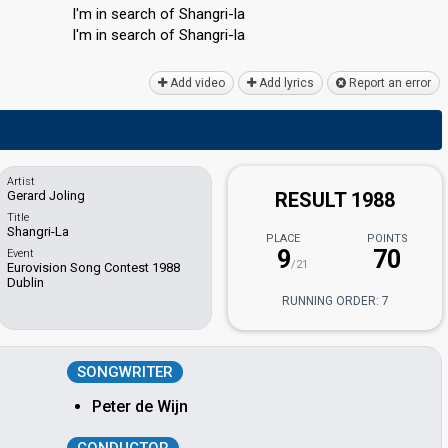
I'm in search of Shangri-la
I'm in ѕearch of Shangri-lа
Add video
Add lyrics
Report an error
Artist
Gerard Joling
RESULT 1988
Title
Shangri-La
PLACE
POINTS
9
70
Event
/21
Eurovision Song Contest 1988
Dublin
RUNNING ORDER: 7
SONGWRITER
Peter de Wijn