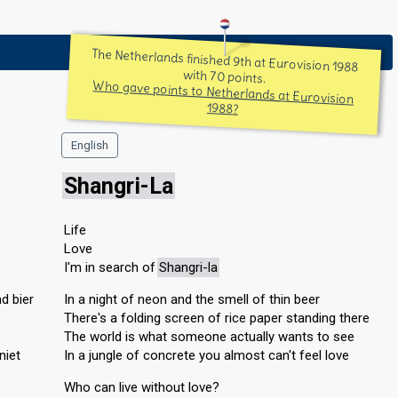
The Netherlands finished 9th at Eurovision 1988
with 70 points.
Who gave points to Netherlands at Eurovision
1988?
English
Shangri-La
Life
Love
I'm in search of
Shangri-la
d bier
In a night of neon and the smell of thin beer
There's a folding screen of rice paper standing there
The world is what someone actually wants to see
niet
In a jungle of concrete you almost can't feel love
Who can live without love?