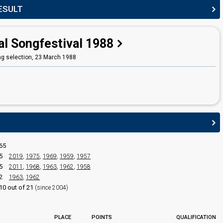
ESULT
al Songfestival 1988
g selection,
23 March 1988
65
5
2019
,
1975
,
1969
,
1959
,
1957
5
2011
,
1968
,
1963
,
1962
,
1958
2
1963
,
1962
10 out of 21
(since 2004)
PLACE
POINTS
QUALIFICATION
edit