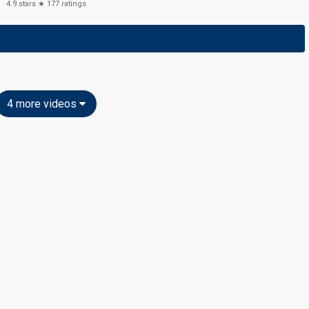
4.9
stars ★
177
ratings
4 more videos