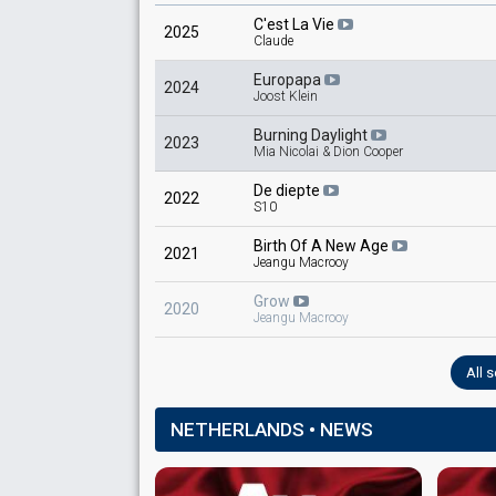
C'est La Vie
2025
Claude
Europapa
2024
Joost Klein
Burning Daylight
2023
Mia Nicolai & Dion Cooper
De diepte
2022
S10
Birth Of A New Age
2021
Jeangu Macrooy
Grow
2020
Jeangu Macrooy
All 
NETHERLANDS • NEWS