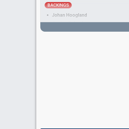
BACKINGS
Johan Hoogland
Justine Pelmelay
Real name: Anneke Pelmelay
Netherlands 1989:
Blijf zoals je bent
(
artist
)
Lisa Boray
Real name: Lisa Schulte Nordholt
Netherlands 1982:
Jij en ik
(backing)
Netherlands 1978:
't Is OK
(backing)
Pim Roos
Netherlands 1994:
Waar is de zon?
(backing)
Netherlands 1993:
Vrede
(backing)
Sonia Pelgrims
SPOKESPERSON
Joop van Os
Netherlands 1994
: spokesperson
Netherlands 1993
: spokesperson