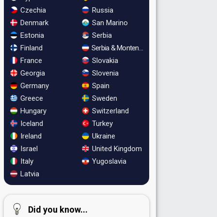
Czechia
Russia
Denmark
San Marino
Estonia
Serbia
Finland
Serbia & Montenegro
France
Slovakia
Georgia
Slovenia
Germany
Spain
Greece
Sweden
Hungary
Switzerland
Iceland
Turkey
Ireland
Ukraine
Israel
United Kingdom
Italy
Yugoslavia
Latvia
Did you know...