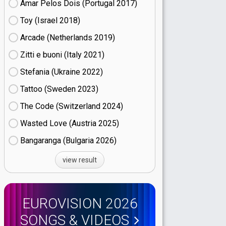
Amar Pelos Dois (Portugal
17)
Toy (Israel
18)
Arcade (Netherlands
19)
Zitti e buoni​ (Italy
21)
Stefania (Ukraine
22)
Tattoo (Sweden
23)
The Code (Switzerland
24)
Wasted Love (Austria
25)
Bangaranga (Bulgaria
26)
view result
EUROVISION 2026
SONGS & VIDEOS