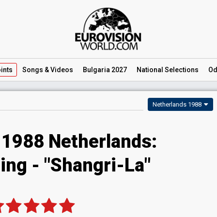
ints
Songs
& Videos
Bulgaria 2027
National
Selections
Od
Netherlands 1988
 1988 Netherlands:
ing - "Shangri-La"