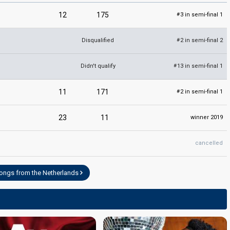
12
175
3 in semi-final 1
#
Disqualified
2 in semi-final 2
#
Didn't qualify
13 in semi-final 1
#
11
171
2 in semi-final 1
#
23
11
winner 2019
cancelled
songs from the Netherlands