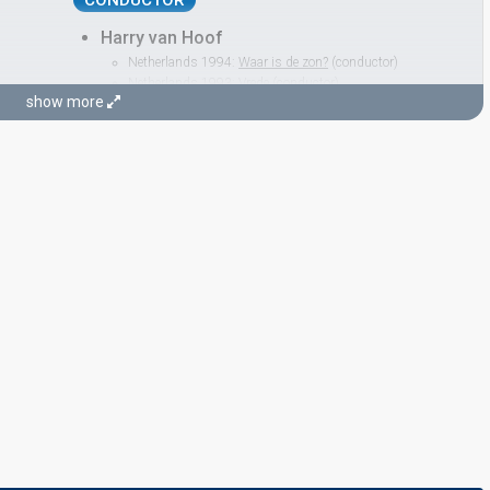
CONDUCTOR
Harry van Hoof
Netherlands 1994:
Waar is de zon?
(conductor)
Netherlands 1993:
Vrede
(conductor)
show more
Netherlands 1992:
Wijs me de weg
(conductor)
Netherlands 1990:
Ik wil alles met je delen
(conductor)
Netherlands 1989:
Blijf zoals je bent
(conductor)
Netherlands 1986:
Alles heeft ritme
(conductor)
Netherlands 1979:
Colorado
(conductor)
Netherlands 1978:
't Is OK
(conductor)
Netherlands 1977:
De mallemolen
(conductor)
Netherlands 1976:
The Party's Over Now
(conductor)
Netherlands 1975:
Ding-a-dong
(conductor)
Netherlands 1974:
I See a Star
(conductor)
Netherlands 1973:
De oude muzikant
(conductor)
Netherlands 1972:
Als het om de liefde gaat
(conductor)