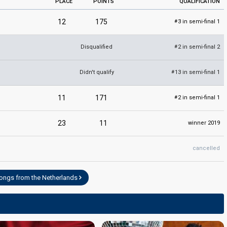
PLACE
POINTS
QUALIFICATION
12
175
3 in semi-final 1
#
Disqualified
2 in semi-final 2
#
Didn't qualify
13 in semi-final 1
#
11
171
2 in semi-final 1
#
23
11
winner 2019
cancelled
songs from the Netherlands