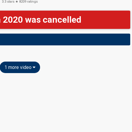
3.3
stars ★
8209
ratings
n 2020 was cancelled
1 more video