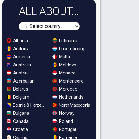
ALL ABOUT...
Albania
Lithuania
Andorra
Luxembourg
Armenia
Malta
Australia
Moldova
Austria
Monaco
Azerbaijan
Montenegro
Belarus
Morocco
Belgium
Netherlands
Bosnia & Herzegovina
North Macedonia
Bulgaria
Norway
Canada
Poland
Croatia
Portugal
Cyprus
Romania