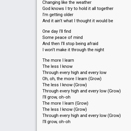
Changing like the weather
God knows I try to hold it all together
I'm getting older
And it ain't what I thought it would be
One day I'll find
Some peace of mind
And then I'll stop being afraid
I won't make it through the night
The more I learn
The less I know
Through every high and every low
Oh, oh, the more I learn (Grow)
The less I know (Grow)
Through every high and every low (Grow)
I'll grow, oh-oh
The more I learn (Grow)
The lesѕ I know (Grow)
Through every high аnd every low (Grow)
I'll grow, oh-oh