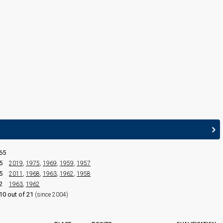
65
5
2019
,
1975
,
1969
,
1959
,
1957
5
2011
,
1968
,
1963
,
1962
,
1958
2
1963
,
1962
10 out of 21
(since 2004)