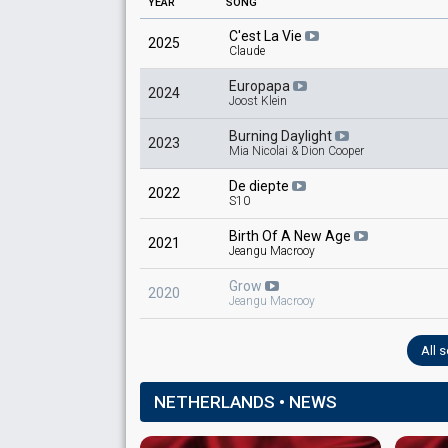
YEAR
SONG
C'est La Vie
2025
Claude
Europapa
2024
Joost Klein
Burning Daylight
2023
Mia Nicolai & Dion Cooper
De diepte
2022
S10
Birth Of A New Age
2021
Jeangu Macrooy
Grow
2020
Jeangu Macrooy
All 
NETHERLANDS • NEWS