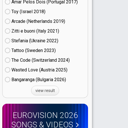
Amar Pelos Dois (Portugal
17)
Toy (Israel
18)
Arcade (Netherlands
19)
Zitti e buoni​ (Italy
21)
Stefania (Ukraine
22)
Tattoo (Sweden
23)
The Code (Switzerland
24)
Wasted Love (Austria
25)
Bangaranga (Bulgaria
26)
view result
EUROVISION 2026
SONGS & VIDEOS