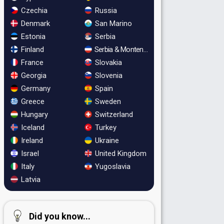
Czechia
Russia
Denmark
San Marino
Estonia
Serbia
Finland
Serbia & Montenegro
France
Slovakia
Georgia
Slovenia
Germany
Spain
Greece
Sweden
Hungary
Switzerland
Iceland
Turkey
Ireland
Ukraine
Israel
United Kingdom
Italy
Yugoslavia
Latvia
Did you know...