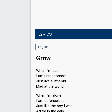
LYRICS
English
Grow
When I'm sad
I am unreasonable
Just like a little kid
Mad at the world
When I'm alone
I am defenceless
Just like the boy I was
Afraid in the dark