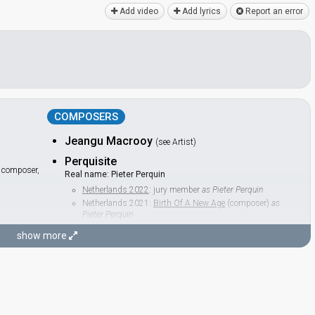
Add video
Add lyrics
Report an error
COMPOSERS
Jeangu Macrooy
(see Artist)
Perquisite
, composer,
Real name: Pieter Perquin
Netherlands 2022
: jury member
as Pieter Perquin
Netherlands 2021:
Birth Of A New Age
(composer)
as
Pieter Perquin
show more
LYRICIST
Jeangu Macrooy
(see Artist)
edit