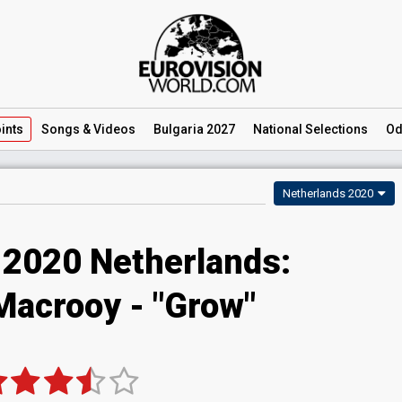
ints
Songs
& Videos
Bulgaria 2027
National
Selections
Od
Netherlands 2020
 2020 Netherlands:
Macrooy - "Grow"