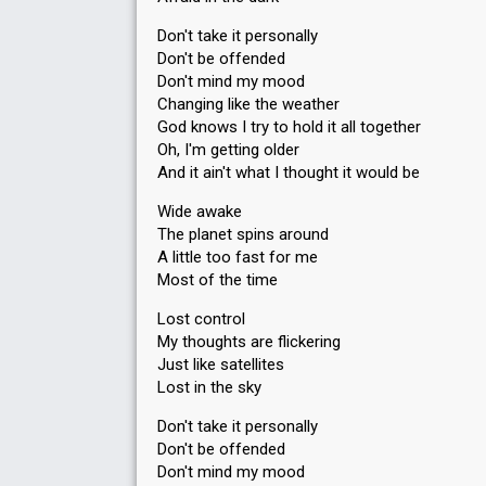
Don't take it personally
Don't be offended
Don't mind my mood
Changing like the weather
God knows I try to hold it all together
Oh, I'm getting older
And it ain't what I thought it would be
Wide awake
The planet spins around
A little too fast for me
Most of the time
Lost control
My thoughts are flickering
Just like satellites
Lost in the sky
Don't take it personally
Don't be offended
Don't mind my mood