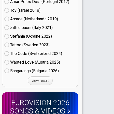
Amar Pelos Dois (Portugal
17)
Toy (Israel
18)
Arcade (Netherlands
19)
Zitti e buoni​ (Italy
21)
Stefania (Ukraine
22)
Tattoo (Sweden
23)
The Code (Switzerland
24)
Wasted Love (Austria
25)
Bangaranga (Bulgaria
26)
view result
EUROVISION 2026
SONGS & VIDEOS