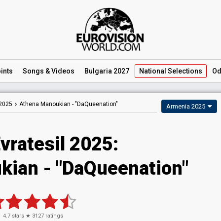
ints
Songs
& Videos
Bulgaria 2027
National
Selections
Od
 2025
Athena Manoukian -
"DaQueenation"
Armenia 2025
vratesil 2025
:
kian
- "DaQueenation"
4.7
stars ★
3127
ratings