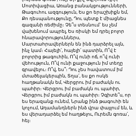
Մոտիվացիա, Առանց բանակցությունների,
Թագուհու ազգություն, Ես քո երաշխիքն եմ,
Քո դեսպանությունը, Դու պետք է միացնես
գազանի ռեժիմը։ Չե՞ս տեսնում՝ ես չեմ
վախենում ապրել, Ես ռիսկի եմ դրել բոլոր
հնարավորություններս,
Մարտահրավերներն են ինձ դարձրել այն,
ինչ կամ։ Հայելի՛, հայելի՛ պատին, Ո՞վ է
բոլորից թագուհին, Ո՞վ ունի ոճ, ո՞վ ունի
վեհություն, Ո՞վ ունի քաջություն իմ տեղը
գրավելու։ Ո՞վ, ես՞։ Դու չես հավատում իմ
մտածելակերպին, Տղա՛, ես քո ոսկե
հաղթանակն եմ, Վերցրու իմ բաժակն ու
պահիր։ Վերցրու իմ բաժակն ու պահիր,
Վերցրու իմ բաժակն ու պահիր։ Չգիտե՞ս, որ
ես երազանք ունեմ, Նրանք ինձ թագուհի են
կոչում, Ադամանդներն ինձ վրա փայլում են, և
ես վերադարձել եմ հաղթելու, Ուրեմն գոռա՛,
հեյ։