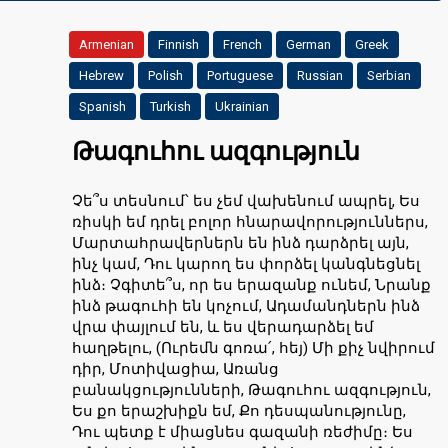
Armenian
Finnish
French
German
Greek
Hebrew
Polish
Portuguese
Russian
Serbian
Spanish
Turkish
Ukrainian
Թագուհու ազգություն
Չե՞ս տեսնում՝ ես չեմ վախենում ապրել, Ես
ռիսկի եմ դրել բոլոր հնարավորություններս,
Մարտահրավերներն են ինձ դարձրել այն,
ինչ կամ, Դու կարող ես փորձել կանգնեցնել
ինձ։ Չգիտե՞ս, որ ես երազանք ունեմ, Նրանք
ինձ թագուհի են կոչում, Ադամանդներն ինձ
վրա փայլում են, և ես վերադարձել եմ
հաղթելու, (Ուրեմն գոռա՛, հեյ) Մի քիչ նվիրում
դիր, Մոտիվացիա, Առանց
բանակցությունների, Թագուհու ազգություն,
Ես քո երաշխիքն եմ, Քո դեսպանությունը,
Դու պետք է միացնես գազանի ռեժիմը։ Ես