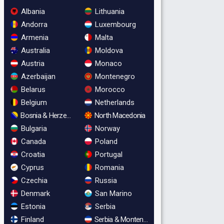
Albania
Lithuania
Andorra
Luxembourg
Armenia
Malta
Australia
Moldova
Austria
Monaco
Azerbaijan
Montenegro
Belarus
Morocco
Belgium
Netherlands
Bosnia & Herzegovina
North Macedonia
Bulgaria
Norway
Canada
Poland
Croatia
Portugal
Cyprus
Romania
Czechia
Russia
Denmark
San Marino
Estonia
Serbia
Finland
Serbia & Montenegro