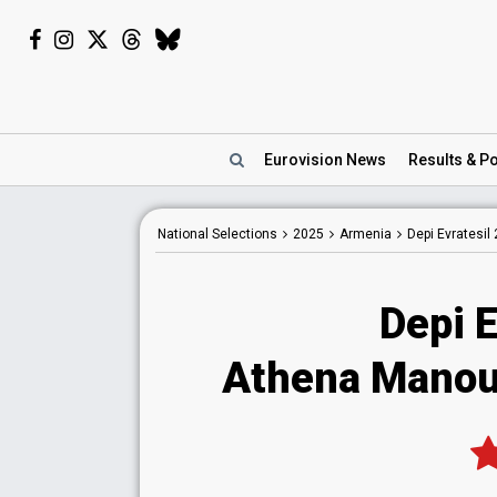
Eurovision
News
Results
& Po
National
Selections
2025
Armenia
Depi Evratesil
Depi E
Athena Manou