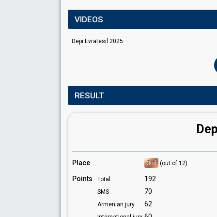
VIDEOS
Depi Evratesil 2025
RESULT
Dep
Place
3rd
(out of 12)
Points
192
Total
70
SMS
62
Armenian jury
60