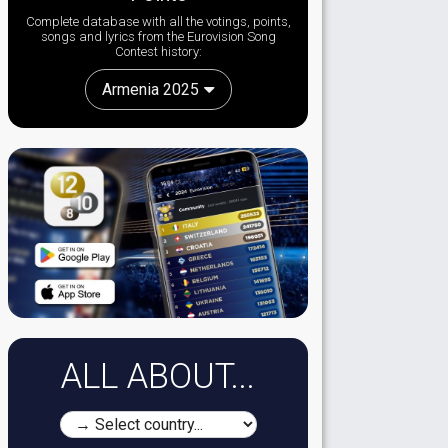
Complete database with all the votings, points,
songs and lyrics from the Eurovision Song
Contest history:
Armenia 2025
ALL ABOUT...