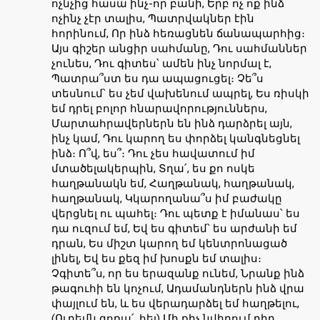
ոչնչից հասա ինչ-որ բանի, Երբ ոչ ոք ինձ
ոչինչ չէր տալիս, Պատրվակներ էին
հորինում, Որ ինձ հեռացնեն ճանապարհից։
Այս գիշեր անցիր սահմանը, Դու սահմաններ
չունես, Դու գիտես՝ ամեն ինչ նորմալ է,
Պատրա՞ստ ես դա ապացուցել։ Չե՞ս
տեսնում՝ ես չեմ վախենում ապրել, Ես ռիսկի
եմ դրել բոլոր հնարավորություններս,
Մարտահրավերներն են ինձ դարձրել այն,
ինչ կամ, Դու կարող ես փորձել կանգնեցնել
ինձ։ Ո՞վ, ես՞։ Դու չես հավատում իմ
մտածելակերպին, Տղա՛, ես քո ոսկե
հաղթանակն եմ, Հաղթանակ, հաղթանակ,
հաղթանակ, Կկարողանա՞ս իմ բաժակը
վերցնել ու պահել։ Դու պետք է իմանաս՝ ես
դա ուզում եմ, Եվ ես գիտեմ՝ ես արժանի եմ
դրան, Ես միշտ կարող եմ կենտրոնացած
լինել, Եվ ես քեզ իմ խոսքն եմ տալիս։
Չգիտե՞ս, որ ես երազանք ունեմ, Նրանք ինձ
թագուհի են կոչում, Ադամանդներն ինձ վրա
փայլում են, և ես վերադարձել եմ հաղթելու,
(Ուրեմն գոռա՛, հեյ) Մի քիչ նվիրում դիր,