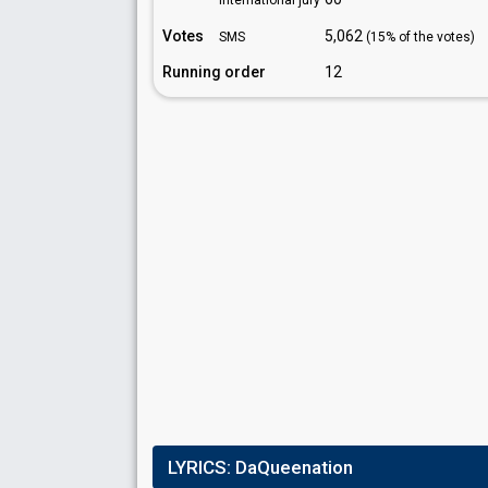
International jury
Votes
5,062
SMS
(15% of the votes)
Running order
12
LYRICS:
DaQueenation