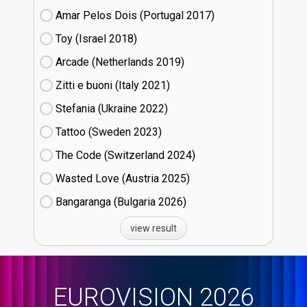
Amar Pelos Dois (Portugal
17)
Toy (Israel
18)
Arcade (Netherlands
19)
Zitti e buoni​ (Italy
21)
Stefania (Ukraine
22)
Tattoo (Sweden
23)
The Code (Switzerland
24)
Wasted Love (Austria
25)
Bangaranga (Bulgaria
26)
view result
EUROVISION 2026