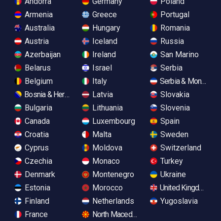
Andorra
Germany
Poland
Armenia
Greece
Portugal
Australia
Hungary
Romania
Austria
Iceland
Russia
Azerbaijan
Ireland
San Marino
Belarus
Israel
Serbia
Belgium
Italy
Serbia & Monteneg
Bosnia & Herzegovina
Latvia
Slovakia
Bulgaria
Lithuania
Slovenia
Canada
Luxembourg
Spain
Croatia
Malta
Sweden
Cyprus
Moldova
Switzerland
Czechia
Monaco
Turkey
Denmark
Montenegro
Ukraine
Estonia
Morocco
United Kingdom
Finland
Netherlands
Yugoslavia
France
North Macedonia