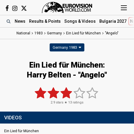
News
Results
& Points
Songs
& Videos
Bulgaria 2027
N
National
1983
Germany
Ein Lied für München
"Angelo"
Germany 1983
Ein Lied für München:
Harry Belten - "Angelo"
2.9
stars ★
13
ratings
VIDEOS
Ein Lied für München