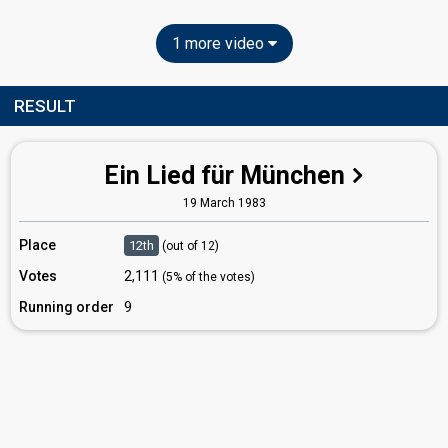
1 more video
RESULT
Ein Lied für München
19 March 1983
Place
12th
(out of 12)
Votes
2,111
(5% of the votes)
Running order
9