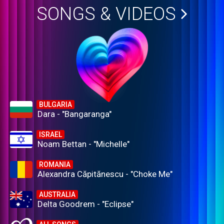
SONGS & VIDEOS
BULGARIA
Dara - "Bangaranga"
ISRAEL
Noam Bettan - "Michelle"
ROMANIA
Alexandra Căpitănescu - "Choke Me"
AUSTRALIA
Delta Goodrem - "Eclipse"