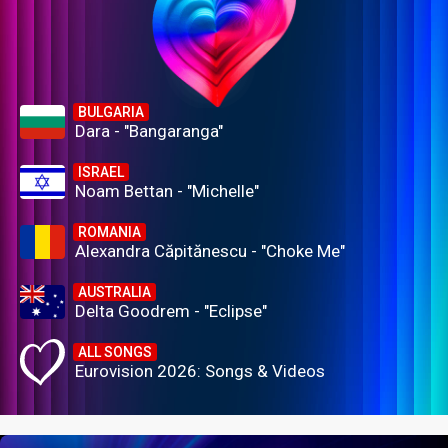
BULGARIA
Dara - "Bangaranga"
ISRAEL
Noam Bettan - "Michelle"
ROMANIA
Alexandra Căpitănescu - "Choke Me"
AUSTRALIA
Delta Goodrem - "Eclipse"
ALL SONGS
Eurovision 2026: Songs & Videos