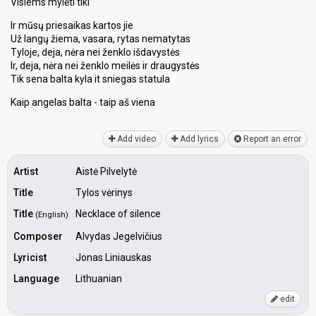
Visiems mylėti tiki
Ir mūsų priesaikas kartos jie
Už langų žiema, vasara, rytas nematytas
Tyloje, deja, nėra nei ženklo išdavystės
Ir, deja, nėra nei ženklo meilės ir draugystės
Tik sena balta kyla it sniegas statula
Kaip angelaѕ balta - taip aš vienа
Add video
Add lyrics
Report an error
Artist
Aistė Pilvelytė
Title
Tylos vėrinys
Title
Necklace of silence
(English)
Composer
Alvydas Jegelvičius
Lyricist
Jonas Liniauskas
Language
Lithuanian
edit