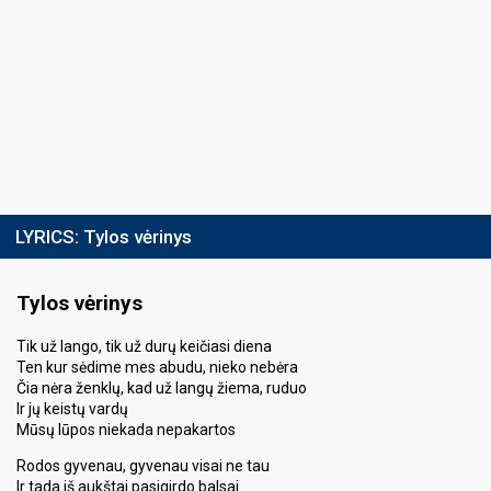
LYRICS:
Tylos vėrinys
Tylos vėrinys
Tik už lango, tik už durų keičiasi diena
Ten kur sėdime mes abudu, nieko nebėra
Čia nėra ženklų, kad už langų žiema, ruduo
Ir jų keistų vardų
Mūsų lūpos niekada nepakartos
Rodos gyvenau, gyvenau visai ne tau
Ir tada iš aukštai pasigirdo balsai