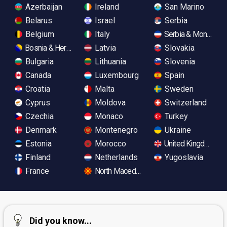
Azerbaijan
Ireland
San Marino
Belarus
Israel
Serbia
Belgium
Italy
Serbia & Monteneg
Bosnia & Herzegovina
Latvia
Slovakia
Bulgaria
Lithuania
Slovenia
Canada
Luxembourg
Spain
Croatia
Malta
Sweden
Cyprus
Moldova
Switzerland
Czechia
Monaco
Turkey
Denmark
Montenegro
Ukraine
Estonia
Morocco
United Kingdom
Finland
Netherlands
Yugoslavia
France
North Macedonia
Did you know...