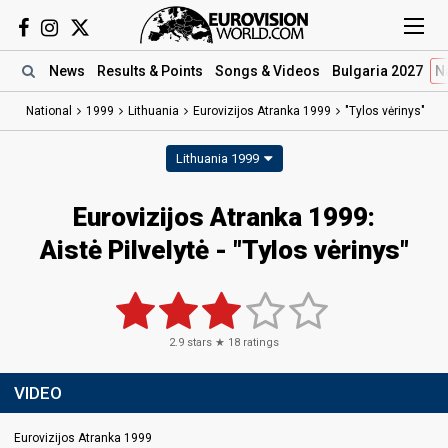
News
Results
& Points
Songs
& Videos
Bulgaria 2027
N
National
1999
Lithuania
Eurovizijos Atranka 1999
"Tylos vėrinys"
Lithuania 1999
Eurovizijos Atranka 1999:
Aistė Pilvelytė - "Tylos vėrinys"
2.9
stars ★
18
ratings
VIDEO
Eurovizijos Atranka 1999