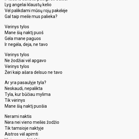
Lyg angelai klaustų kelio
Vėl palikdami mūsų rojų pakėlėje
Gal taip meilė mus palieka?
Vėrinys tylos
Mane šią naktį puoš
Gėla mane paguos
Ir negėla, deja, ne tavo
Vėrinys tylos
Ne žodžiai vėl apgavo
Vėrinys tylos
Žėri kaip ašara delsuo ne tavo
Ar yra pasaulyje tyla?
Neskaudi, nepalikta
Tyla, kur būčiau mylima
Tik vėrinys
Mane šią naktį puošia
Nerami naktis
Nėra nei vieno meilės žodžio
Tik tamsioje naktyje
Aistros vėl apimti