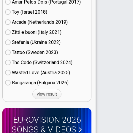
Amar Pelos Dois (Portugal
17)
Toy (Israel
18)
Arcade (Netherlands
19)
Zitti e buoni​ (Italy
21)
Stefania (Ukraine
22)
Tattoo (Sweden
23)
The Code (Switzerland
24)
Wasted Love (Austria
25)
Bangaranga (Bulgaria
26)
view result
EUROVISION 2026
SONGS & VIDEOS