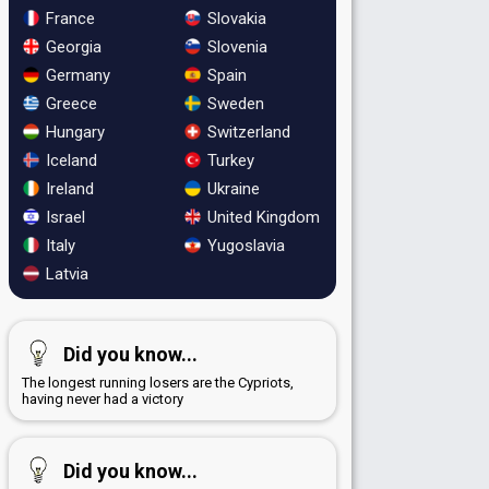
France
Slovakia
Georgia
Slovenia
Germany
Spain
Greece
Sweden
Hungary
Switzerland
Iceland
Turkey
Ireland
Ukraine
Israel
United Kingdom
Italy
Yugoslavia
Latvia
Did you know...
The longest running losers are the Cypriots,
having never had a victory
Did you know...