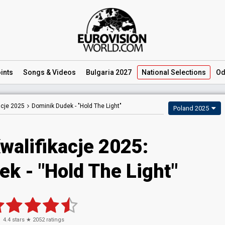
ints
Songs
& Videos
Bulgaria 2027
National
Selections
Od
acje 2025
Dominik Dudek -
"Hold The Light"
Poland 2025
walifikacje 2025
:
dek
- "Hold The Light"
4.4
stars ★
2052
ratings