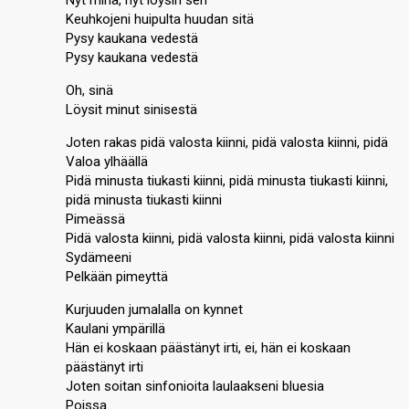
Nyt minä, nyt löysin sen
Keuhkojeni huipulta huudan sitä
Pysy kaukana vedestä
Pysy kaukana vedestä
Oh, sinä
Löysit minut sinisestä
Joten rakas pidä valosta kiinni, pidä valosta kiinni, pidä
Valoa ylhäällä
Pidä minusta tiukasti kiinni, pidä minusta tiukasti kiinni,
pidä minusta tiukasti kiinni
Pimeässä
Pidä valosta kiinni, pidä valosta kiinni, pidä valosta kiinni
Sydämeeni
Pelkään pimeyttä
Kurjuuden jumalalla on kynnet
Kaulani ympärillä
Hän ei koskaan päästänyt irti, ei, hän ei koskaan
päästänyt irti
Joten soitan sinfonioita laulaakseni bluesia
Poissa