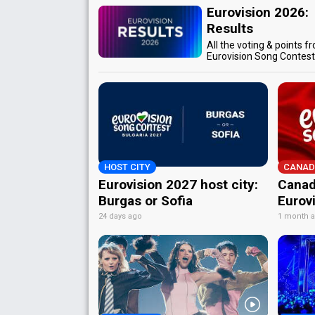
Eurovision 2026:
Results
All the voting & points f
Eurovision Song Contes
HOST CITY
CANAD
Eurovision 2027 host city:
Canad
Burgas or Sofia
Eurov
24 days ago
1 month 