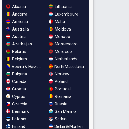
Albania
Lithuania
Andorra
Luxembourg
Armenia
Malta
Australia
Moldova
Austria
Monaco
Azerbaijan
Montenegro
Belarus
Morocco
Belgium
Netherlands
Bosnia & Herzegovina
North Macedonia
Bulgaria
Norway
Canada
Poland
Croatia
Portugal
Cyprus
Romania
Czechia
Russia
Denmark
San Marino
Estonia
Serbia
Finland
Serbia & Montenegro