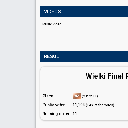
VIDEOS
Music video
RESULT
Wielki Finał 
Place
3rd
(out of 11)
Public votes
11,194
(14% of the votes)
Running order
11