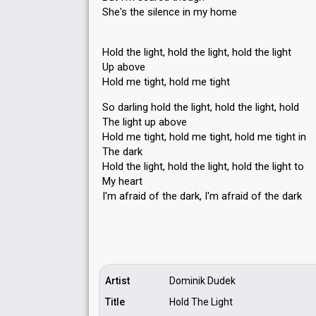
She's the ѕilence in my home
Hold the light, hold the light, hold the light
Up above
Hold me tight, hold me tight
So darling hold the light, hold the light, hold
The light up above
Hold me tight, hold me tight, hold me tight in
The dark
Hold the light, hold the light, hold the light to
My heart
I'm afraid of the dark, I'm afraid of the dаrk
Artist
Dominik Dudek
Title
Hold The Light