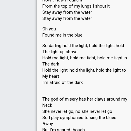
Now I, now I found it
From the top of my lungs I shout it
Stay away from the water
Stay away from the water
Oh you
Found me in the blue
So darling hold the light, hold the light, hold
The light up above
Hold me tight, hold me tight, hold me tight in
The dark
Hold the light, hold the light, hold the light to
My heart
I'm afraid of the dark
The god of misery has her claws around my
Neck
She never let go, no she never let go
So I play symphonies to sing the blues
Away
But I'm scared though