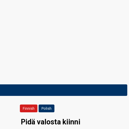
Finnish
Polish
Pidä valosta kiinni