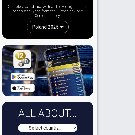
Complete database with all the votings, points,
songs and lyrics from the Eurovision Song
Contest history:
Poland 2025
ALL ABOUT...