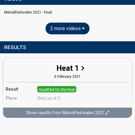
Melodifestivalen 2021 - Final
2 more videos
RESULTS
Heat 1
6 February 2021
Result
Qualified for the final
Place
2nd
(out of 7)
Public points
72
Show results from Melodifestivalen 2021
Public votes
1,190,449
(15% of the votes)
Running order
5