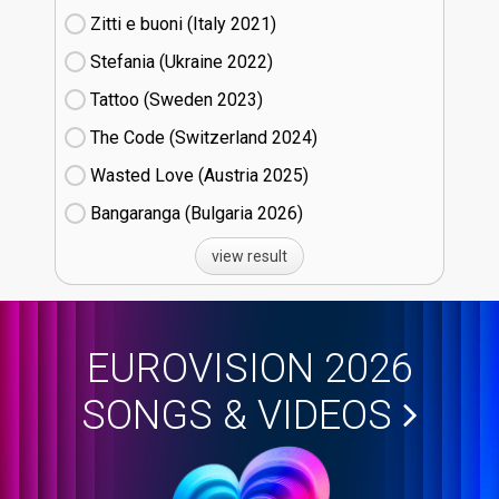
Zitti e buoni​ (Italy
21)
Stefania (Ukraine
22)
Tattoo (Sweden
23)
The Code (Switzerland
24)
Wasted Love (Austria
25)
Bangaranga (Bulgaria
26)
view result
EUROVISION 2026
SONGS & VIDEOS