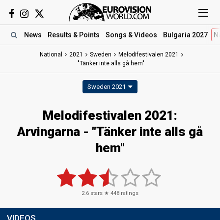
News
Results
& Points
Songs
& Videos
Bulgaria 2027
N
National
2021
Sweden
Melodifestivalen 2021
"Tänker inte alls gå hem"
Sweden 2021
Melodifestivalen 2021:
Arvingarna - "Tänker inte alls gå
hem"
2.6
stars ★
448
ratings
VIDEOS