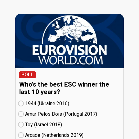
POLL
Who's the best ESC winner the
last 10 years?
1944 (Ukraine
16)
Amar Pelos Dois (Portugal
17)
Toy (Israel
18)
Arcade (Netherlands
19)