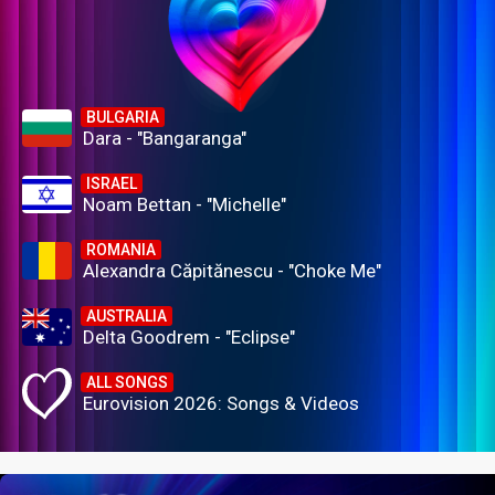
BULGARIA
Dara - "Bangaranga"
ISRAEL
Noam Bettan - "Michelle"
ROMANIA
Alexandra Căpitănescu - "Choke Me"
AUSTRALIA
Delta Goodrem - "Eclipse"
ALL SONGS
Eurovision 2026: Songs & Videos