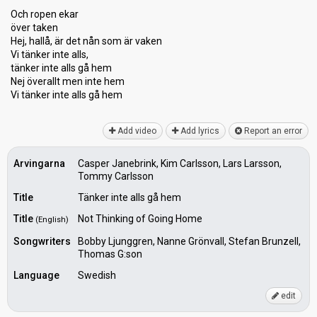
Och ropen ekar
över taken
Hej, hallå, är det nån som är vaken
Vi tänker inte alls,
tänker inte alls gå hem
Nej överallt men inte hem
Vi tänker inte аllѕ gå hem
Add video
Add lyrics
Report an error
Arvingarna
Casper Janebrink, Kim Carlsson, Lars Larsson,
Tommy Carlsson
Title
Tänker inte alls gå hem
Title
Not Thinking of Going Home
(English)
Songwriters
Bobby Ljunggren, Nanne Grönvall, Stefan Brunzell,
Thomas G:son
Language
Swedish
edit