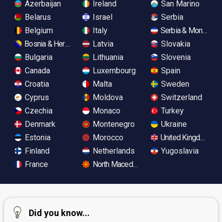
Azerbaijan
Ireland
San Marino
Belarus
Israel
Serbia
Belgium
Italy
Serbia & Monteneg
Bosnia & Herzegovina
Latvia
Slovakia
Bulgaria
Lithuania
Slovenia
Canada
Luxembourg
Spain
Croatia
Malta
Sweden
Cyprus
Moldova
Switzerland
Czechia
Monaco
Turkey
Denmark
Montenegro
Ukraine
Estonia
Morocco
United Kingdom
Finland
Netherlands
Yugoslavia
France
North Macedonia
Did you know...