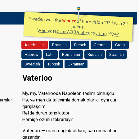
Sweden was the
winner
of Eurovision 1974 with 24
points.
Who voted for ABBA at Eurovision 1974?
Azerbaijani
Bosnian
French
German
Greek
Hebrew
Latin
Romanian
Russian
Spanish
Swedish
Turkish
Ukrainian
Vaterloo
My, my, Vaterlooda Napoleon təslim olmuşdu
similar
Hə, və mən də taleyimlə demək olar ki, eyni cür
qarşılaşdım
Rəfdə duran tarix kitabı
Həmişə özünü təkrarlayır
Vaterloo — mən məğlub oldum, sən müharibəni
qazandın