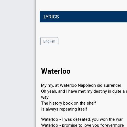
LYRICS
English
Waterloo
My my, at Waterloo Napoleon did surrender
Oh yeah, and I have met my destiny in quite a 
way
The history book on the shelf
Is always repeating itself
Waterloo - I was defeated, you won the war
Waterloo - promise to love you forevermore