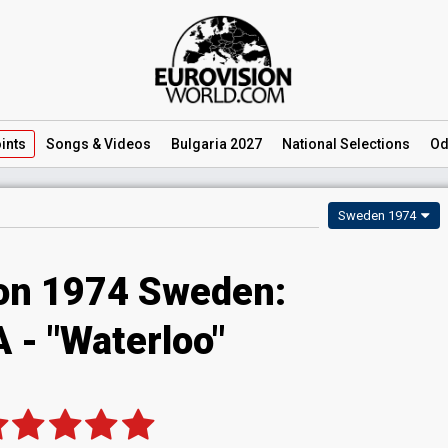
ints
Songs
& Videos
Bulgaria 2027
National
Selections
Od
Sweden 1974
ion 1974 Sweden:
 - "Waterloo"