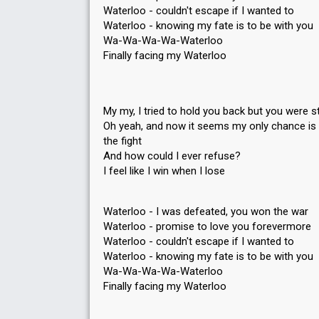
Waterloo - couldn't escape if I wanted to
Waterloo - knowing my fate is to be with you
Wa-Wa-Wa-Wa-Waterloo
Finally facing my Waterloo
My my, I tried to hold you back but you were s
Oh yeah, and now it seems my only chance is 
the fight
And how could I ever refuse?
I feel like I win when I lose
Waterloo - I was defeated, you won the war
Waterloo - promise to love you forevermore
Waterloo - couldn't escape if I wanted to
Waterloo - knowing my fate is to be with you
Wa-Wa-Wa-Wa-Waterloo
Finally facing my Waterloo