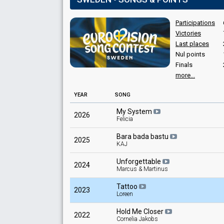
Participations
Victories
Last places
Nul points
Finals
more...
YEAR
SONG
My System
2026
Felicia
Bara bada bastu
2025
KAJ
Unforgettable
2024
Marcus & Martinus
Tattoo
2023
Loreen
Hold Me Closer
2022
Cornelia Jakobs