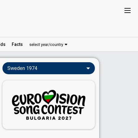
ds
Facts
select year/country
Sweden 1974