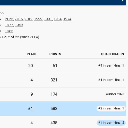
65
7
2023
,
2015
,
2012
,
1999
,
1991
,
1984
,
1974
2
1977
,
1963
1
1963
21 out of 22
(since 2004)
PLACE
POINTS
QUALIFICATION
20
51
9 in semi-final 1
#
4
321
4 in semi-final 1
#
9
174
winner 2023
#
1
583
2 in semi-final 1
#
4
438
1 in semi-final 2
#