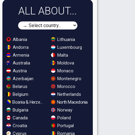
ALL ABOUT...
Albania
Lithuania
Andorra
Luxembourg
Armenia
Malta
Australia
Moldova
Austria
Monaco
Azerbaijan
Montenegro
Belarus
Morocco
Belgium
Netherlands
Bosnia & Herzegovina
North Macedonia
Bulgaria
Norway
Canada
Poland
Croatia
Portugal
Cyprus
Romania