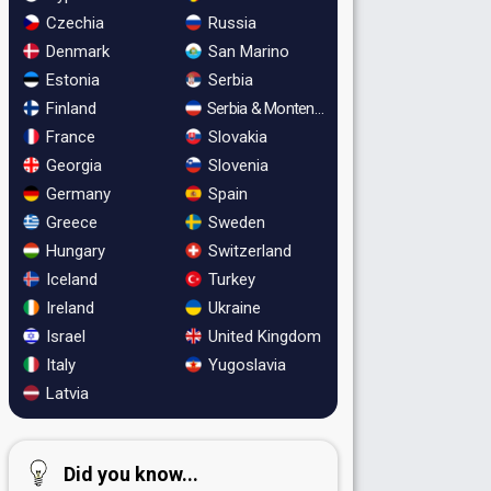
Czechia
Russia
Denmark
San Marino
Estonia
Serbia
Finland
Serbia & Montenegro
France
Slovakia
Georgia
Slovenia
Germany
Spain
Greece
Sweden
Hungary
Switzerland
Iceland
Turkey
Ireland
Ukraine
Israel
United Kingdom
Italy
Yugoslavia
Latvia
Did you know...