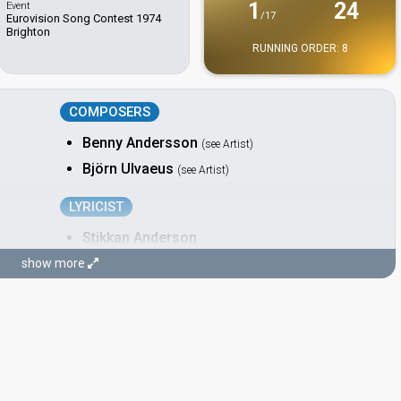
1
24
Event
/17
Eurovision Song Contest 1974
Brighton
RUNNING ORDER: 8
COMPOSERS
Benny Andersson
(see Artist)
Björn Ulvaeus
(see Artist)
LYRICIST
Stikkan Anderson
Real name: Stig Erik Leopold Anderson
show more
CONDUCTOR
Sven-Olof Walldoff