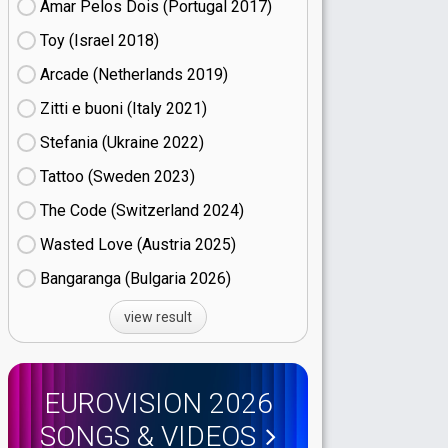
Amar Pelos Dois (Portugal
17)
Toy (Israel
18)
Arcade (Netherlands
19)
Zitti e buoni​ (Italy
21)
Stefania (Ukraine
22)
Tattoo (Sweden
23)
The Code (Switzerland
24)
Wasted Love (Austria
25)
Bangaranga (Bulgaria
26)
view result
EUROVISION 2026
SONGS & VIDEOS