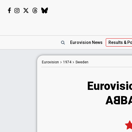
Eurovision
News
Results
& Po
Eurovision
1974
Sweden
Eurovis
A
B
BA