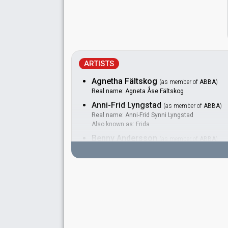
ARTISTS
Agnetha Fältskog
(as member of
ABBA
)
Real name: Agneta Åse Fältskog
Anni-Frid Lyngstad
(as member of
ABBA
)
Real name: Anni-Frid Synni Lyngstad
Also known as: Frida
Benny Andersson
(as member of
ABBA
)
Real name: Göran Bror Benny Andersson
Björn Ulvaeus
(as member of
ABBA
)
Real name: Björn Kristian Ulvaeus
BACKINGS
Ola Brunkert
Rutger Gunnarsson