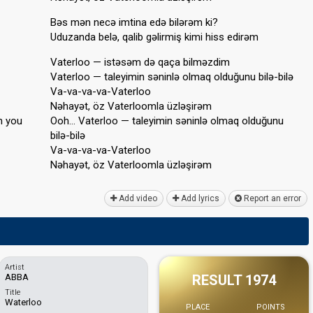
Bəs mən necə imtina edə bilərəm ki?
Uduzanda belə, qalib gəlirmiş kimi hiss edirəm
Vaterloo — istəsəm də qaça bilməzdim
Vaterloo — taleyimin səninlə olmaq olduğunu bilə-bilə
Va-va-va-va-Vaterloo
Nəhayət, öz Vaterloomla üzləşirəm
h you
Ooh… Vaterloo — taleyimin ѕəninlə olmaq olduğunu
bilə-bilə
Va-va-va-va-Vaterloo
Nəhayət, öz Vaterloomlа üzləşirəm
Add video
Add lyrics
Report an error
Artist
ABBA
RESULT 1974
Title
Waterloo
PLACE
POINTS