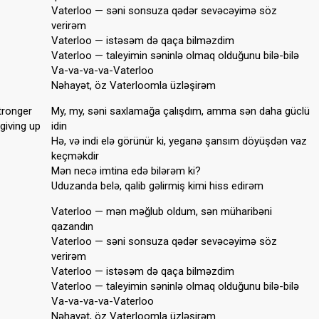
Vaterloo — səni sonsuza qədər sevəcəyimə söz
verirəm
Vaterloo — istəsəm də qaça bilməzdim
Vaterloo — taleyimin səninlə olmaq olduğunu bilə-bilə
Va-va-va-va-Vaterloo
Nəhayət, öz Vaterloomla üzləşirəm
tronger
My, my, səni saxlamağa çalışdım, amma sən daha güclü
giving up
idin
Hə, və indi elə görünür ki, yeganə şansım döyüşdən vaz
keçməkdir
Mən necə imtina edə bilərəm ki?
Uduzanda belə, qalib gəlirmiş kimi hiss edirəm
Vaterloo — mən məğlub oldum, sən müharibəni
qazandın
Vaterloo — səni sonsuza qədər sevəcəyimə söz
verirəm
Vaterloo — istəsəm də qaça bilməzdim
Vaterloo — taleyimin səninlə olmaq olduğunu bilə-bilə
Va-va-va-va-Vaterloo
Nəhayət, öz Vaterloomla üzləşirəm