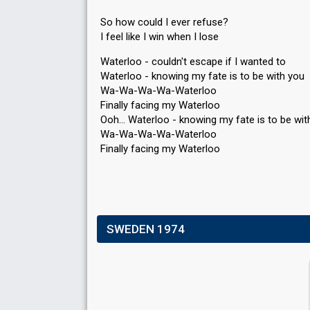
So how could I ever refuse?
I feel like I win when I lose
Waterloo - couldn't escape if I wanted to
Waterloo - knowing my fate is to be with you
Wa-Wa-Wa-Wa-Waterloo
Finally facing my Waterloo
Ooh… Waterloo - knowing my fate iѕ to be wit
Wa-Wa-Wa-Wa-Waterloo
Finally facing my Wаterloo
SWEDEN 1974