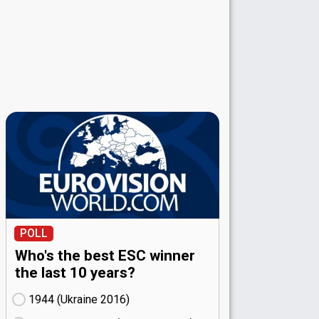
POLL
Who's the best ESC winner
the last 10 years?
1944 (Ukraine
16)