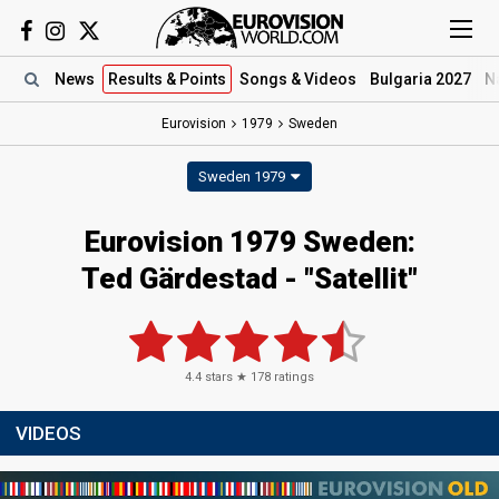
News
Results
& Points
Songs
& Videos
Bulgaria 2027
N
Eurovision
1979
Sweden
Sweden 1979
Eurovision 1979 Sweden:
Ted Gärdestad - "Satellit"
4.4
stars ★
178
ratings
VIDEOS