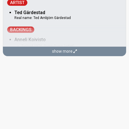
ARTIST
Ted Gärdestad
Real name: Ted Arnbjörn Gärdestad
BACKINGS
Anneli Koivisto
Finland 1976:
Pump-Pump
(
artist
)
show more
Finland 1971:
Tie uuteen päivään
(backing)
Lennart Sjöholm
Real name: Anders Lennart Sjöholm
Sweden 1998:
Kärleken är
(backing)
Sweden 1993:
Eloise
(backing)
Sweden 1986:
E' de' det här du kallar kärlek?
(backing)
Sweden 1985:
Bra vibrationer
(backing)
Sweden 1983:
Främling
(backing)
Sweden 1980:
Just nu
(backing)
Liza Öhman
Real name: Carin Elizabeth Liza Öhman Halldén
Sweden 1985:
Bra vibrationer
(backing)
Rosemarie Gröning