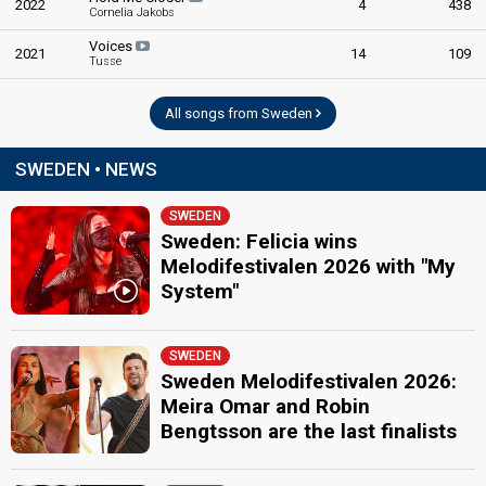
2022
4
438
Cornelia Jakobs
Voices
2021
14
109
Tusse
All songs from Sweden
SWEDEN • NEWS
SWEDEN
Sweden: Felicia wins
Melodifestivalen 2026 with "My
System"
SWEDEN
Sweden Melodifestivalen 2026:
Meira Omar and Robin
Bengtsson are the last finalists