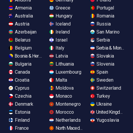
Armenia
Greece
Portugal
Australia
Hungary
Romania
Austria
Iceland
Russia
Azerbaijan
Ireland
San Marino
Belarus
Israel
Serbia
Belgium
Italy
Serbia & Monteneg
Bosnia & Herzegovina
Latvia
Slovakia
Bulgaria
Lithuania
Slovenia
Canada
Luxembourg
Spain
Croatia
Malta
Sweden
Cyprus
Moldova
Switzerland
Czechia
Monaco
Turkey
Denmark
Montenegro
Ukraine
Estonia
Morocco
United Kingdom
Finland
Netherlands
Yugoslavia
France
North Macedonia