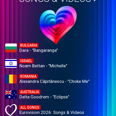
BULGARIA
Dara - "Bangaranga"
ISRAEL
Noam Bettan - "Michelle"
ROMANIA
Alexandra Căpitănescu - "Choke Me"
AUSTRALIA
Delta Goodrem - "Eclipse"
ALL SONGS
Eurovision 2026: Songs & Videos