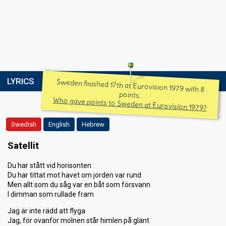
LYRICS
Sweden finished 17th at Eurovision 1979 with 8
points.
Who gave points to Sweden at Eurovision 1979?
Swedish
English
Hebrew
Satellit
Du har stått vid horisonten
Du har tittat mot havet om jorden var rund
Men allt som du såg var en båt som försvann
I dimman som rullade fram
Jag är inte rädd att flyga
Jag, för ovanför molnen står himlen på glänt