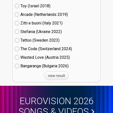
Toy (Israel
18)
Arcade (Netherlands
19)
Zitti e buoni​ (Italy
21)
Stefania (Ukraine
22)
Tattoo (Sweden
23)
The Code (Switzerland
24)
Wasted Love (Austria
25)
Bangaranga (Bulgaria
26)
view result
EUROVISION 2026
SONGS & VIDEOS