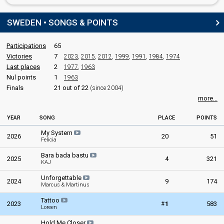
Sweden 1975
: spokesperson
Sweden 1974
: spokesperson
SWEDEN • SONGS & POINTS
Sweden 1966
: commentator
Sweden 1964: commentator
Participations
65
COMMENTATOR
Victories
7
2023
,
2015
,
2012
,
1999
,
1991
,
1984
,
1974
Last places
2
1977
,
1963
Ulf Elfving
Nul points
1
1963
Sweden 1986
: commentator
Finals
21 out of 22
(since 2004)
Sweden 1983
: commentator
more...
Sweden 1982
: commentator
Sweden 1981
: commentator
YEAR
SONG
PLACE
POINTS
Sweden 1980
: commentator
Sweden 1978
: commentator
My System
2026
20
51
Felicia
Sweden 1977
: commentator
Bara bada bastu
2025
4
edit
321
KAJ
Unforgettable
2024
9
174
Marcus & Martinus
Tattoo
#
2023
1
583
Loreen
Hold Me Closer