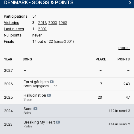
DENMARK • SONGS & POINTS
Denmark 1985
: spokesperson
Denmark 1984
: spokesperson
Denmark 1983
: spokesperson
Participations
54
Denmark 1981
: spokesperson
Victories
3
2013
,
2000
,
1963
Denmark 1980
: spokesperson
Last places
1
2002
Denmark 1979
: spokesperson
Nul points
never
Finals
14 out of 22
(since 2004)
COMMENTATOR
more...
Jørgen de Mylius
YEAR
SONG
PLACE
POINTS
Denmark 2006
: spokesperson
Denmark 2005
: commentator
2027
–
–
–
Denmark 2004
: commentator
Denmark 2003: commentator
Før vi går hjem
2026
7
243
Denmark 1995
: commentator
Søren Torpegaard Lund
Denmark 1994: commentator
Hallucination
Denmark 1993
: commentator
2025
23
47
Sissal
Denmark 1992
: commentator
Denmark 1990
: commentator
Sand
2024
12 in semi 2
#
Denmark 1989
: commentator
Saba
Denmark 1988
: commentator
Breaking My Heart
Denmark 1987
: commentator
2023
14 in semi 2
#
Reiley
Denmark 1986
: commentator