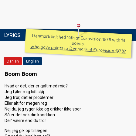
LYRICS
Denmark finished 16th at Eurovision 1978 with 13
points.
Who gave points to Denmark at Eurovision 1978?
Danish
English
Boom Boom
Hvad er det, der er galt med mig?
Jeg føler mig lidt sløj
Jeg tror, det er problemer
Eller alt for megen røg
Nej du, jeg ryger ikke og drikker ikke spor
Så er det nok din kondition
Der' værre end du tror
Nej, jeg gik op til lægen