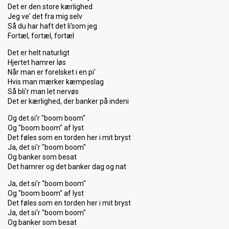
Det er den store kærlighed
Jeg ve' det fra mig selv
Så du har haft det li'som jeg
Fortæl, fortæl, fortæl
Det er helt naturligt
Hjertet hamrer løs
Når man er forelsket i en pi'
Hvis man mærker kæmpeslag
Så bli'r man let nervøs
Det er kærlighed, der banker på indeni
Og det si'r "boom boom"
Og "boom boom" af lyst
Det føles som en torden her i mit bryst
Ja, det si'r "boom boom"
Og banker som besat
Det hamrer og det banker dag og nat
Ja, det si'r "boom boom"
Og "boom boom" af lyst
Det føles som en torden her i mit bryst
Ja, det si'r "boom boom"
Og banker som besat