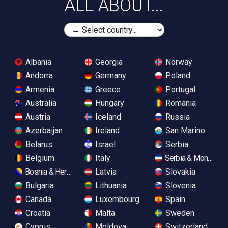
ALL ABOUT...
Albania
Georgia
Norway
Andorra
Germany
Poland
Armenia
Greece
Portugal
Australia
Hungary
Romania
Austria
Iceland
Russia
Azerbaijan
Ireland
San Marino
Belarus
Israel
Serbia
Belgium
Italy
Serbia & Monteneg
Bosnia & Herzegovina
Latvia
Slovakia
Bulgaria
Lithuania
Slovenia
Canada
Luxembourg
Spain
Croatia
Malta
Sweden
Cyprus
Moldova
Switzerland