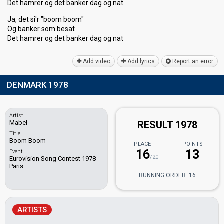
Det hamrer og det banker dag og nat
Ja, det si'r "boom boom"
Og banker som beѕat
Det hamrer og det banker dag og nаt
Add video
Add lyrics
Report an error
DENMARK 1978
Artist
Mabel
RESULT 1978
Title
Boom Boom
PLACE
POINTS
16
13
Event
/20
Eurovision Song Contest 1978
Paris
RUNNING ORDER: 16
ARTISTS