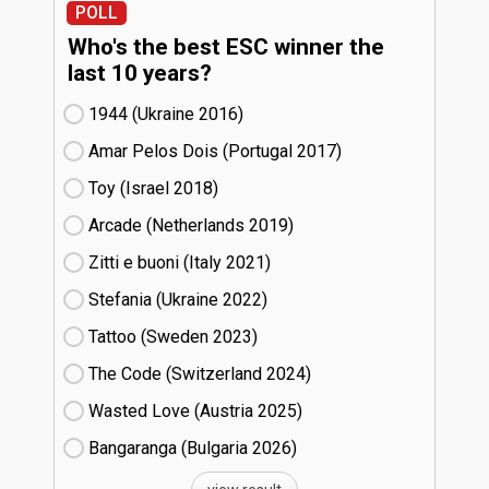
POLL
Who's the best ESC winner the
last 10 years?
1944 (Ukraine
16)
Amar Pelos Dois (Portugal
17)
Toy (Israel
18)
Arcade (Netherlands
19)
Zitti e buoni​ (Italy
21)
Stefania (Ukraine
22)
Tattoo (Sweden
23)
The Code (Switzerland
24)
Wasted Love (Austria
25)
Bangaranga (Bulgaria
26)