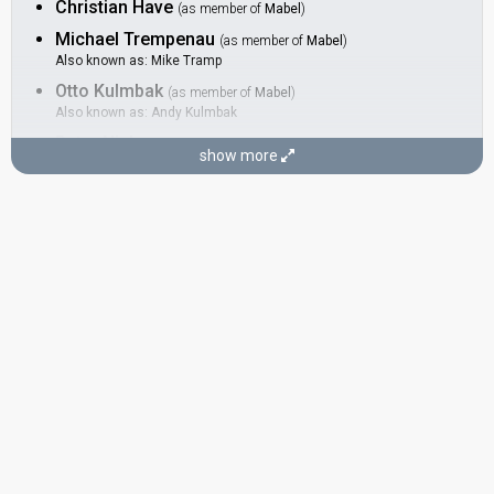
Christian Have
(as member of
Mabel
)
Michael Trempenau
(as member of
Mabel
)
Also known as: Mike Tramp
Otto Kulmbak
(as member of
Mabel
)
Also known as: Andy Kulmbak
Peter Nielsen
(as member of
Mabel
)
show more
BACKINGS
Ianne Elo
Denmark 1981:
Krøller eller ej
(backing)
Denmark 1979:
Disco tango
(backing)
Michael Elo
Denmark 1991:
Lige der hvor hjertet slår
(backing, composer,
lyricist)
Denmark 1985:
Sku' du spørg' fra no'en
(backing)
Denmark 1981:
Krøller eller ej
(backing)
Denmark 1979:
Disco tango
(backing)
SONGWRITERS
Christian Have