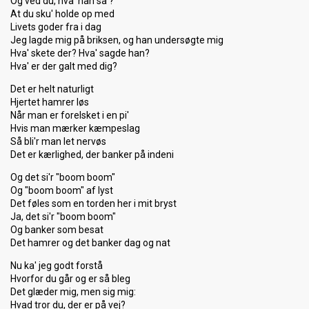
Og ved du, hva' han sa'?
At du sku' holde op med
Livets goder fra i dag
Jeg lagde mig på briksen, og han undersøgte mig
Hva' skete der? Hva' sagde han?
Hva' er der galt med dig?
Det er helt naturligt
Hjertet hamrer løs
Når man er forelsket i en pi'
Hvis man mærker kæmpeslag
Så bli'r man let nervøs
Det er kærlighed, der banker på indeni
Og det si'r "boom boom"
Og "boom boom" af lyst
Det føles som en torden her i mit bryst
Ja, det si'r "boom boom"
Og banker som besat
Det hamrer og det banker dag og nat
Nu ka' jeg godt forstå
Hvorfor du går og er så bleg
Det glæder mig, men sig mig:
Hvad tror du, der er på vej?