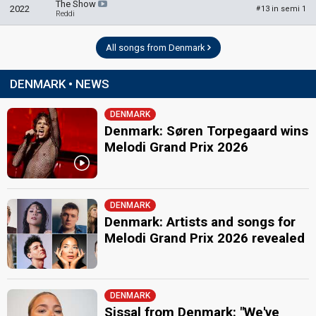
Denmark 1985
: commentator
The Show
2022
13 in semi 1
#
Reddi
Denmark 1984
: commentator
Denmark 1983
: commentator
Denmark 1982
: commentator
All songs from Denmark
Denmark 1981
: commentator
Denmark 1980
: commentator
DENMARK • NEWS
Denmark 1979
: commentator
edit
DENMARK
Denmark: Søren Torpegaard wins
Melodi Grand Prix 2026
DENMARK
Denmark: Artists and songs for
Melodi Grand Prix 2026 revealed
DENMARK
Sissal from Denmark: "We've