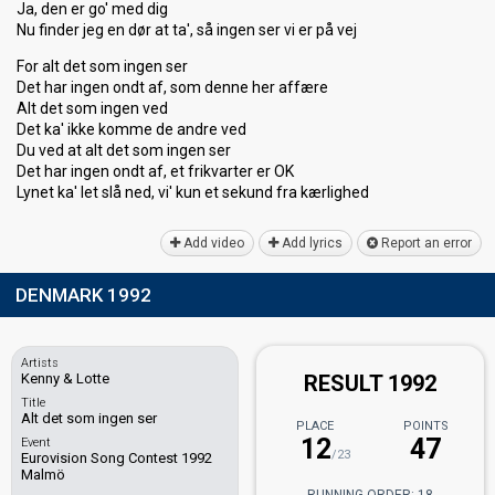
Ja, den er go' med dig
Nu finder jeg en dør at ta', så ingen ser vi er på vej
For alt det som ingen ser
Det har ingen ondt af, som denne her affære
Alt det som ingen ved
Det ka' ikke komme de andre ved
Du ved at alt det som ingen ser
Det har ingen ondt af, et frikvarter er OK
Lynet ka' let slå ned, vi' kun et ѕekund frа kærlighed
Add video
Add lyrics
Report an error
DENMARK 1992
Artists
Kenny & Lotte
RESULT 1992
Title
Alt det som ingen ser
PLACE
POINTS
12
47
Event
/23
Eurovision Song Contest 1992
Malmö