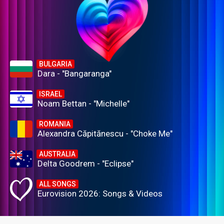
BULGARIA
Dara - "Bangaranga"
ISRAEL
Noam Bettan - "Michelle"
ROMANIA
Alexandra Căpitănescu - "Choke Me"
AUSTRALIA
Delta Goodrem - "Eclipse"
ALL SONGS
Eurovision 2026: Songs & Videos