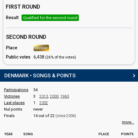
Denmark 1993
: spokesperson
FIRST ROUND
Denmark 1991
: spokesperson
Denmark 1990
: spokesperson
Result
Qualified for the second round
Denmark 1989
: spokesperson
Denmark 1988
: spokesperson
Denmark 1987
: spokesperson
SECOND ROUND
Denmark 1986
: spokesperson
Denmark 1985
: spokesperson
Place
Winner
Denmark 1984
: spokesperson
Public votes
6,438
Denmark 1983
: spokesperson
(26% of the votes)
Denmark 1981
: spokesperson
Denmark 1980
: spokesperson
DENMARK • SONGS & POINTS
Denmark 1979
: spokesperson
Denmark 1978
: spokesperson
Participations
54
COMMENTATOR
Victories
3
2013
,
2000
,
1963
Last places
1
Jørgen de Mylius
2002
Nul points
never
Denmark 2006
: spokesperson
Finals
14 out of 22
(since 2004)
Denmark 2005
: commentator
more...
Denmark 2004
: commentator
Denmark 2003: commentator
Denmark 1995
: commentator
YEAR
SONG
PLACE
POINTS