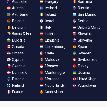
Australia
Hungary
Romania
Austria
Iceland
Russia
Azerbaijan
Ireland
San Marino
Belarus
Israel
Serbia
Belgium
Italy
Serbia & Monteneg
Bosnia & Herzegovina
Latvia
Slovakia
Bulgaria
Lithuania
Slovenia
Canada
Luxembourg
Spain
Croatia
Malta
Sweden
Cyprus
Moldova
Switzerland
Czechia
Monaco
Turkey
Denmark
Montenegro
Ukraine
Estonia
Morocco
United Kingdom
Finland
Netherlands
Yugoslavia
France
North Macedonia