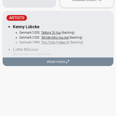
RUNNING ORDER: 18
ARTISTS
Kenny Lübcke
Denmark 2005:
Talking To You
(backing)
Denmark 2002:
Tell Me Who You Are
(backing)
Denmark 1999:
This Time (I Mean It)
(backing)
Lotte Nilsson
Also known as: Lotte Feder
Denmark 2015
: jury member
as Lotte Feder
show more
BACKINGS
Jacob Launbjerg
Denmark 2008:
All Night Long
(composer, lyricist)
Denmark 2005:
Talking To You
(composer, lyricist)
Denmark 1991:
Lige der hvor hjertet slår
(backing)
Denmark 1990:
Hallo, hallo
(backing)
Peter Busborg
Denmark 2005:
Talking To You
(backing)