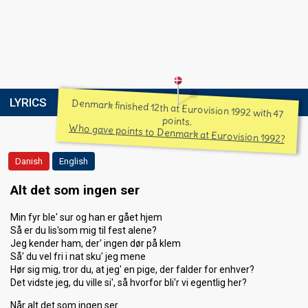
LYRICS
Denmark finished 12th at Eurovision 1992 with 47
points.
Who gave points to Denmark at Eurovision 1992?
Danish
English
Alt det som ingen ser
Min fyr ble' sur og han er gået hjem
Så er du lis'som mig til fest alene?
Jeg kender ham, der' ingen dør på klem
Så' du vel fri i nat sku' jeg mene
Hør sig mig, tror du, at jeg' en pige, der falder for enhver?
Det vidste jeg, du ville si', så hvorfor bli'r vi egentlig her?
Når alt det som ingen ser