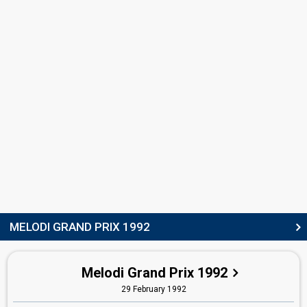
Denmark 1999:
This Time (I Mean It)
(backing)
Denmark 1991:
Lige der hvor hjertet slår
(backing)
Denmark 1990:
Hallo, hallo
(backing)
SONGWRITER
Carsten Warming
CONDUCTOR
Henrik Krogsgaard
Denmark 1991:
Lige der hvor hjertet slår
(conductor)
Denmark 1990:
Hallo, hallo
(conductor)
Denmark 1989:
Vi maler byen rød
(backing, conductor)
Denmark 1988:
Ka' du se hva' jeg sa'?
(conductor)
Denmark 1987:
En lille melodi
(conductor)
Denmark 1984:
Det' lige det
(conductor)
MELODI GRAND PRIX 1992
SPOKESPERSON
Melodi Grand Prix 1992
Bent Henius
29 February 1992
Denmark 1997
: spokesperson
Denmark 1995
: spokesperson