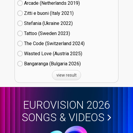
Arcade (Netherlands
19)
Zitti e buoni​ (Italy
21)
Stefania (Ukraine
22)
Tattoo (Sweden
23)
The Code (Switzerland
24)
Wasted Love (Austria
25)
Bangaranga (Bulgaria
26)
view result
EUROVISION 2026
SONGS & VIDEOS