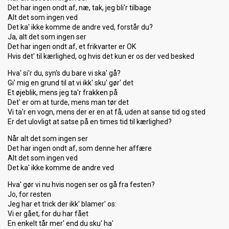
Det har ingen ondt af, næ, tak, jeg bli'r tilbage
Alt det som ingen ved
Det ka' ikke komme de andre ved, forstår du?
Ja, alt det som ingen ser
Det har ingen ondt af, et frikvarter er OK
Hvis det' til kærlighed, og hvis det kun er os der ved besked
Hva' si'r du, syn's du bare vi ska' gå?
Gi' mig en grund til at vi ikk' sku' gør' det
Et øjeblik, mens jeg ta'r frakken på
Det' er om at turde, mens man tør det
Vi ta'r en vogn, mens der er en at få, uden at sanse tid og sted
Er det ulovligt at satse på en times tid til kærlighed?
Når alt det som ingen ser
Det har ingen ondt af, som denne her affære
Alt det som ingen ved
Det ka' ikke komme de andre ved
Hva' gør vi nu hvis nogen ser os gå fra festen?
Jo, for resten
Jeg har et trick der ikk' blamer' os:
Vi er gået, for du har fået
En enkelt tår mer' end du sku' ha'