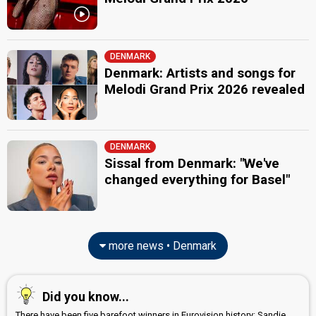
DENMARK
Denmark: Artists and songs for
Melodi Grand Prix 2026 revealed
DENMARK
Sissal from Denmark: "We've
changed everything for Basel"
more news • Denmark
Did you know...
There have been five barefoot winners in Eurovision history: Sandie