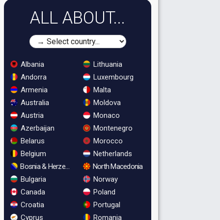
ALL ABOUT...
Albania
Lithuania
Andorra
Luxembourg
Armenia
Malta
Australia
Moldova
Austria
Monaco
Azerbaijan
Montenegro
Belarus
Morocco
Belgium
Netherlands
Bosnia & Herzegovina
North Macedonia
Bulgaria
Norway
Canada
Poland
Croatia
Portugal
Cyprus
Romania