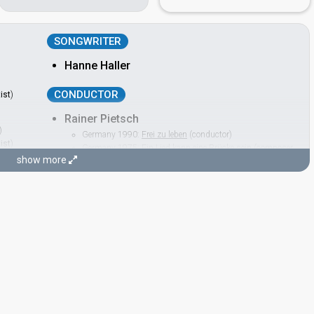
SONGWRITER
Hanne Haller
CONDUCTOR
tist
)
Rainer Pietsch
)
Germany 1990:
Frei zu leben
(conductor)
tist
)
Germany 1975:
Ein Lied kann eine Brücke sein
(composer,
show more
conductor)
)
tist
)