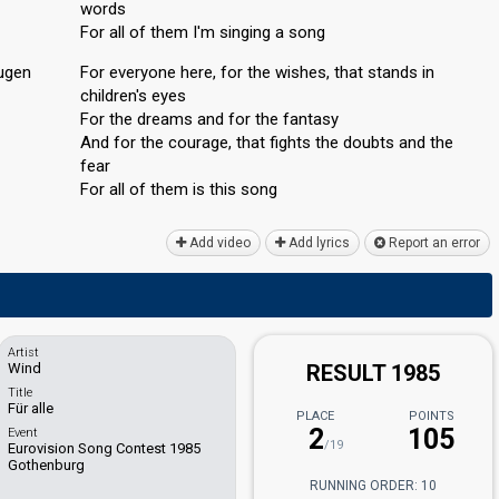
words
For all of them I'm singing a song
augen
For everyone here, for the wishes, that stands in
children's eyes
For the dreams and for the fantasy
And for the courage, that fights the doubts and the
fear
For аll of them is this ѕong
Add video
Add lyrics
Report an error
Artist
Wind
RESULT 1985
Title
Für alle
PLACE
POINTS
2
105
Event
/19
Eurovision Song Contest 1985
Gothenburg
RUNNING ORDER: 10