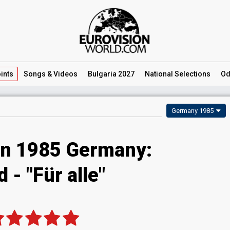
ints
Songs
& Videos
Bulgaria 2027
National
Selections
Od
Germany 1985
on 1985 Germany:
 - "Für alle"