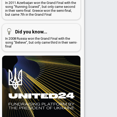
In 2011 Azerbaijan won the Grand Final with the
song "Running Scared", but only came second
in their semi-final. Greece won the semi-final,
but came 7th in the Grand Final
Did you know...
In 2008 Russia won the Grand Final with the
song "Believe", but only came third in their semi-
final