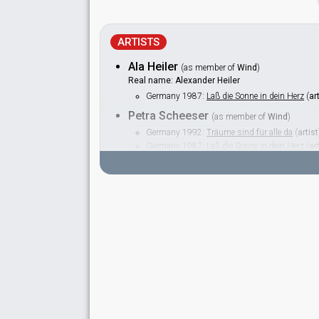
ARTISTS
Ala Heiler
(as member of
Wind
)
Real name: Alexander Heiler
Germany 1987:
Laß die Sonne in dein Herz
(
ar
Petra Scheeser
(as member of
Wind
)
Germany 1992:
Träume sind für alle da
(
artist
Germany 1987:
Laß die Sonne in dein Herz
(
ar
Rainer Höglmeier
(as member of
Wind
)
Sami Kalifa
(as member of
Wind
)
Germany 1992:
Träume sind für alle da
(
artist
Germany 1987:
Laß die Sonne in dein Herz
(
ar
Tina Vierstade
(as member of
Wind
)
Willi Jakob
(as member of
Wind
)
SPOKESPERSON