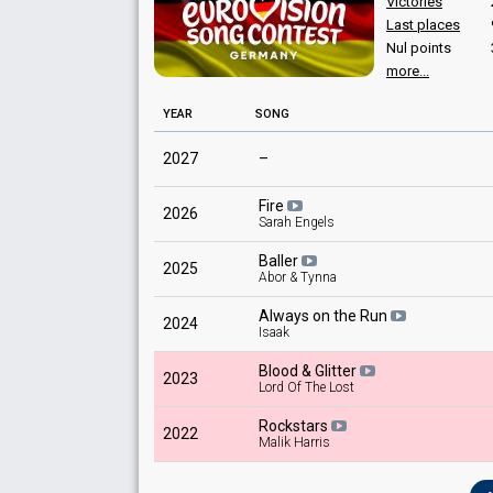
Victories
Last places
Nul points
more...
YEAR
SONG
2027
–
Fire
2026
Sarah Engels
Baller
2025
Abor & Tynna
Always on the Run
2024
Isaak
Blood & Glitter
2023
Lord Of The Lost
Rockstars
2022
Malik Harris