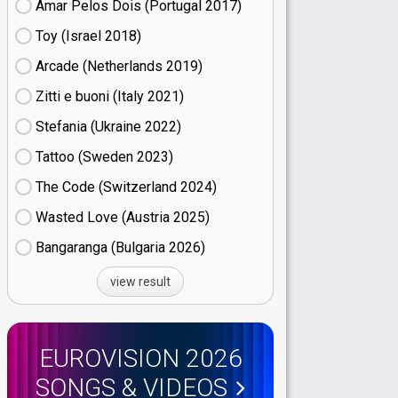
Amar Pelos Dois (Portugal
17)
Toy (Israel
18)
Arcade (Netherlands
19)
Zitti e buoni​ (Italy
21)
Stefania (Ukraine
22)
Tattoo (Sweden
23)
The Code (Switzerland
24)
Wasted Love (Austria
25)
Bangaranga (Bulgaria
26)
view result
EUROVISION 2026
SONGS & VIDEOS