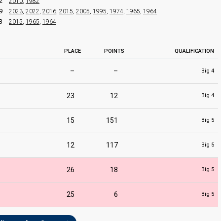
2
2010
,
1982
9
2023
,
2022
,
2016
,
2015
,
2005
,
1995
,
1974
,
1965
,
1964
3
2015
,
1965
,
1964
PLACE
POINTS
QUALIFICATION
–
–
Big 4
23
12
Big 4
15
151
Big 5
12
117
Big 5
26
18
Big 5
25
6
Big 5