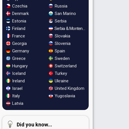
Czechia
Russia
Denmark
San Marino
Estonia
Serbia
Finland
Serbia & Montenegro
France
Slovakia
Georgia
Slovenia
Germany
Spain
Greece
Sweden
Hungary
Switzerland
Iceland
Turkey
Ireland
Ukraine
Israel
United Kingdom
Italy
Yugoslavia
Latvia
Did you know...