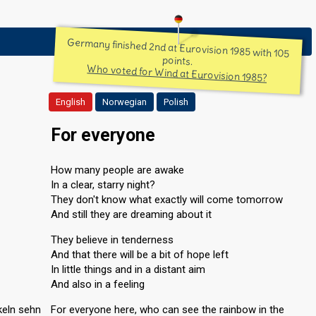
Germany finished 2nd at Eurovision 1985 with 105
points.
Who voted for Wind at Eurovision 1985?
English
Norwegian
Polish
For everyone
How many people are awake
In a clear, starry night?
They don't know what exactly will come tomorrow
And still they are dreaming about it
They believe in tenderness
And that there will be a bit of hope left
In little things and in a distant aim
And also in a feeling
keln sehn
For everyone here, who can see the rainbow in the