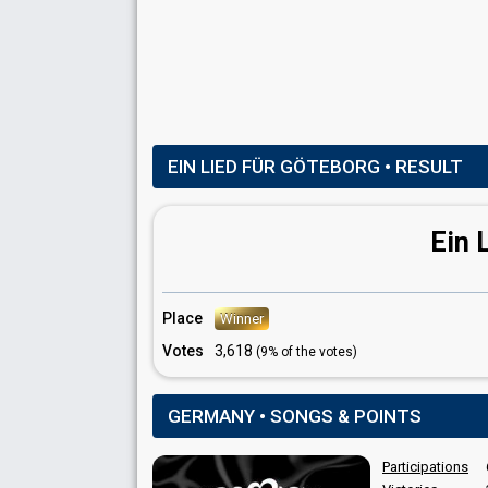
Christoph Deumling
Germany 1987
: commentator
Germany 1986
: spokesperson
COMMENTATOR
Ado Schlier
Germany 1986
: commentator
EIN LIED FÜR GÖTEBORG
• RESULT
Germany 1984
: commentator
Germany 1983
: commentator
Germany 1982
: commentator
Ein 
Germany 1981
: commentator
Germany 1980
: commentator
Germany 1979
: commentator
Place
Winner
Votes
3,618
(9% of the votes)
GERMANY • SONGS & POINTS
Participations