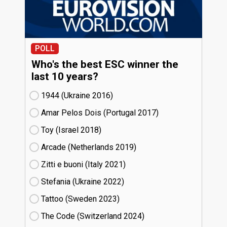
POLL
Who's the best ESC winner the
last 10 years?
1944 (Ukraine
16)
Amar Pelos Dois (Portugal
17)
Toy (Israel
18)
Arcade (Netherlands
19)
Zitti e buoni​ (Italy
21)
Stefania (Ukraine
22)
Tattoo (Sweden
23)
The Code (Switzerland
24)