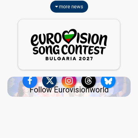
more news
Follow Eurovisionworld