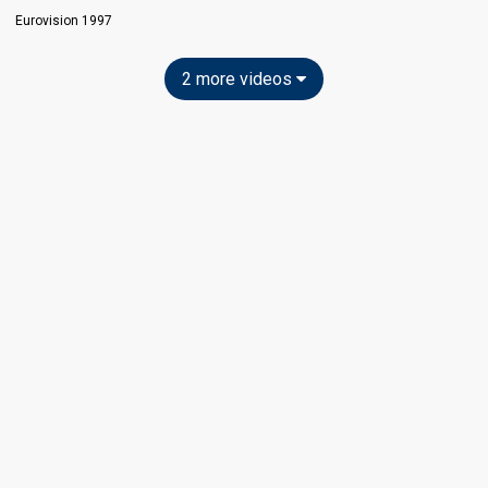
Eurovision 1997
2 more videos