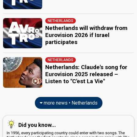
NETHERLANDS
Netherlands will withdraw from
Eurovision 2026 if Israel
participates
NETHERLANDS
Netherlands: Claude's song for
Eurovision 2025 released –
Listen to "C'est La Vie"
more news • Netherlands
Did you know...
In 1956, every participating country could enter with two songs. The