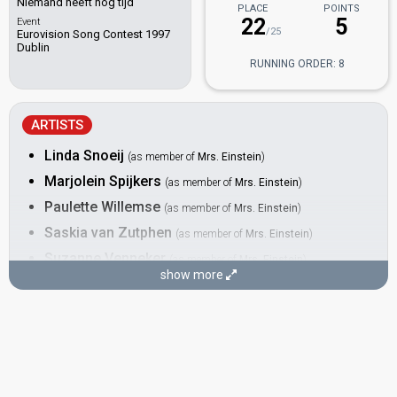
Niemand heeft nog tijd
PLACE
POINTS
22
5
Event
/25
Eurovision Song Contest 1997
Dublin
RUNNING ORDER: 8
ARTISTS
Linda Snoeij
(as member of
Mrs. Einstein
)
Marjolein Spijkers
(as member of
Mrs. Einstein
)
Paulette Willemse
(as member of
Mrs. Einstein
)
Saskia van Zutphen
(as member of
Mrs. Einstein
)
Suzanne Venneker
(as member of
Mrs. Einstein
)
show more
SONGWRITER
Ed Hooijmans
CONDUCTOR
Dick Bakker