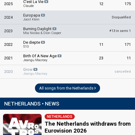
C'est La Vie
2025
12
175
Claude
Europapa
2024
Disqualified
Joost Klein
Burning Daylight
2023
13 in semi 1
#
Mia Nicolai & Dion Cooper
De diepte
2022
11
171
S10
Birth Of A New Age
2021
23
11
Jeangu Macrooy
Grow
2020
cancelled
Jeangu Macrooy
All songs from the Netherlands
NETHERLANDS • NEWS
NETHERLANDS
The Netherlands withdraws from
Eurovision 2026