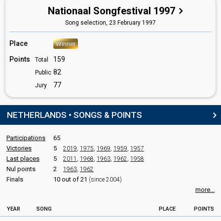
Netherlands 2000
: commentator
Nationaal Songfestival 1997
Netherlands 1999
: commentator
Netherlands 1998
: commentator
Song selection,
23 February 1997
Netherlands 1996
: commentator
Netherlands 1994
: commentator
Place
Winner
Netherlands 1993
: commentator
Points
Netherlands 1992
159
: commentator
Total
Netherlands 1990
: commentator
82
Public
Netherlands 1989
: commentator
77
Jury
Netherlands 1988
: commentator
Netherlands 1987
: commentator
edit
NETHERLANDS • SONGS & POINTS
Participations
65
Victories
5
2019
,
1975
,
1969
,
1959
,
1957
Last places
5
2011
,
1968
,
1963
,
1962
,
1958
Nul points
2
1963
,
1962
Finals
10 out of 21
(since 2004)
more...
YEAR
SONG
PLACE
POINTS