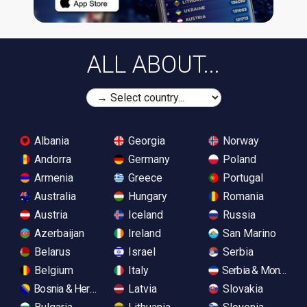
ALL ABOUT...
Albania
Georgia
Norway
Andorra
Germany
Poland
Armenia
Greece
Portugal
Australia
Hungary
Romania
Austria
Iceland
Russia
Azerbaijan
Ireland
San Marino
Belarus
Israel
Serbia
Belgium
Italy
Serbia & Monteneg
Bosnia & Herzegovina
Latvia
Slovakia