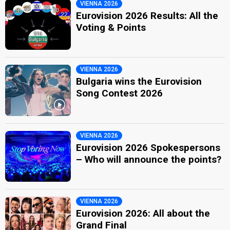
VIENNA 2026
Eurovision 2026 Results: All the
Voting & Points
VIENNA 2026
Bulgaria wins the Eurovision
Song Contest 2026
VIENNA 2026
Eurovision 2026 Spokespersons
– Who will announce the points?
VIENNA 2026
Eurovision 2026: All about the
Grand Final