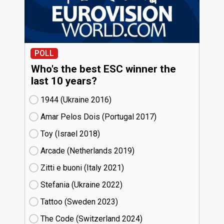
POLL
Who's the best ESC winner the
last 10 years?
1944 (Ukraine
16)
Amar Pelos Dois (Portugal
17)
Toy (Israel
18)
Arcade (Netherlands
19)
Zitti e buoni​ (Italy
21)
Stefania (Ukraine
22)
Tattoo (Sweden
23)
The Code (Switzerland
24)