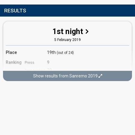
RESULTS
1st night
5 February 2019
Place
19th
(out of 24)
Ranking
9
Press
22
Demoscopic
Show results from Sanremo 2019
Percent
2.63%
Total
1.57%
Public
Running order
11
3rd night
7 February 2019