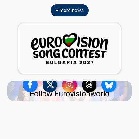
more news
Follow Eurovisionworld