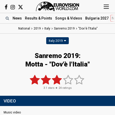
News
Results
& Points
Songs
& Videos
Bulgaria 2027
N
National
2019
Italy
Sanremo 2019
"Dov'è l'Italia"
Italy 2019
Sanremo 2019:
Motta - "Dov'è l'Italia"
3.1
stars ★
24
ratings
VIDEO
Music video