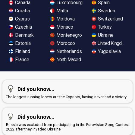
Canada
Luxembourg
Spain
Croatia
Malta
Sweden
Cyprus
Moldova
Switzerland
Czechia
Monaco
Turkey
Denmark
Montenegro
Ukraine
Estonia
Morocco
United Kingdom
Finland
Netherlands
Yugoslavia
France
North Macedonia
Did you know...
The longest running losers are the Cypriots, having never had a victory
Did you know...
Russia was excluded from participating in the Eurovision Song Contest
2022 after they invaded Ukraine