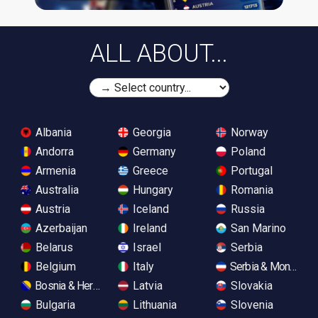
ALL ABOUT...
Albania
Georgia
Norway
Andorra
Germany
Poland
Armenia
Greece
Portugal
Australia
Hungary
Romania
Austria
Iceland
Russia
Azerbaijan
Ireland
San Marino
Belarus
Israel
Serbia
Belgium
Italy
Serbia & Monteneg
Bosnia & Herzegovina
Latvia
Slovakia
Bulgaria
Lithuania
Slovenia