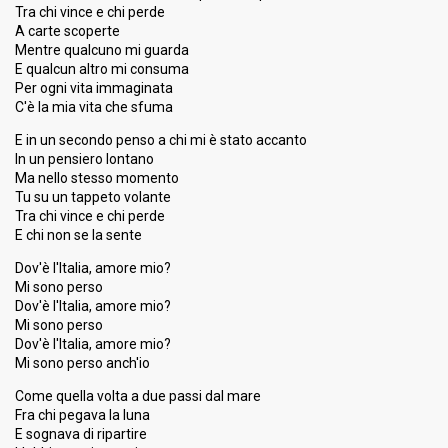
Tra chi vince e chi perde
Running order
2
A carte scoperte
Guest artist
Nada
Mentre qualcuno mi guarda
E qualcun altro mi consuma
Per ogni vita immaginata
C'è la mia vita che sfuma
5th night
E in un secondo penso a chi mi è stato accanto
9 February 2019
In un pensiero lontano
Ma nello stesso momento
FIRST ROUND
Tu su un tappeto volante
Tra chi vince e chi perde
Place
14th
(out of 24)
E chi non se la sente
Ranking
24
Public
Dov'è l'Italia, amore mio?
Mi sono perso
4
Experts
Dov'è l'Italia, amore mio?
14
Press
Mi sono perso
Dov'è l'Italia, amore mio?
Percent
2.23%
Total
Mi sono perso anch'io
Running order
24
Come quella volta a due passi dal mare
Fra chi pegava la luna
E sognava di ripartire