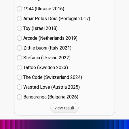
1944 (Ukraine
16)
Amar Pelos Dois (Portugal
17)
Toy (Israel
18)
Arcade (Netherlands
19)
Zitti e buoni​ (Italy
21)
Stefania (Ukraine
22)
Tattoo (Sweden
23)
The Code (Switzerland
24)
Wasted Love (Austria
25)
Bangaranga (Bulgaria
26)
view result