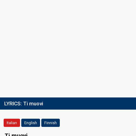
4th night
9 February 2024
COVER NIGHT
Ranking
14th
(out of 30)
Running order
24
Cover song
Amore che vieni, amore che vai
Guest artist
Jack Savoretti
5th night
10 February 2024
LYRICS:
Ti muovi
FIRST ROUND
Result
Eliminated
Italian
English
Finnish
Ranking
17th
(out of 30)
Ti muovi