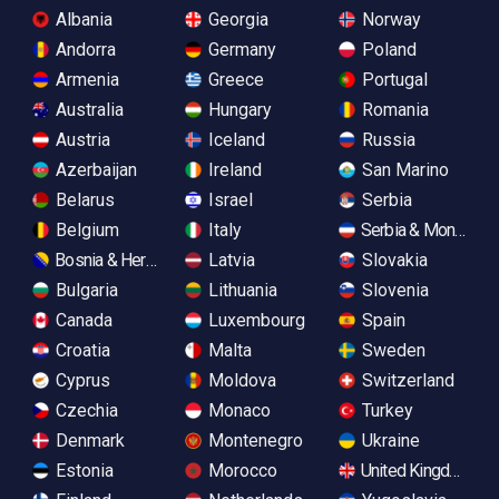
Albania
Georgia
Norway
Andorra
Germany
Poland
Armenia
Greece
Portugal
Australia
Hungary
Romania
Austria
Iceland
Russia
Azerbaijan
Ireland
San Marino
Belarus
Israel
Serbia
Belgium
Italy
Serbia & Monteneg
Bosnia & Herzegovina
Latvia
Slovakia
Bulgaria
Lithuania
Slovenia
Canada
Luxembourg
Spain
Croatia
Malta
Sweden
Cyprus
Moldova
Switzerland
Czechia
Monaco
Turkey
Denmark
Montenegro
Ukraine
Estonia
Morocco
United Kingdom