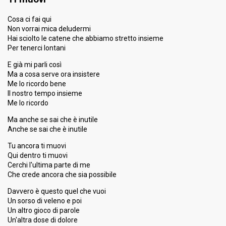
Running order
10
Cosa ci fai qui
Non vorrai mica deludermi
Hai sciolto le catene che abbiamo stretto insieme
Per tenerci lontani
E già mi parli così
Ma a cosa serve ora insistere
Me lo ricordo bene
Il nostro tempo insieme
Me lo ricordo
Ma anche se sai che è inutile
Anche se sai che è inutile
Tu ancora ti muovi
Qui dentro ti muovi
Cerchi l'ultima parte di me
Che crede ancora che sia possibile
Davvero è questo quel che vuoi
Un sorso di veleno e poi
Un altro gioco di parole
Un'altra dose di dolore