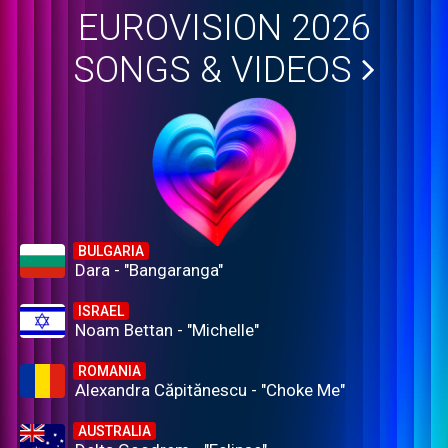
EUROVISION 2026
SONGS & VIDEOS
BULGARIA
Dara - "Bangaranga"
ISRAEL
Noam Bettan - "Michelle"
ROMANIA
Alexandra Căpitănescu - "Choke Me"
AUSTRALIA