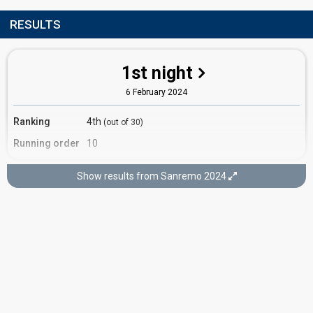
RESULTS
1st night
6 February 2024
Ranking
4th
(out of 30)
Running order
10
Show results from Sanremo 2024
3rd night
8 February 2024
Ranking
6th
(out of 15)
Running order
10