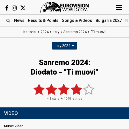
News
Results
& Points
Songs
& Videos
Bulgaria 2027
N
National
2024
Italy
Sanremo 2024
"Ti muovi"
Italy 2024
Sanremo 2024
:
Diodato
- "Ti muovi"
4.1
stars ★
1048
ratings
VIDEO
Music video