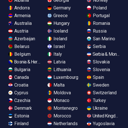
Albania
Georgia
Norway
Andorra
Germany
Poland
Armenia
Greece
Portugal
Australia
Hungary
Romania
Austria
Iceland
Russia
Azerbaijan
Ireland
San Marino
Belarus
Israel
Serbia
Belgium
Italy
Serbia & Monteneg
Bosnia & Herzegovina
Latvia
Slovakia
Bulgaria
Lithuania
Slovenia
Canada
Luxembourg
Spain
Croatia
Malta
Sweden
Cyprus
Moldova
Switzerland
Czechia
Monaco
Turkey
Denmark
Montenegro
Ukraine
Estonia
Morocco
United Kingdom
Finland
Netherlands
Yugoslavia