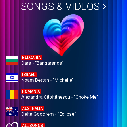
SONGS & VIDEOS
BULGARIA
Dara - "Bangaranga"
ISRAEL
Noam Bettan - "Michelle"
ROMANIA
Alexandra Căpitănescu - "Choke Me"
AUSTRALIA
Delta Goodrem - "Eclipse"
ALL SONGS