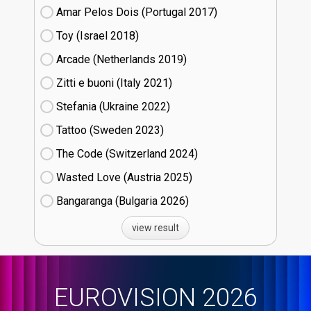
Amar Pelos Dois (Portugal
17)
Toy (Israel
18)
Arcade (Netherlands
19)
Zitti e buoni​ (Italy
21)
Stefania (Ukraine
22)
Tattoo (Sweden
23)
The Code (Switzerland
24)
Wasted Love (Austria
25)
Bangaranga (Bulgaria
26)
view result
EUROVISION 2026