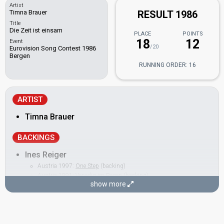
Artist
Timna Brauer
RESULT 1986
Title
Die Zeit ist einsam
PLACE
POINTS
18
12
Event
/20
Eurovision Song Contest 1986
Bergen
RUNNING ORDER: 16
ARTIST
Timna Brauer
BACKINGS
Ines Reiger
Austria 1997:
One Step
(backing)
Austria 1991:
Venedig im Regen
(backing)
show more
Martina Siber
Austria 1997:
One Step
(lyricist)
Peter Janda