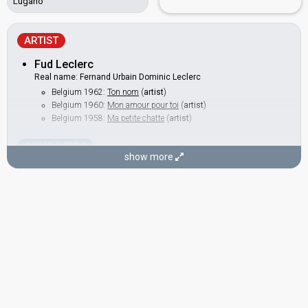
Lugano
ARTIST
Fud Leclerc
Real name: Fernand Urbain Dominic Leclerc
Belgium 1962:
Ton nom
(
artist
)
Belgium 1960:
Mon amour pour toi
(
artist
)
Belgium 1958:
Ma petite chatte
(
artist
)
COMPOSERS
show more
Jack Say
Real name: Jacques Ysaye
Belgium 1982:
Si tu aimes ma musique
(conductor)
Belgium 1970:
Viens l'oublier
(conductor)
Jean Miret
LYRICIST
Robert Montal
Real name: Robert Frickx