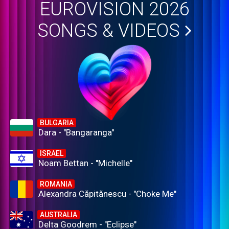
EUROVISION 2026
SONGS & VIDEOS
BULGARIA
Dara - "Bangaranga"
ISRAEL
Noam Bettan - "Michelle"
ROMANIA
Alexandra Căpitănescu - "Choke Me"
AUSTRALIA
Delta Goodrem - "Eclipse"