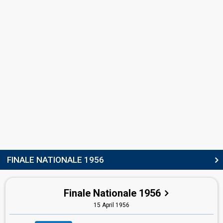
Belgium 1960:
Mon amour pour toi
(lyricist)
CONDUCTOR
Léo Souris
Belgium 1956:
Le Plus Beau Jour de ma vie
(conductor)
COMMENTATORS
Piet te Nuyl Jr.
(VRT)
Netherlands 1958
: spokesperson
Netherlands 1961
: commentator
Netherlands 1960
: commentator
Netherlands 1959
: commentator
Netherlands 1957
: commentator
Netherlands 1956
: commentator
FINALE NATIONALE 1956
Raymond Colbert
(RTBF)
Switzerland 1956
: commentator
Finale Nationale 1956
edit
15 April 1956