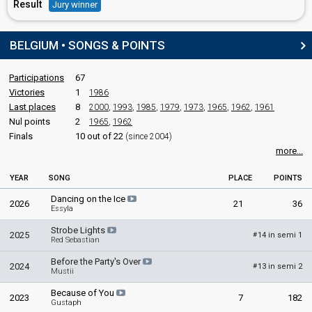
Result
Jury winner
BELGIUM • SONGS & POINTS
Participations
67
Victories
1
1986
Last places
8
2000
,
1993
,
1985
,
1979
,
1973
,
1965
,
1962
,
1961
Nul points
2
1965
,
1962
Finals
10 out of 22
(since 2004)
more...
YEAR
SONG
PLACE
POINTS
Dancing on the Ice
2026
21
36
Essyla
Strobe Lights
2025
14 in semi 1
#
Red Sebastian
Before the Party's Over
2024
13 in semi 2
#
Mustii
Because of You
2023
7
182
Gustaph