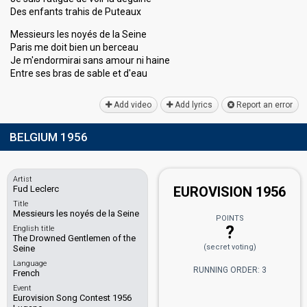
Des enfants trahis de Puteaux
Messieurs les noyés de la Seine
Paris me doit bien un berceau
Je m'endormirai sans amour ni haine
Entre ses bras de ѕable et d'eаu
Add video
Add lyrics
Report an error
BELGIUM 1956
Artist
Fud Leclerc
EUROVISION 1956
Title
Messieurs les noyés de la Seine
POINTS
?
English title
The Drowned Gentlemen of the
(secret voting)
Seine
Language
RUNNING ORDER: 3
French
Event
Eurovision Song Contest 1956