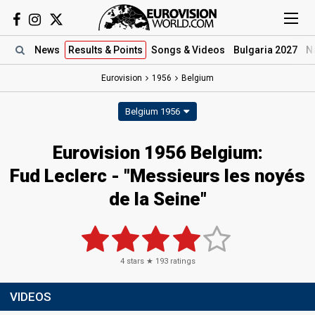
News
Results
& Points
Songs
& Videos
Bulgaria 2027
N
Eurovision
1956
Belgium
Belgium 1956
Eurovision 1956 Belgium:
Fud Leclerc - "Messieurs les noyés
de la Seine"
4
stars ★
193
ratings
VIDEOS