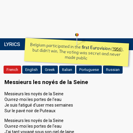
LYRICS
Belgium participated in the
first Eurovision
(
1956
), but didn't win. The voting was secret and never
made public
French
English
Greek
Italian
Portuguese
Russian
Messieurs les noyés de la Seine
Messieurs les noyés de la Seine
Ouvrez-moi les portes de l'eau
Je suis fatigué d'user mes semaines
Sur le pavé noir de Puteaux
Messieurs les noyés de la Seine
Ouvrez-moi les portes de l'eau
J'ai tant voyagé sous son ciel de laine