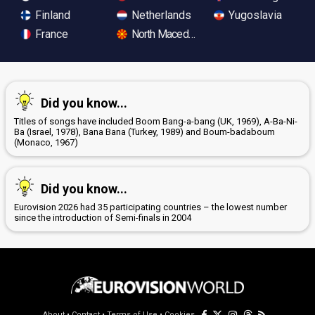
Finland
Netherlands
Yugoslavia
France
North Macedonia
Did you know...
Titles of songs have included Boom Bang-a-bang (UK, 1969), A-Ba-Ni-
Ba (Israel, 1978), Bana Bana (Turkey, 1989) and Boum-badaboum
(Monaco, 1967)
Did you know...
Eurovision 2026 had 35 participating countries – the lowest number
since the introduction of Semi-finals in 2004
About
•
Contact
•
Terms of Use
•
Cookies