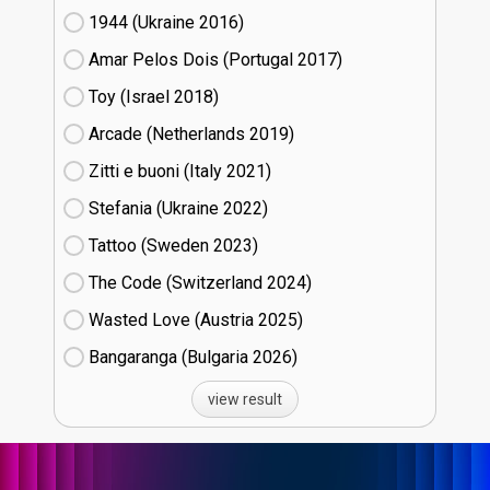
1944 (Ukraine
16)
Amar Pelos Dois (Portugal
17)
Toy (Israel
18)
Arcade (Netherlands
19)
Zitti e buoni​ (Italy
21)
Stefania (Ukraine
22)
Tattoo (Sweden
23)
The Code (Switzerland
24)
Wasted Love (Austria
25)
Bangaranga (Bulgaria
26)
view result