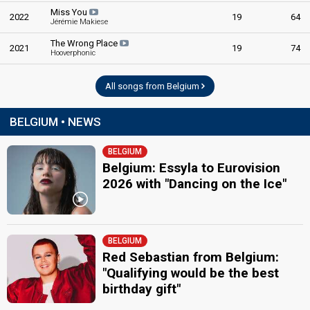
Miss You
2022
19
64
Jérémie Makiese
The Wrong Place
2021
19
74
Hooverphonic
All songs from Belgium
BELGIUM • NEWS
BELGIUM
Belgium: Essyla to Eurovision
2026 with "Dancing on the Ice"
BELGIUM
Red Sebastian from Belgium:
"Qualifying would be the best
birthday gift"