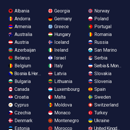
Albania
Georgia
Norway
Andorra
Germany
Poland
Armenia
Greece
Portugal
Australia
Hungary
Romania
Austria
Iceland
Russia
Azerbaijan
Ireland
San Marino
Belarus
Israel
Serbia
Belgium
Italy
Serbia & Monteneg
Bosnia & Herzegovina
Latvia
Slovakia
Bulgaria
Lithuania
Slovenia
Canada
Luxembourg
Spain
Croatia
Malta
Sweden
Cyprus
Moldova
Switzerland
Czechia
Monaco
Turkey
Denmark
Montenegro
Ukraine
Estonia
Morocco
United Kingdom