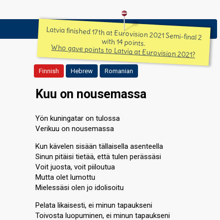
Latvia finished 17th at Eurovision 2021 Semi-final 2
with 14 points.
Who gave points to Latvia at Eurovision 2021?
Finnish
Hebrew
Romanian
Kuu on nousemassa
Yön kuningatar on tulossa
Verikuu on nousemassa
Kun kävelen sisään tällaisella asenteella
Sinun pitäisi tietää, että tulen perässäsi
Voit juosta, voit piiloutua
Mutta olet lumottu
Mielessäsi olen jo idolisoitu
Pelata likaisesti, ei minun tapaukseni
Toivosta luopuminen, ei minun tapaukseni