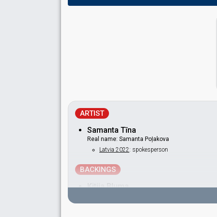
ARTIST
Samanta Tīna
Real name: Samanta Poļakova
Latvia 2022
: spokesperson
BACKINGS
Kitija Bluma
Paula Saija
Latvia 2026
: jury member