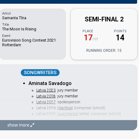
Artist
Samanta Tīna
SEMI-FINAL 2
Title
The Moon Is Rising
PLACE
POINTS
17
14
Event
/17
Eurovision Song Contest 2021
Rotterdam
RUNNING ORDER: 15
SONGWRITERS
Aminata Savadogo
Latvia 2023
: jury member
Latvia 2018
: jury member
Latvia 2017
: spokesperson
Latvia 2016:
Heartbeat
(composer, lyricist)
Latvia 2015:
Love Injected
(
artist
, composer, lyricist)
Oskars Uhaņs
show more
Samanta Tīna
(see Artist)