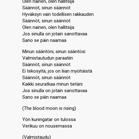
Olen nainen, olen hallitsija
Säännöt, sinun säännöt
Hyväksyn vain todellisen rakkauden
Säännöt, sinun säännöt
Olen nainen, olen hallitsija
Jos sinulla on jotain sanottavaa
Sano se päin naamaa
Minun sääntöni, sinun sääntösi
Valmistautudun paraatiin
Säännöt, sinun säännöt
Ei tekosyitä, jos on liian myöhäistä
Säännöt, sinun säännöt
Kaikki seuratkaa minun tietäni
Jos sinulla on jotain sanottavaa
Sano se päin naamaa
(The blood moon is rising)
Yön kuningatar on tulossa
Verikuu on nousemassa
(Valmistaudu)