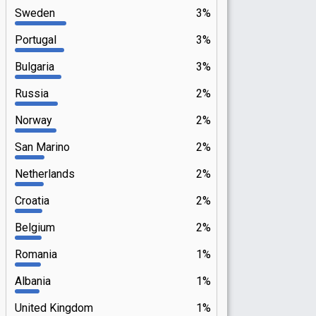
Sweden
3%
Portugal
3%
Bulgaria
3%
Russia
2%
Norway
2%
San Marino
2%
Netherlands
2%
Croatia
2%
Belgium
2%
Romania
1%
Albania
1%
United Kingdom
1%