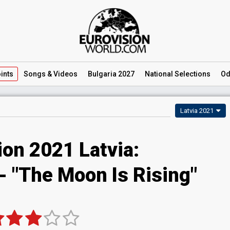
ints
Songs
& Videos
Bulgaria 2027
National
Selections
Od
Latvia 2021
ion 2021 Latvia:
- "The Moon Is Rising"