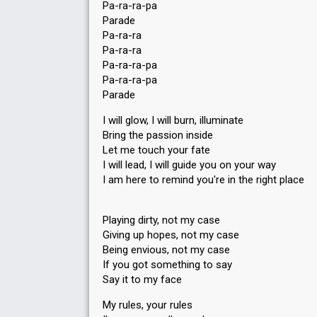
Pa-ra-ra-pa
Parade
Pa-ra-ra
Pa-ra-ra
Pa-ra-ra-pa
Pa-ra-ra-pa
Parade
I will glow, I will burn, illuminate
Bring the passion inside
Let me touch your fate
I will lead, I will guide you on your way
I am here to remind you're in the right place
Playing dirty, not my case
Giving up hopes, not my case
Being envious, not my case
If you got something to say
Say it to my face
My rules, your rules