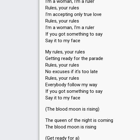
I'm a woman, I'm a ruler
Rules, your rules
I'm accepting only true love
Rules, your rules
I'm a woman, I'm a ruler
If you got something to say
Say it to my face
My rules, your rules
Getting ready for the parade
Rules, your rules
No excuses if it's too late
Rules, your rules
Everybody follow my way
If you got something to say
Say it to my face
(The blood moon is rising)
The queen of the night is coming
The blood moon is riѕing
(Get ready for a)