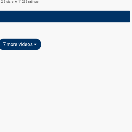
2.9
stars ★
11283
ratings
7 more videos