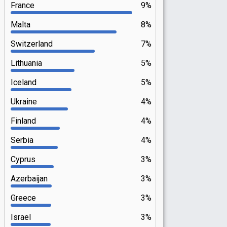
France
9%
Malta
8%
Switzerland
7%
Lithuania
5%
Iceland
5%
Ukraine
4%
Finland
4%
Serbia
4%
Cyprus
3%
Azerbaijan
3%
Greece
3%
Israel
3%