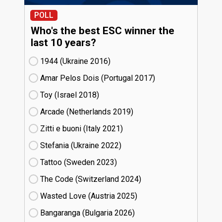
POLL
Who's the best ESC winner the
last 10 years?
1944 (Ukraine
16)
Amar Pelos Dois (Portugal
17)
Toy (Israel
18)
Arcade (Netherlands
19)
Zitti e buoni​ (Italy
21)
Stefania (Ukraine
22)
Tattoo (Sweden
23)
The Code (Switzerland
24)
Wasted Love (Austria
25)
Bangaranga (Bulgaria
26)