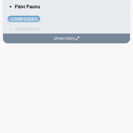
Päivi Paunu
COMPOSERS
Juha Flinck
Nacke Johansson
show more
Real name: Paul Johansson
LYRICIST
Juha Flinck
CONDUCTOR
Ossi Runne
Real name: Yrjö Osvald Runne
Finland 1990
: commentator
Finland 1989:
La dolce vita
(conductor)
Finland 1988:
Nauravat silmät muistetaan
(conductor)
Finland 1987:
Sata salamaa
(conductor)
Finland 1986:
Päivä kahden ihmisen
(conductor)
Finland 1985:
Eläköön elämä
(conductor)