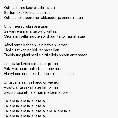
Kohtasimme keskellä ihmisten
Sattumako? Ei mä tiedän sen
Kohtalo toi eteemme rakkauden ja onnen maan
On onnea surukin osaltaan
Se vain elämänä täytyy oivaltaa
Miksi ihmisellä muuten oliskaan taito naurahataa
Kävelimme kahden vain hetken verran
Läpi puistikon poikki vanhan sillan
Tuokio tuo pieni meille riitti silloin onnen antamaan
Unessako kenties mä näin jo sun
Siitä varmaan johtui tää tunne mun
Elänyt oon ennenkin hetkisen mä pienoisen
Unta varmaan se kaikki on vieläkin
Puisto, silta sekä kätes lämpimin
Sekunnissa elin elämän melkein ikuiѕen
La la la la la la la la la la la…
La la la la la la la la la la la…
La la la la la la la la la la la la la la la la la la…
La la la la la la la la la la la…