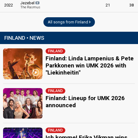
Jezebel
2022
21
38
The Rasmus
All songs from Finland
FINLAND • NEWS
FINLAND
Finland: Linda Lampenius & Pete
Parkkonen win UMK 2026 with
"Liekinheitin"
FINLAND
Finland: Lineup for UMK 2026
announced
FINLAND
Ich komme! Erika Vikman wins