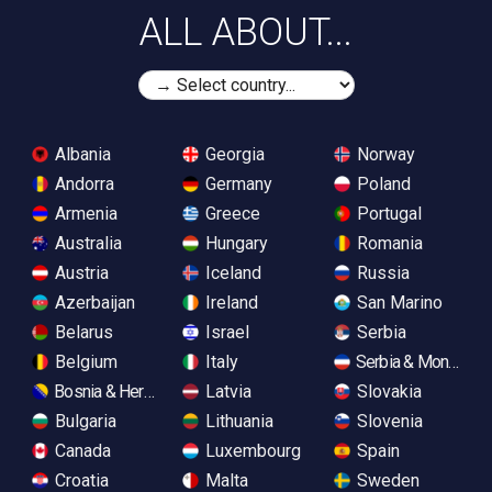
ALL ABOUT...
Albania
Georgia
Norway
Andorra
Germany
Poland
Armenia
Greece
Portugal
Australia
Hungary
Romania
Austria
Iceland
Russia
Azerbaijan
Ireland
San Marino
Belarus
Israel
Serbia
Belgium
Italy
Serbia & Monteneg
Bosnia & Herzegovina
Latvia
Slovakia
Bulgaria
Lithuania
Slovenia
Canada
Luxembourg
Spain
Croatia
Malta
Sweden