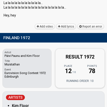
La la la la la la la la la la la…
La la la la la la la la la la la la la la la la la lа…
Hey, hey
Add video
Add lyrics
Report an error
FINLAND 1972
Artist
Päivi Paunu and Kim Floor
RESULT 1972
Title
Muistathan
PLACE
POINTS
12
78
Event
/18
Eurovision Song Contest 1972
Edinburgh
RUNNING ORDER: 10
ARTISTS
Kim Floor