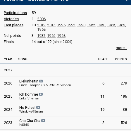
Finland 1971
: commentator
Participations
59
JURY MEMBERS
Victories
1
2006
Åke Granholm
Last places
10
2019
,
2015
,
1996
,
1992
,
1990
,
1982
,
1980
,
1968
,
1965
,
1963
Marita Merikoski
Nul points
3
1982
,
1965
,
1963
Finals
14 out of 22
(since 2004)
edit
more...
YEAR
SONG
PLACE
POINTS
2027
–
–
–
Liekinheitin
2026
6
279
Linda Lampenius & Pete Parkkonen
Ich komme
2025
11
196
Erika Vikman
No Rules!
2024
19
38
Windows95man
Cha Cha Cha
2023
2
526
Käärijä