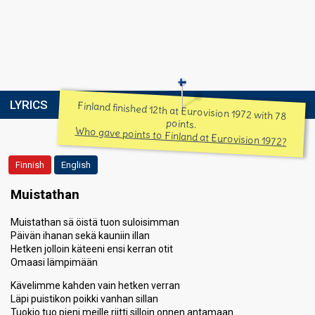
LYRICS
Finland finished 12th at Eurovision 1972 with 78
points.
Who gave points to Finland at Eurovision 1972?
Finnish
English
Muistathan
Muistathan sä öistä tuon suloisimman
Päivän ihanan sekä kauniin illan
Hetken jolloin käteeni ensi kerran otit
Omaasi lämpimään
Kävelimme kahden vain hetken verran
Läpi puistikon poikki vanhan sillan
Tuokio tuo pieni meille riitti silloin onnen antamaan