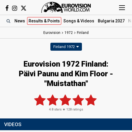
News
Results
& Points
Songs
& Videos
Bulgaria 2027
N
Eurovision
1972
Finland
Finland 1972
Eurovision 1972 Finland:
Päivi Paunu and Kim Floor -
"Muistathan"
4.8
stars ★
128
ratings
VIDEOS