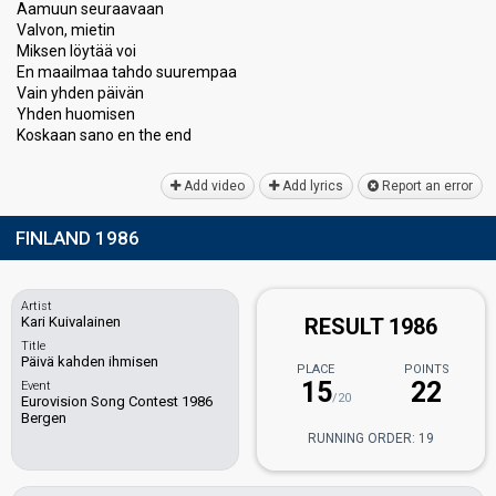
Aamuun seuraavaan
Valvon, mietin
Miksen löytää voi
En maailmaa tahdo suurempaa
Vain yhden päivän
Yhden huomisen
Koskaan ѕаno en the end
Add video
Add lyrics
Report an error
FINLAND 1986
Artist
Kari Kuivalainen
RESULT 1986
Title
Päivä kahden ihmisen
PLACE
POINTS
15
22
Event
/20
Eurovision Song Contest 1986
Bergen
RUNNING ORDER: 19