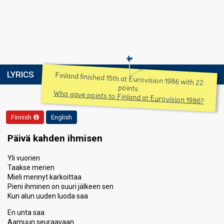
LYRICS
Finland finished 15th at Eurovision 1986 with 22
points.
Who gave points to Finland at Eurovision 1986?
Finnish
English
Päivä kahden ihmisen
Yli vuorien
Taakse merien
Mieli mennyt karkoittaa
Pieni ihminen on suuri jälkeen sen
Kun alun uuden luoda saa
En unta saa
Aamuun seuraavaan