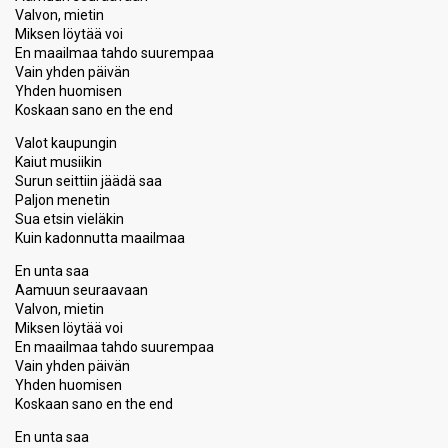
Valvon, mietin
Miksen löytää voi
En maailmaa tahdo suurempaa
Vain yhden päivän
Yhden huomisen
Koskaan sano en the end
Valot kaupungin
Kaiut musiikin
Surun seittiin jäädä saa
Paljon menetin
Sua etsin vieläkin
Kuin kadonnutta maailmaa
En unta saa
Aamuun seuraavaan
Valvon, mietin
Miksen löytää voi
En maailmaa tahdo suurempaa
Vain yhden päivän
Yhden huomisen
Koskaan sano en the end
En unta saa