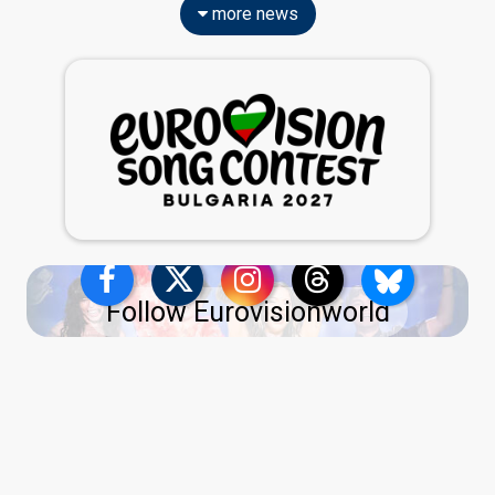
more news
Follow Eurovisionworld