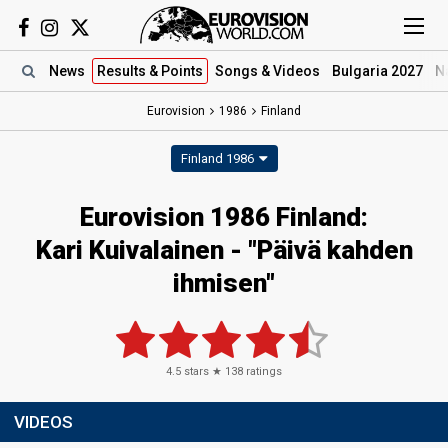
News
Results
& Points
Songs
& Videos
Bulgaria 2027
N
Eurovision
1986
Finland
Finland 1986
Eurovision 1986 Finland:
Kari Kuivalainen - "Päivä kahden
ihmisen"
4.5
stars ★
138
ratings
VIDEOS