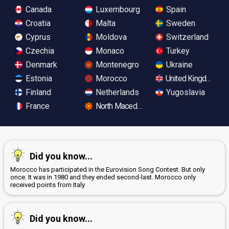
Canada
Luxembourg
Spain
Croatia
Malta
Sweden
Cyprus
Moldova
Switzerland
Czechia
Monaco
Turkey
Denmark
Montenegro
Ukraine
Estonia
Morocco
United Kingdom
Finland
Netherlands
Yugoslavia
France
North Macedonia
Did you know...
Morocco has participated in the Eurovision Song Contest. But only
once. It was in 1980 and they ended second-last. Morocco only
received points from Italy
Did you know...