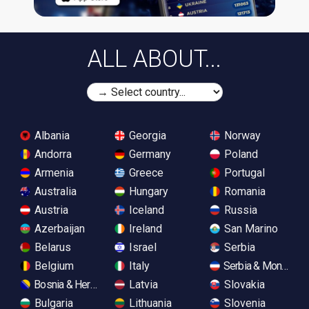
ALL ABOUT...
Albania
Georgia
Norway
Andorra
Germany
Poland
Armenia
Greece
Portugal
Australia
Hungary
Romania
Austria
Iceland
Russia
Azerbaijan
Ireland
San Marino
Belarus
Israel
Serbia
Belgium
Italy
Serbia & Monteneg
Bosnia & Herzegovina
Latvia
Slovakia
Bulgaria
Lithuania
Slovenia