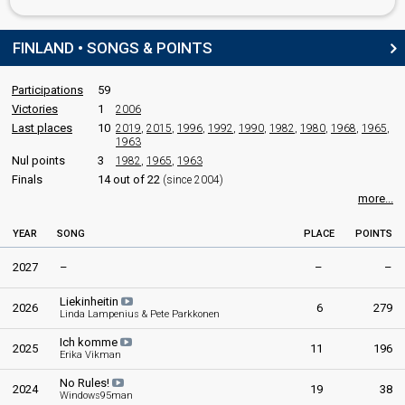
Finland 1977:
Lapponia
(conductor)
Finland 1976:
Pump-Pump
(conductor)
FINLAND • SONGS & POINTS
Finland 1975:
Old Man Fiddle
(conductor)
Finland 1974:
Älä mene pois (Keep Me Warm)
(conductor)
Finland 1973:
Tom Tom Tom
(conductor)
Participations
59
Finland 1972:
Muistathan
(conductor)
Victories
1
2006
Finland 1971:
Tie uuteen päivään
(conductor)
Last places
10
2019
,
2015
,
1996
,
1992
,
1990
,
1982
,
1980
,
1968
,
1965
,
Finland 1969:
Kuin silloin ennen
(conductor)
1963
Finland 1968:
Kun kello käy
(conductor)
Nul points
3
1982
,
1965
,
1963
Finland 1967:
Varjoon-suojaan
(conductor)
Finals
14 out of 22
(since 2004)
Finland 1966:
Playboy
(composer, lyricist, conductor)
more...
SPOKESPERSON
YEAR
SONG
PLACE
POINTS
Solveig Herlin
2027
–
–
–
Finland 1996
: spokesperson
Liekinheitin
Finland 1994
: spokesperson
2026
6
279
Linda Lampenius & Pete Parkkonen
Finland 1993
: spokesperson
Finland 1992
: spokesperson
Ich komme
2025
11
196
Finland 1990
: spokesperson
Erika Vikman
Finland 1989
: spokesperson
No Rules!
2024
Finland 1988
: spokesperson
19
38
Windows95man