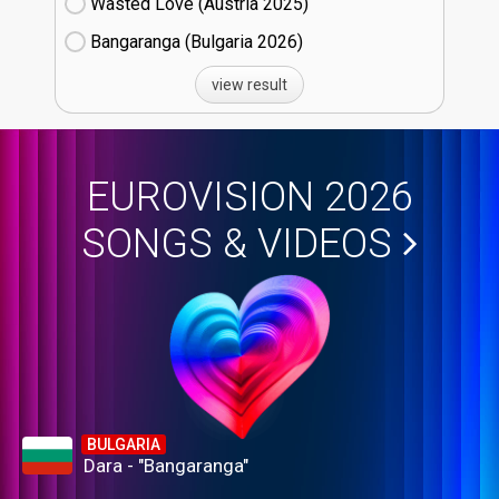
Wasted Love (Austria
25)
Bangaranga (Bulgaria
26)
view result
EUROVISION 2026
SONGS & VIDEOS
BULGARIA
Dara - "Bangaranga"