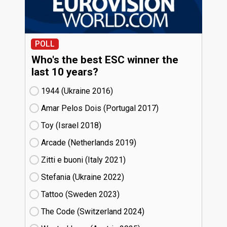
POLL
Who's the best ESC winner the
last 10 years?
1944 (Ukraine
16)
Amar Pelos Dois (Portugal
17)
Toy (Israel
18)
Arcade (Netherlands
19)
Zitti e buoni​ (Italy
21)
Stefania (Ukraine
22)
Tattoo (Sweden
23)
The Code (Switzerland
24)