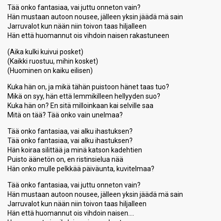
Tää onko fantasiaa, vai juttu onneton vain?
Hän mustaan autoon nousee, jälleen yksin jäädä mä sain
Jarruvalot kun nään niin toivon taas hiljalleen
Hän että huomannut ois vihdoin naisen rakastuneen
(Aika kulki kuivui posket)
(Kaikki ruostuu, mihin kosket)
(Huominen on kaiku eilisen)
Kuka hän on, ja mikä tähän puistoon hänet taas tuo?
Mikä on syy, hän että lemmikilleen hellyyden suo?
Kuka hän on? En sitä milloinkaan kai selville saa
Mitä on tää? Tää onko vain unelmaa?
Tää onko fantasiaa, vai alku ihastuksen?
Tää onko fantasiaa, vai alku ihastuksen?
Hän koiraa silittää ja minä katson kadehtien
Puisto äänetön on, en ristinsielua nää
Hän onko mulle pelkkää päiväunta, kuvitelmaa?
Tää onko fantasiaa, vai juttu onneton vain?
Hän mustaan autoon nousee, jälleen yksin jäädä mä sain
Jarruvalot kun nään niin toivon taas hiljalleen
Hän että huomannut ois vihdoin naisen….