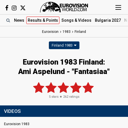
News
Results
& Points
Songs
& Videos
Bulgaria 2027
N
Eurovision
1983
Finland
Finland 1983
Eurovision 1983 Finland:
Ami Aspelund - "Fantasiaa"
5
stars ★
262
ratings
VIDEOS
Eurovision 1983