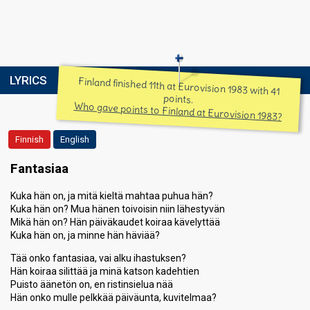
LYRICS
Finland finished 11th at Eurovision 1983 with 41
points.
Who gave points to Finland at Eurovision 1983?
Finnish
English
Fantasiaa
Kuka hän on, ja mitä kieltä mahtaa puhua hän?
Kuka hän on? Mua hänen toivoisin niin lähestyvän
Mikä hän on? Hän päiväkaudet koiraa kävelyttää
Kuka hän on, ja minne hän häviää?
Tää onko fantasiaa, vai alku ihastuksen?
Hän koiraa silittää ja minä katson kadehtien
Puisto äänetön on, en ristinsielua nää
Hän onko mulle pelkkää päiväunta, kuvitelmaa?