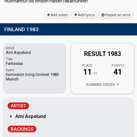
Huomannut ois vihdoin naisen rakаѕtuneen
Add video
Add lyrics
Report an error
FINLAND 1983
Artist
Ami Aspelund
RESULT 1983
Title
Fantasiaa
PLACE
POINTS
11
41
Event
/20
Eurovision Song Contest 1983
Munich
RUNNING ORDER: 9
ARTIST
Ami Aspelund
BACKINGS