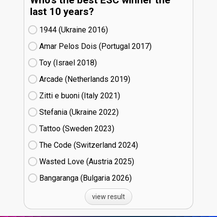
last 10 years?
1944 (Ukraine
16)
Amar Pelos Dois (Portugal
17)
Toy (Israel
18)
Arcade (Netherlands
19)
Zitti e buoni​ (Italy
21)
Stefania (Ukraine
22)
Tattoo (Sweden
23)
The Code (Switzerland
24)
Wasted Love (Austria
25)
Bangaranga (Bulgaria
26)
view result