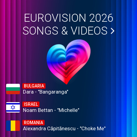
EUROVISION 2026
SONGS & VIDEOS
BULGARIA
Dara - "Bangaranga"
ISRAEL
Noam Bettan - "Michelle"
ROMANIA
Alexandra Căpitănescu - "Choke Me"