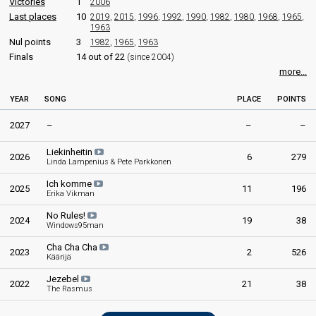
Victories
1
2006
Finland 1969:
Kuin silloin ennen
(conductor)
Last places
10
2019
,
2015
,
1996
,
1992
,
1990
,
1982
,
1980
,
1968
,
1965
,
Finland 1968:
Kun kello käy
(conductor)
1963
Finland 1967:
Varjoon-suojaan
(conductor)
Nul points
3
1982
,
1965
,
1963
Finland 1966:
Playboy
(composer, lyricist, conductor)
Finals
14 out of 22
(since 2004)
more...
SPOKESPERSON
YEAR
SONG
PLACE
POINTS
Solveig Herlin
Finland 1996
: spokesperson
2027
–
–
–
Finland 1994
: spokesperson
Finland 1993
: spokesperson
Liekinheitin
2026
6
279
Finland 1992
: spokesperson
Linda Lampenius & Pete Parkkonen
Finland 1990
: spokesperson
Ich komme
2025
Finland 1989
: spokesperson
11
196
Erika Vikman
Finland 1988
: spokesperson
No Rules!
Finland 1987
: spokesperson
2024
19
38
Windows95man
Finland 1986
: spokesperson
Finland 1984
: spokesperson
Cha Cha Cha
2023
2
526
Finland 1982
: spokesperson
Käärijä
Jezebel
COMMENTATOR
2022
21
38
The Rasmus
Erkki Pohjanheimo