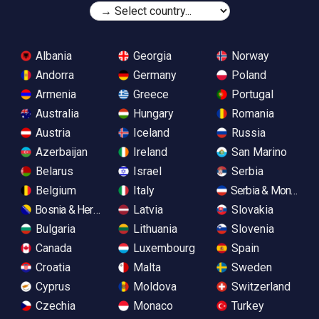
Albania
Georgia
Norway
Andorra
Germany
Poland
Armenia
Greece
Portugal
Australia
Hungary
Romania
Austria
Iceland
Russia
Azerbaijan
Ireland
San Marino
Belarus
Israel
Serbia
Belgium
Italy
Serbia & Monteneg
Bosnia & Herzegovina
Latvia
Slovakia
Bulgaria
Lithuania
Slovenia
Canada
Luxembourg
Spain
Croatia
Malta
Sweden
Cyprus
Moldova
Switzerland
Czechia
Monaco
Turkey