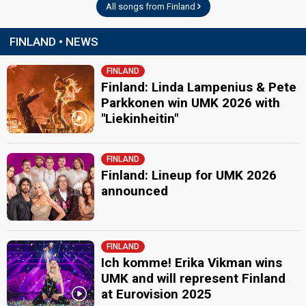
All songs from Finland
Finland 1996
: commentator
Finland 1995: commentator
Finland 1994
: commentator
FINLAND • NEWS
Finland 1993
: commentator
Finland 1992
: commentator
FINLAND
Finland 1991
: commentator
Finland: Linda Lampenius & Pete
Finland 1990
: commentator
Finland 1988
: commentator
Parkkonen win UMK 2026 with
Finland 1973
: commentator
"Liekinheitin"
edit
FINLAND
Finland: Lineup for UMK 2026
announced
FINLAND
Ich komme! Erika Vikman wins
UMK and will represent Finland
at Eurovision 2025