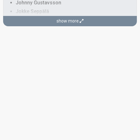
Johnny Gustavsson
Jokke Seppälä
Finland 1989:
La dolce vita
(backing)
show more
Finland 1986:
Päivä kahden ihmisen
(backing)
Finland 1985:
Eläköön elämä
(backing)
Finland 1984:
Hengaillaan
(backing)
Kari Kuusamo
Finland 1977:
Lapponia
(backing)
Pave Maijanen
Real name: Pekka Juhani Maijanen
Finland 1993:
Tule luo
(backing)
Finland 1992:
Yamma yamma
(
artist
, composer)
Finland 1982:
Nuku pommiin
(backing)
COMPOSER
Kari Kuusamo
(see Backing)
LYRICIST
Kaisu Liuhala