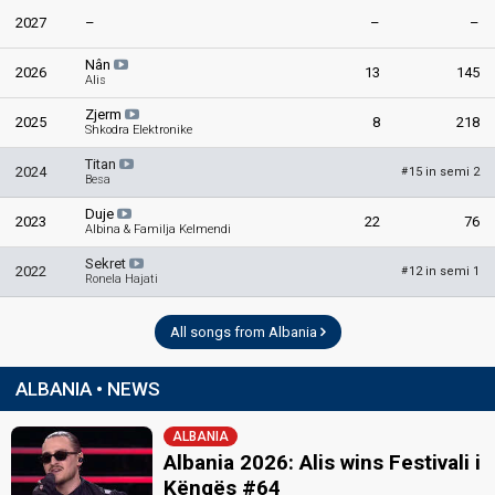
2027
–
–
–
Nân
2026
13
145
Alis
Zjerm
2025
8
218
Shkodra Elektronike
Titan
2024
15 in semi 2
#
Besa
Duje
2023
22
76
Albina & Familja Kelmendi
Sekret
2022
12 in semi 1
#
Ronela Hajati
All songs from Albania
ALBANIA • NEWS
ALBANIA
Albania 2026: Alis wins Festivali i
Këngës #64