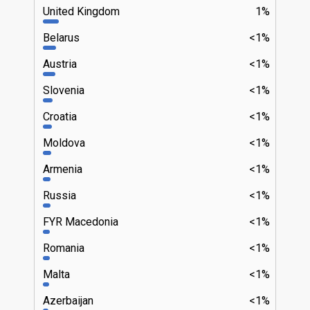
United Kingdom
1%
Belarus
<1%
Austria
<1%
Slovenia
<1%
Croatia
<1%
Moldova
<1%
Armenia
<1%
Russia
<1%
FYR Macedonia
<1%
Romania
<1%
Malta
<1%
Azerbaijan
<1%