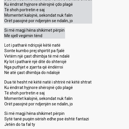
Ku ëndrrat hyjnore shërojnë çdo plagë
Të shoh portretin e saj
Momentet kalojnë, sekondat nuk falin
Orët pasojnë por ndjenjën se ndalin, jo
Si më magji hëna shikimet përpin
Më sjell vegimin tënd
Lot i patharë ndriçojë këtë natë
Sonte kumbo prej shpirtit pa fjalë
Vetëm një çast dhimbja të më ndalë
Ky lot i patharë një ditë do shterojë
Nga puthjet e zjarrta që ëndërroi
Në atë çast dhimbja do ndalojë
Dua të hesht në këtë natë i shtrirë në këtë shtrat
Ku ëndrrat hyjnore shërojnë çdo plagë
Të shoh portretin e saj
Momentet kalojnë, sekondat nuk falin
Orët pasojnë por ndjenjën se ndalin, jo
Si më magji hëna shikimet përpin
Sytë tanë puqën sërish edhe pse është fantazi
Jetën do ta fal ty