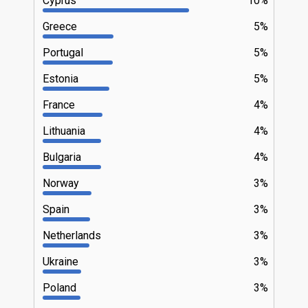
Cyprus
10%
Greece
5%
Portugal
5%
Estonia
5%
France
4%
Lithuania
4%
Bulgaria
4%
Norway
3%
Spain
3%
Netherlands
3%
Ukraine
3%
Poland
3%