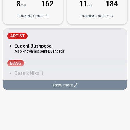
8
162
11
184
/19
/26
RUNNING ORDER: 3
RUNNING ORDER: 12
ARTIST
Eugent Bushpepa
Also known as: Gent Bushpepa
BASS
Besnik Nikolli
GUITAR
show more
Denis Hima
BACKINGS
Erinda Agolli
Greta Radovani