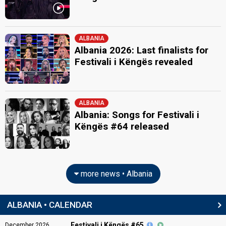
ALBANIA
Albania 2026: Last finalists for
Festivali i Këngës revealed
ALBANIA
Albania: Songs for Festivali i
Këngës #64 released
more news • Albania
ALBANIA • CALENDAR
Festivali i Këngës #65
December
2026