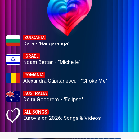
BULGARIA
Dara - "Bangaranga"
ISRAEL
Noam Bettan - "Michelle"
ROMANIA
Alexandra Căpitănescu - "Choke Me"
AUSTRALIA
Delta Goodrem - "Eclipse"
ALL SONGS
Eurovision 2026: Songs & Videos