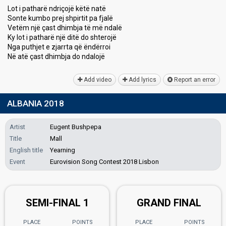
Lot i patharë ndriçojë këtë natë
Sonte kumbo prej shpirtit pa fjalë
Vetëm një çast dhimbja të më ndalë
Ky lot i patharë një ditë do shterojë
Nga puthjet e zjarrta që ëndërroi
Në atë çaѕt dhimbja do ndаlojë
Add video
Add lyrics
Report an error
ALBANIA 2018
Artist
Eugent Bushpepa
Title
Mall
English title
Yearning
Event
Eurovision Song Contest 2018 Lisbon
SEMI-FINAL 1
GRAND FINAL
PLACE
POINTS
PLACE
POINTS