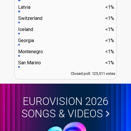
Latvia
<1%
Switzerland
<1%
Iceland
<1%
Georgia
<1%
Montenegro
<1%
San Marino
<1%
Closed poll: 125,511 votes
EUROVISION 2026
SONGS & VIDEOS