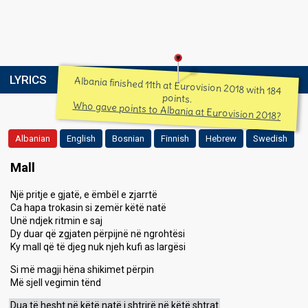
LYRICS
Albania finished 11th at Eurovision 2018 with 184
points.
Who gave points to Albania at Eurovision 2018?
Albanian
English
Bosnian
Finnish
Hebrew
Swedish
Mall
Një pritje e gjatë, e ëmbël e zjarrtë
Ca hapa trokasin si zemër këtë natë
Unë ndjek ritmin e saj
Dy duar që zgjaten përpijnë në ngrohtësi
Ky mall që të djeg nuk njeh kufi as largësi
Si më magji hëna shikimet përpin
Më sjell vegimin tënd
Dua të hesht në këtë natë i shtrirë në këtë shtrat