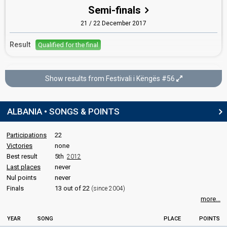
Albania 2014
: spokesperson, commentator
Semi-finals
Albania 2013
: spokesperson, commentator
21 / 22 December 2017
Albania 2012
: spokesperson, commentator
Result
COMMENTATOR
Qualified for the final
Andri Xhahu
(see Spokesperson)
Festivali i Këngës #56
Show results from Festivali i Këngës #56
JURY MEMBERS
Final
Ben Andoni
23 December 2017
ALBANIA • SONGS & POINTS
Bojken Lako
Place
Winner
Albania 2015
: jury member
Participations
22
Elton Deda
Victories
none
Kamela Islamaj
Best result
5th
2012
Last places
never
Albania 2022
: jury member
Nul points
never
Rosela Gjylbegu
Finals
13 out of 22
(since 2004)
Albania 2004:
The Image Of You
(backing)
more...
edit
YEAR
SONG
PLACE
POINTS