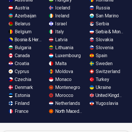
Austria
Iceland
Russia
Azerbaijan
Ireland
San Marino
Belarus
Israel
Serbia
Belgium
Italy
Serbia & Monteneg
Bosnia & Herzegovina
Latvia
Slovakia
Bulgaria
Lithuania
Slovenia
Canada
Luxembourg
Spain
Croatia
Malta
Sweden
Cyprus
Moldova
Switzerland
Czechia
Monaco
Turkey
Denmark
Montenegro
Ukraine
Estonia
Morocco
United Kingdom
Finland
Netherlands
Yugoslavia
France
North Macedonia