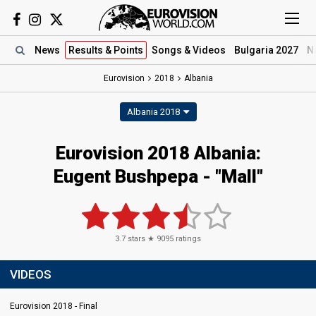
News
Results
& Points
Songs
& Videos
Bulgaria 2027
N
Eurovision
2018
Albania
Albania 2018
Eurovision 2018 Albania:
Eugent Bushpepa - "Mall"
3.7
stars ★
9095
ratings
VIDEOS
Eurovision 2018 - Final