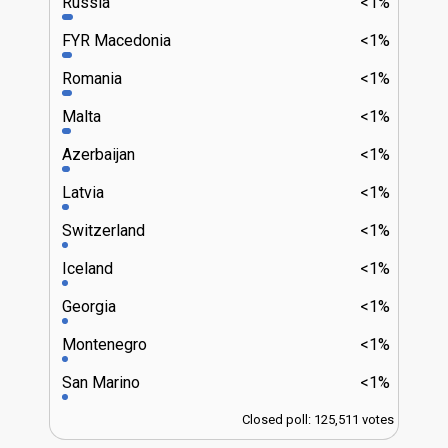
Russia
<1%
FYR Macedonia
<1%
Romania
<1%
Malta
<1%
Azerbaijan
<1%
Latvia
<1%
Switzerland
<1%
Iceland
<1%
Georgia
<1%
Montenegro
<1%
San Marino
<1%
Closed poll: 125,511 votes