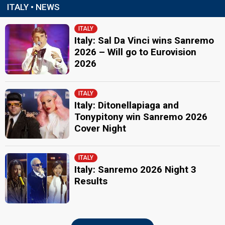
2
Experts
ITALY • NEWS
4
Press
ITALY
Percent
15.71%
Total
Italy: Sal Da Vinci wins Sanremo
23.71%
Public
2026 – Will go to Eurovision
Guest artist
Simone Cristicchi
2026
Sanremo 2018
ITALY
5th night
Italy: Ditonellapiaga and
Tonypitony win Sanremo 2026
10 February 2018
Cover Night
FIRST ROUND
Result
ITALY
Qualified for the superfinal
Italy: Sanremo 2026 Night 3
Place
1st
(out of 20)
Results
Ranking
1
Public
4
Experts
3
Press