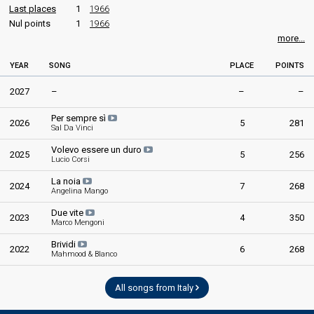
Last places
1
1966
3rd night
Nul points
1
1966
8 February 2018
more...
Place
1st
(out of 10)
YEAR
SONG
PLACE
POINTS
Ranking
1
Public
2027
–
–
–
2
Demoscopic
Per sempre sì
2026
5
281
3
Press
Sal Da Vinci
Percent
25.38%
Total
Volevo essere un duro
2025
5
256
Lucio Corsi
41.18%
Public
La noia
2024
7
268
Angelina Mango
Sanremo 2018
Due vite
2023
4
350
Marco Mengoni
4th night
Brividi
9 February 2018
2022
6
268
Mahmood & Blanco
Place
1st
(out of 20)
All songs from Italy
Ranking
1
Public