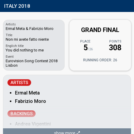
ITALY 2018
Artists
Ermal Meta & Fabrizio Moro
GRAND FINAL
Title
Non mi avete fatto niente
PLACE
POINTS
5
308
English title
/26
You did nothing to me
Event
RUNNING ORDER: 26
Eurovision Song Contest 2018
Lisbon
ARTISTS
Ermal Meta
Fabrizio Moro
BACKINGS
Andrea Vigentini
Roberto Maccaroni
show more