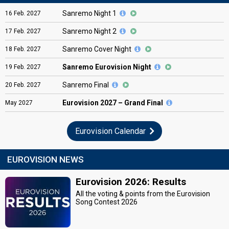
Sanremo Night 1
16
Feb.
2027
Sanremo Night 2
17
Feb.
2027
Sanremo Cover Night
18
Feb.
2027
Sanremo Eurovision Night
19
Feb.
2027
Sanremo Final
20
Feb.
2027
Eurovision
2027 – Grand Final
May
2027
Eurovision Calendar
EUROVISION NEWS
Eurovision 2026: Results
All the voting & points from the Eurovision
Song Contest 2026