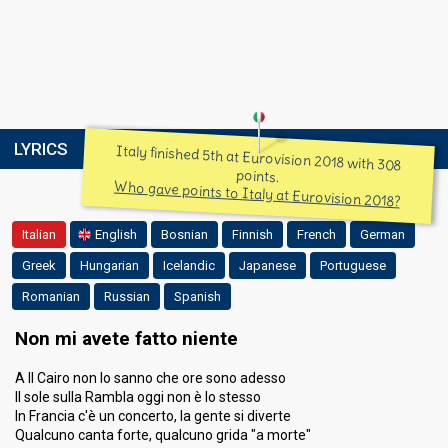
LYRICS
Italy finished 5th at Eurovision 2018 with 308
points.
Who gave points to Italy at Eurovision 2018?
Italian
English
Bosnian
Finnish
French
German
Greek
Hungarian
Icelandic
Japanese
Portuguese
Romanian
Russian
Spanish
Non mi avete fatto niente
A Il Cairo non lo sanno che ore sono adesso
Il sole sulla Rambla oggi non è lo stesso
In Francia c'è un concerto, la gente si diverte
Qualcuno canta forte, qualcuno grida "a morte"