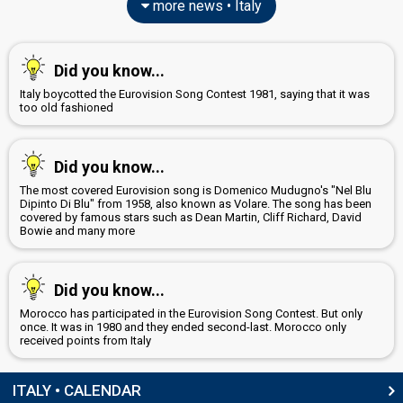
more news • Italy
Percent
16.56%
Total
24.58%
Public
Did you know...
SUPERFINAL
Italy boycotted the Eurovision Song Contest 1981, saying that it was
too old fashioned
Place
Winner
Ranking
1
Public
Did you know...
2
Press
The most covered Eurovision song is Domenico Mudugno's "Nel Blu
2
Dipinto Di Blu" from 1958, also known as Volare. The song has been
Experts
covered by famous stars such as Dean Martin, Cliff Richard, David
Bowie and many more
Percent
44.66%
Total
54.41%
Public
Did you know...
Morocco has participated in the Eurovision Song Contest. But only
once. It was in 1980 and they ended second-last. Morocco only
received points from Italy
ITALY • CALENDAR