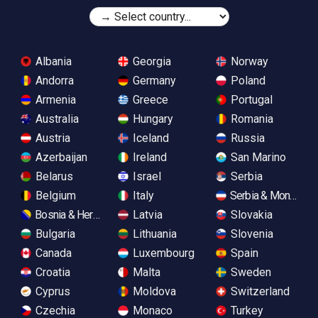
Albania
Georgia
Norway
Andorra
Germany
Poland
Armenia
Greece
Portugal
Australia
Hungary
Romania
Austria
Iceland
Russia
Azerbaijan
Ireland
San Marino
Belarus
Israel
Serbia
Belgium
Italy
Serbia & Monteneg
Bosnia & Herzegovina
Latvia
Slovakia
Bulgaria
Lithuania
Slovenia
Canada
Luxembourg
Spain
Croatia
Malta
Sweden
Cyprus
Moldova
Switzerland
Czechia
Monaco
Turkey