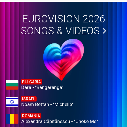
EUROVISION 2026
SONGS & VIDEOS
BULGARIA
Dara - "Bangaranga"
ISRAEL
Noam Bettan - "Michelle"
ROMANIA
Alexandra Căpitănescu - "Choke Me"