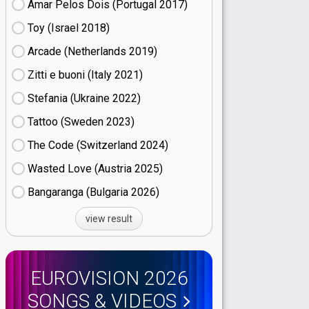
Amar Pelos Dois (Portugal
17)
Toy (Israel
18)
Arcade (Netherlands
19)
Zitti e buoni​ (Italy
21)
Stefania (Ukraine
22)
Tattoo (Sweden
23)
The Code (Switzerland
24)
Wasted Love (Austria
25)
Bangaranga (Bulgaria
26)
view result
EUROVISION 2026
SONGS & VIDEOS