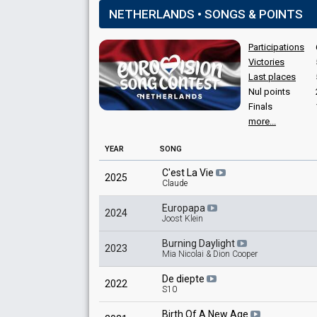
NETHERLANDS • SONGS & POINTS
SPOKESPERSON
Participations
Ger Lugtenburg
Victories
Last places
COMMENTATOR
Nul points
Finals
Willem Duys
more...
Netherlands 1983
: commentator
Netherlands 1979
: commentator
YEAR
SONG
Netherlands 1978
: commentator
Netherlands 1976
: commentator
C'est La Vie
2025
Claude
Netherlands 1975
: commentator
Netherlands 1974
: commentator
Europapa
Netherlands 1968
: spokesperson
2024
Joost Klein
Netherlands 1963
: commentator
Belgium 1962
: commentator
Burning Daylight
2023
Mia Nicolai & Dion Cooper
De diepte
2022
S10
Birth Of A New Age