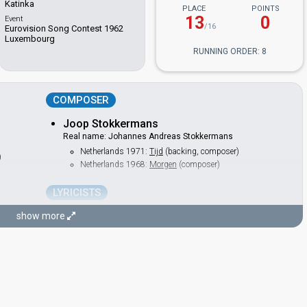
Katinka
PLACE
POINTS
13
0
Event
/16
Eurovision Song Contest 1962
Luxembourg
RUNNING ORDER: 8
COMPOSER
Joop Stokkermans
Real name: Johannes Andreas Stokkermans
Netherlands 1971:
Tijd
(backing, composer)
)
Netherlands 1968:
Morgen
(composer)
LYRICISTS
Lodewijk Post
show more
Also known as: Gerrit den Braber
Netherlands 1985: commentator
as Gerrit den Braber
Netherlands 1974:
I See a Star
(lyricist)
as Gerrit den Braber
Netherlands 1971:
Tijd
(lyricist)
as Gerrit den Braber
Netherlands 1967:
Ring-dinge
(lyricist)
as Gerrit den Braber
Netherlands 1966:
Fernando en Philippo
(lyricist)
as Gerrit