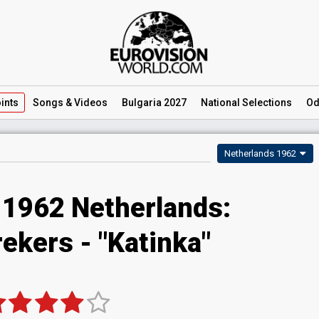
ints
Songs
& Videos
Bulgaria 2027
National
Selections
Od
Netherlands 1962
 1962 Netherlands:
ekers - "Katinka"