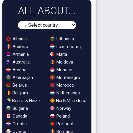
ALL ABOUT...
Albania
Lithuania
Andorra
Luxembourg
Armenia
Malta
Australia
Moldova
Austria
Monaco
Azerbaijan
Montenegro
Belarus
Morocco
Belgium
Netherlands
Bosnia & Herzegovina
North Macedonia
Bulgaria
Norway
Canada
Poland
Croatia
Portugal
Cyprus
Romania