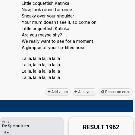
Little coquettish Katinka
Now, look round for once
Sneaky over your shoulder
Your mum doesn't see it, so come on
Little coquettish Katinka
Are you maybe shy?
We really want to see for a moment
A glimpse of your tip-tilted noѕe
La la, la la la, la la la
La la, la la la, la la la
La la, la la la, la la la
La la, la la la, la la lа
Add video
Add lyrics
Report an error
Artist
De Spelbrekers
RESULT 1962
Title