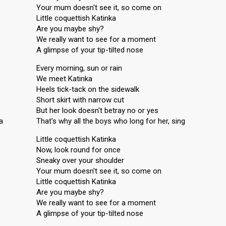
Your mum doesn't see it, so come on
Little coquettish Katinka
Are you maybe shy?
We really want to see for a moment
A glimpse of your tip-tilted nose
Every morning, sun or rain
We meet Katinka
Heels tick-tack on the sidewalk
Short skirt with narrow cut
But her look doesn't betray no or yes
a
That's why all the boys who long for her, sing
Little coquettish Katinka
Now, look round for once
Sneaky over your shoulder
Your mum doesn't see it, so come on
Little coquettish Katinka
Are you maybe shy?
We really want to see for a moment
A glimpse of your tip-tilted nose