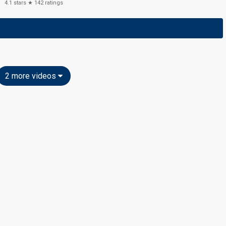
4.1
stars ★
142
ratings
2 more videos