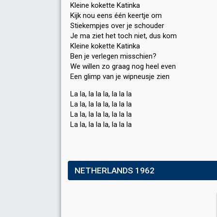
Kleine kokette Katinka
Kijk nou eens één keertje om
Stiekempjes over je schouder
Je ma ziet het toch niet, dus kom
Kleine kokette Katinka
Ben je verlegen misschien?
We willen zo graag nog heel even
Een glimp van je wipneuѕje zien
La la, la la la, la la la
La la, la la la, la la la
La la, la la la, la la la
La la, la la la, la la lа
NETHERLANDS 1962