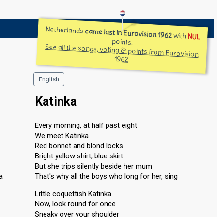
Netherlands
came last in Eurovision 1962
with
NUL
points.
See all the songs, voting & points from Eurovision
1962
English
Katinka
Every morning, at half past eight
We meet Katinka
Red bonnet and blond locks
Bright yellow shirt, blue skirt
But she trips silently beside her mum
a
That's why all the boys who long for her, sing
Little coquettish Katinka
Now, look round for once
Sneaky over your shoulder