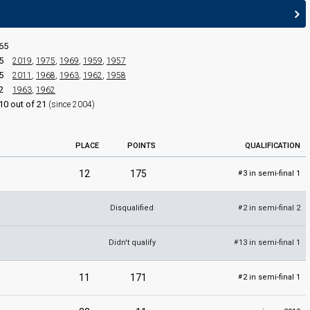
Netherlands 1957:
Net als toen
(conductor)
65
5
2019
,
1975
,
1969
,
1959
,
1957
5
2011
,
1968
,
1963
,
1962
,
1958
2
1963
,
1962
10 out of 21
(since 2004)
PLACE
POINTS
QUALIFICATION
12
175
3 in semi-final 1
#
Disqualified
2 in semi-final 2
#
Didn't qualify
13 in semi-final 1
#
edit
11
171
2 in semi-final 1
#