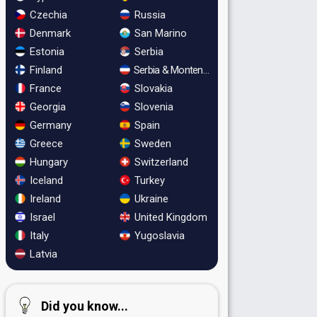
Czechia
Russia
Denmark
San Marino
Estonia
Serbia
Finland
Serbia & Montenegro
France
Slovakia
Georgia
Slovenia
Germany
Spain
Greece
Sweden
Hungary
Switzerland
Iceland
Turkey
Ireland
Ukraine
Israel
United Kingdom
Italy
Yugoslavia
Latvia
Did you know...