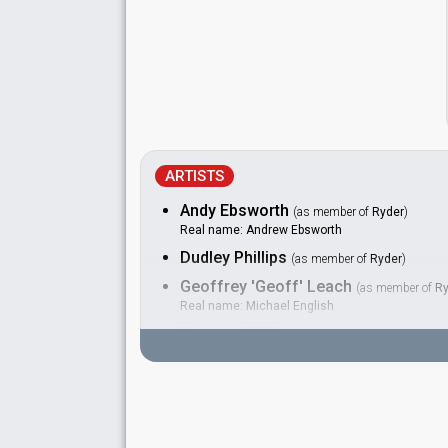
ARTISTS
Andy Ebsworth
(as member of
Ryder
)
Real name: Andrew Ebsworth
Dudley Phillips
(as member of
Ryder
)
Geoffrey 'Geoff' Leach
(as member of
Ry
Real name: Michael English
Maynard Williams
(as member of
Ryder
)
Real name: Martin Williams
Paul Robertson
(as member of
Ryder
)
Rob Terry
(as member of
Ryder
)
Real name: Robert Terry