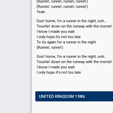
(Runnin', runnin', runnin', runnin')
(Runnin', runnin', runnin', runnin')
Yeah…
Goin' home, I'm a runner in the night, ooh…
Touchin' down on the runway with the mornin' f
I know I made you wait
I only hope it's not too late
To try again for a runner in the night
(Runnin', runnin')
Goin' home, I'm a runner in the night, ooh…
Touchin' down on the runway with the mornin' f
I know I made you wait
I only hope it'ѕ not too lаte
UNITED KINGDOM 1986