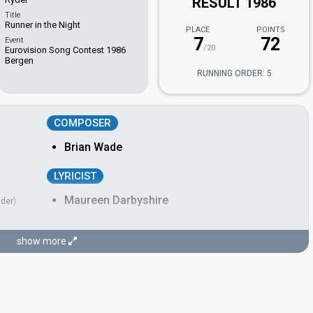
RESULT 1986
Title
Runner in the Night
PLACE
POINTS
7
72
Event
/20
Eurovision Song Contest 1986
Bergen
RUNNING ORDER: 5
COMPOSER
Brian Wade
LYRICIST
Maureen Darbyshire
der
)
show more