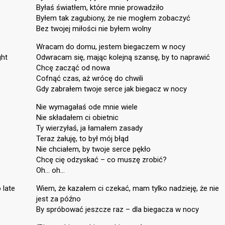
Byłaś światłem, które mnie prowadziło
Byłem tak zagubiony, że nie mogłem zobaczyć
Bez twojej miłości nie byłem wolny
Wracam do domu, jestem biegaczem w nocy
ght
Odwracam się, mając kolejną szansę, by to naprawić
Chcę zacząć od nowa
Cofnąć czas, aż wrócę do chwili
Gdy zabrałem twoje serce jak biegacz w nocy
Nie wymagałaś ode mnie wiele
Nie składałem ci obietnic
Ty wierzyłaś, ja łamałem zasady
Teraz żałuję, to był mój błąd
Nie chciałem, by twoje serce pękło
Chcę cię odzyskać – co muszę zrobić?
Oh… oh…
 late
Wiem, że kazałem ci czekać, mam tylko nadzieję, że nie
jest za późno
By spróbować jeszcze raz – dla biegacza w nocy