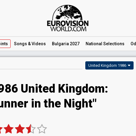
ints
Songs
& Videos
Bulgaria 2027
National
Selections
Od
United Kingdom 1986
1986 United Kingdom:
unner in the Night"