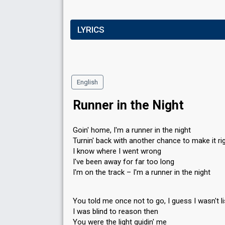
LYRICS
English
Runner in the Night
Goin' home, I'm a runner in the night
Turnin' back with another chance to make it ri
I know where I went wrong
I've been away for far too long
I'm on the track – I'm a runner in the night
You told me once not to go, I guess I wasn't l
I was blind to reason then
You were the light guidin' me