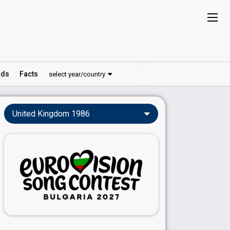
ds
Facts
select year/country
United Kingdom 1986