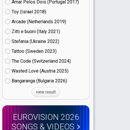
Amar Pelos Dois (Portugal
17)
Toy (Israel
18)
Arcade (Netherlands
19)
Zitti e buoni​ (Italy
21)
Stefania (Ukraine
22)
Tattoo (Sweden
23)
The Code (Switzerland
24)
Wasted Love (Austria
25)
Bangaranga (Bulgaria
26)
view result
EUROVISION 2026
SONGS & VIDEOS