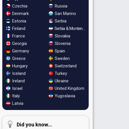
Czechia
Russia
Denmark
San Marino
Estonia
Serbia
Finland
Serbia & Montenegro
France
Slovakia
Georgia
Slovenia
Germany
Spain
Greece
Sweden
Hungary
Switzerland
Iceland
Turkey
Ireland
Ukraine
Israel
United Kingdom
Italy
Yugoslavia
Latvia
Did you know...