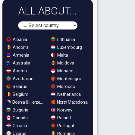
ALL ABOUT...
Albania
Lithuania
Andorra
Luxembourg
Armenia
Malta
Australia
Moldova
Austria
Monaco
Azerbaijan
Montenegro
Belarus
Morocco
Belgium
Netherlands
Bosnia & Herzegovina
North Macedonia
Bulgaria
Norway
Canada
Poland
Croatia
Portugal
Cyprus
Romania