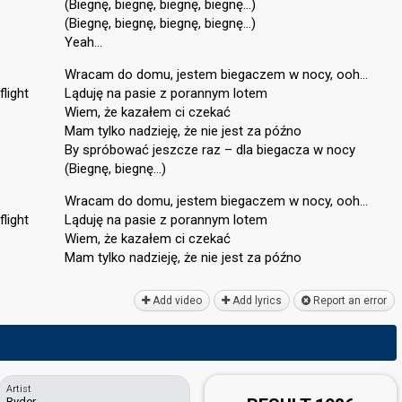
(Biegnę, biegnę, biegnę, biegnę…)
(Biegnę, biegnę, biegnę, biegnę…)
Yeah…
Wracam do domu, jestem biegaczem w nocy, ooh…
light
Ląduję na pasie z porannym lotem
Wiem, że kazałem ci czekać
Mam tylko nadzieję, że nie jest za późno
By spróbować jeszcze raz – dla biegacza w nocy
(Biegnę, biegnę…)
Wracam do domu, jestem biegaczem w nocy, ooh…
light
Ląduję na pasie z porannym lotem
Wiem, że kazałem ci czekać
Mam tylko nadzieję, że nie jeѕt zа późno
Add video
Add lyrics
Report an error
Artist
Ryder