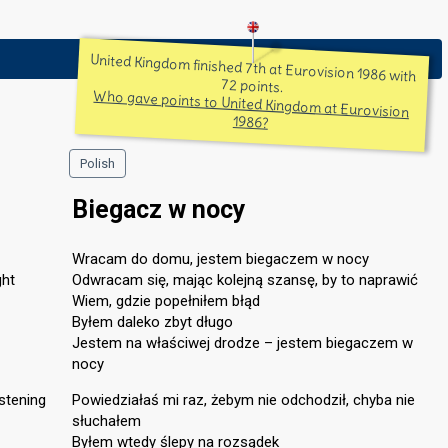
United Kingdom finished 7th at Eurovision 1986 with
72 points.
Who gave points to United Kingdom at Eurovision
1986?
Polish
Biegacz w nocy
Wracam do domu, jestem biegaczem w nocy
ght
Odwracam się, mając kolejną szansę, by to naprawić
Wiem, gdzie popełniłem błąd
Byłem daleko zbyt długo
Jestem na właściwej drodze – jestem biegaczem w
nocy
istening
Powiedziałaś mi raz, żebym nie odchodził, chyba nie
słuchałem
Byłem wtedy ślepy na rozsądek