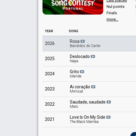
Last places
Place
Winner
Portugal 1978
: commentator
Nul points
Portugal 1976
: commentator
Points
280
Finals
more...
YEAR
SONG
Rosa
2026
Bandidos do Cante
Deslocado
2025
Napa
Grito
2024
Iolanda
Ai coração
2023
Mimicat
Saudade, saudade
2022
Maro
Love Is On My Side
2021
The Black Mamba