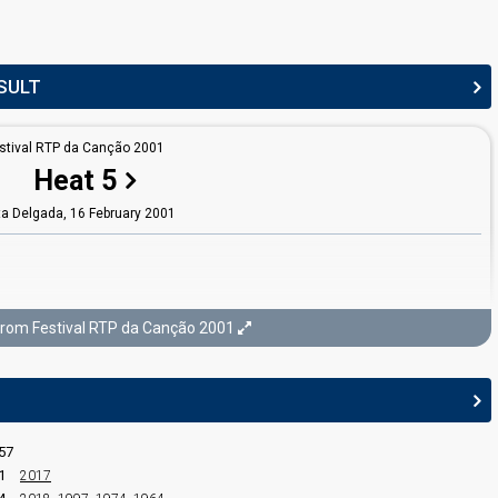
SULT
drade
drade
stival RTP da Canção 2001
drade
Heat 5
ta Delgada,
16 February 2001
from Festival RTP da Canção 2001
stival RTP da Canção 2001
Final
57
 Maria da Feira,
7 March 2001
1
2017