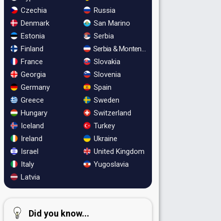
Czechia
Russia
Denmark
San Marino
Estonia
Serbia
Finland
Serbia & Montenegro
France
Slovakia
Georgia
Slovenia
Germany
Spain
Greece
Sweden
Hungary
Switzerland
Iceland
Turkey
Ireland
Ukraine
Israel
United Kingdom
Italy
Yugoslavia
Latvia
Did you know...