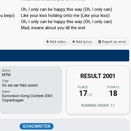
Oh, I only can be happy this way (Oh, I only can)
u beijo)
Like your kiss holding onto me (Like your kiss)
Oh, I only can be happy this way (Oh, I only can)
Mad, inѕane аbout you till the end
Add video
Add lyrics
Report an error
Artist
MTM
RESULT 2001
Title
Só sei ser feliz assim
PLACE
POINTS
17
18
Event
/23
Eurovision Song Contest 2001
Copenhagen
RUNNING ORDER: 11
SONGWRITER