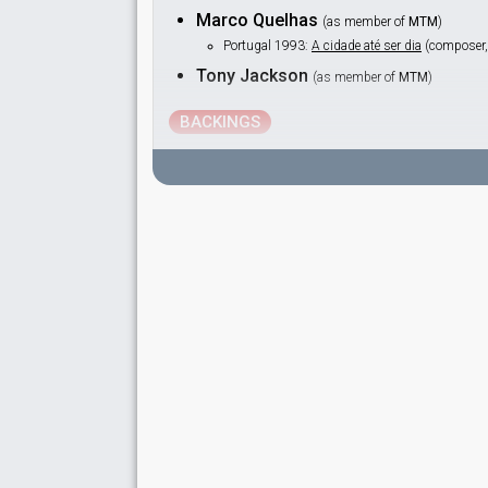
Marco Quelhas
(as member of
MTM
)
Portugal 1993:
A cidade até ser dia
(composer, 
Tony Jackson
(as member of
MTM
)
BACKINGS
Fernanda Lopes
Portugal 1999:
Como tudo começou
(backing)
Portugal 1996:
O meu coração não tem cor
(ba
Portugal 1993:
A cidade até ser dia
(backing)
Portugal 1990:
Há sempre alguém
(backing)
Portugal 1987:
Neste barco à vela
(backing)
Filipa Lourenço
Portugal 1999:
Como tudo começou
(backing)
Rui Filipe Reis
Portugal 2003:
Deixa-me sonhar
(backing)
SPOKESPERSON
Margarida Mercês de Mello