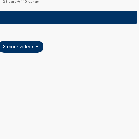
2.8
stars ★
110
ratings
3 more videos