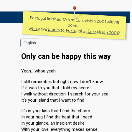
Portugal finished 17th at Eurovision 2001 with 18
points.
Who gave points to Portugal at Eurovision 2001?
English
Only can be happy this way
Yeah... whoa yeah...
I still remember, but right now I don't know
If it was to you that I told my secret
I walk without direction, I search for your sea
It's your island that I want to find
It's in your kiss that I find the charm
In your hug I find the heat that I need
In your glance, an insolent desire
With your love, everything makes sense