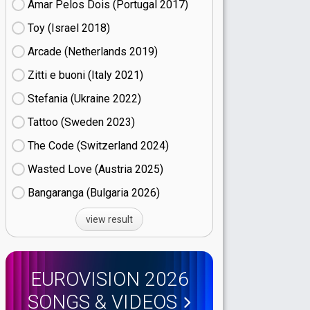
Amar Pelos Dois (Portugal
17)
Toy (Israel
18)
Arcade (Netherlands
19)
Zitti e buoni​ (Italy
21)
Stefania (Ukraine
22)
Tattoo (Sweden
23)
The Code (Switzerland
24)
Wasted Love (Austria
25)
Bangaranga (Bulgaria
26)
view result
EUROVISION 2026
SONGS & VIDEOS