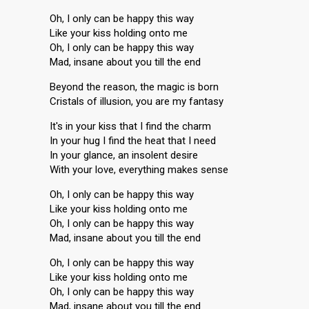
Oh, I only can be happy this way
Like your kiss holding onto me
Oh, I only can be happy this way
Mad, insane about you till the end
Beyond the reason, the magic is born
Cristals of illusion, you are my fantasy
It's in your kiss that I find the charm
In your hug I find the heat that I need
In your glance, an insolent desire
With your love, everything makes sense
Oh, I only can be happy this way
Like your kiss holding onto me
Oh, I only can be happy this way
Mad, insane about you till the end
Oh, I only can be happy this way
Like your kiss holding onto me
Oh, I only can be happy this way
Mad, insane about you till the end