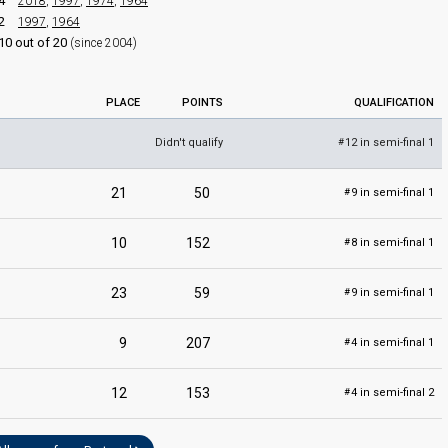
4
2018
,
1997
,
1974
,
1964
2
1997
,
1964
10 out of 20
(since 2004)
edit
PLACE
POINTS
QUALIFICATION
Didn't qualify
12 in semi-final 1
#
21
50
9 in semi-final 1
#
10
152
8 in semi-final 1
#
23
59
9 in semi-final 1
#
9
207
4 in semi-final 1
#
12
153
4 in semi-final 2
#