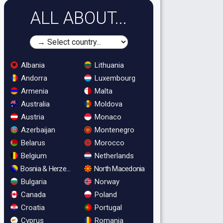
ALL ABOUT...
Albania
Lithuania
Andorra
Luxembourg
Armenia
Malta
Australia
Moldova
Austria
Monaco
Azerbaijan
Montenegro
Belarus
Morocco
Belgium
Netherlands
Bosnia & Herzegovina
North Macedonia
Bulgaria
Norway
Canada
Poland
Croatia
Portugal
Cyprus
Romania