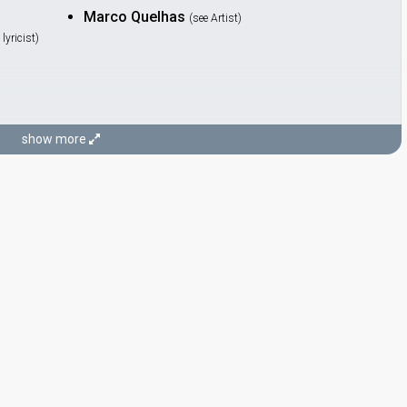
Marco Quelhas
(see Artist)
lyricist)
show more
cking)