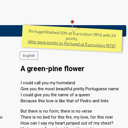
Portugal finished 12th at Eurovision 1976 with 24
points.
Who gave points to Portugal at Eurovision 1976?
English
A green-pine flower
I could call you my homeland
Give you the most beautiful pretty Portuguese name
I could give you the name of a queen
Because this love is like that of Pedro and Inês
But there is no form, there is no verse
io
There is no bed for this fire, my love, for this river
How can I say my heart jumped out of my chest?