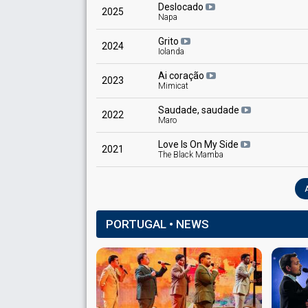
Deslocado
2025
Napa
Grito
2024
Iolanda
Ai coração
2023
Mimicat
Saudade, saudade
2022
Maro
Love Is On My Side
2021
The Black Mamba
PORTUGAL • NEWS