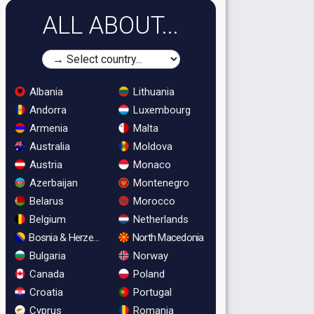
ALL ABOUT...
Albania
Lithuania
Andorra
Luxembourg
Armenia
Malta
Australia
Moldova
Austria
Monaco
Azerbaijan
Montenegro
Belarus
Morocco
Belgium
Netherlands
Bosnia & Herzegovina
North Macedonia
Bulgaria
Norway
Canada
Poland
Croatia
Portugal
Cyprus
Romania