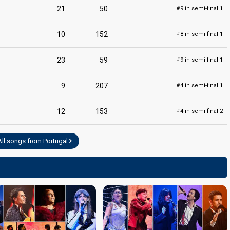
21
50
9 in semi-final 1
#
10
152
8 in semi-final 1
#
23
59
9 in semi-final 1
#
9
207
4 in semi-final 1
#
12
153
4 in semi-final 2
#
All songs from Portugal