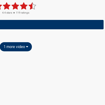
4.4
stars ★
119
ratings
1 more video