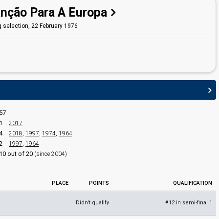
nção Para A Europa
 selection,
22 February 1976
57
1
2017
4
2018
,
1997
,
1974
,
1964
2
1997
,
1964
10 out of 20
(since 2004)
edit
PLACE
POINTS
QUALIFICATION
Didn't qualify
12 in semi-final 1
#