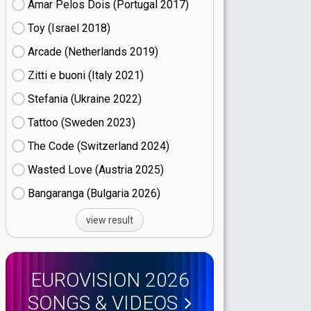
Amar Pelos Dois (Portugal
17)
Toy (Israel
18)
Arcade (Netherlands
19)
Zitti e buoni​ (Italy
21)
Stefania (Ukraine
22)
Tattoo (Sweden
23)
The Code (Switzerland
24)
Wasted Love (Austria
25)
Bangaranga (Bulgaria
26)
view result
EUROVISION 2026
SONGS & VIDEOS