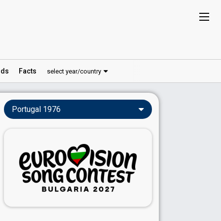
ds
Facts
select year/country
Portugal 1976