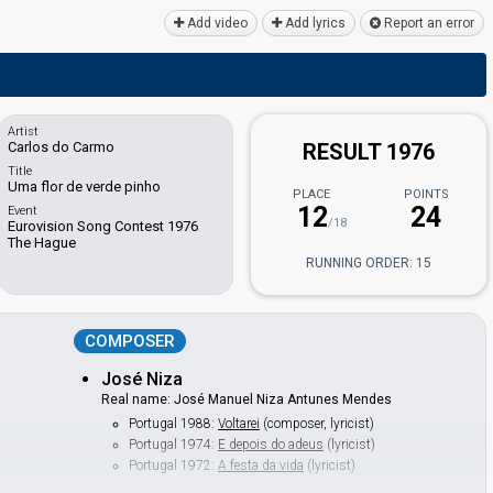
Add video
Add lyrics
Report an error
Artist
Carlos do Carmo
RESULT 1976
Title
Uma flor de verde pinho
PLACE
POINTS
12
24
Event
/18
Eurovision Song Contest 1976
The Hague
RUNNING ORDER: 15
COMPOSER
José Niza
Real name: José Manuel Niza Antunes Mendes
Portugal 1988:
Voltarei
(composer, lyricist)
Portugal 1974:
E depois do adeus
(lyricist)
Portugal 1972:
A festa da vida
(lyricist)