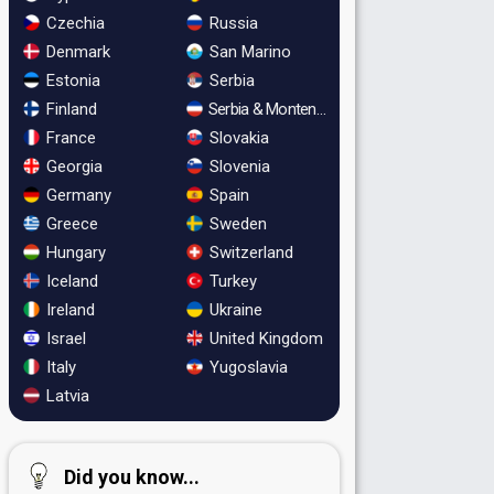
Czechia
Russia
Denmark
San Marino
Estonia
Serbia
Finland
Serbia & Montenegro
France
Slovakia
Georgia
Slovenia
Germany
Spain
Greece
Sweden
Hungary
Switzerland
Iceland
Turkey
Ireland
Ukraine
Israel
United Kingdom
Italy
Yugoslavia
Latvia
Did you know...