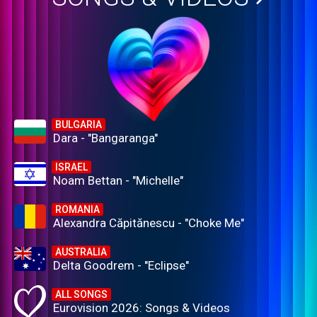
BULGARIA
Dara - "Bangaranga"
ISRAEL
Noam Bettan - "Michelle"
ROMANIA
Alexandra Căpitănescu - "Choke Me"
AUSTRALIA
Delta Goodrem - "Eclipse"
ALL SONGS
Eurovision 2026: Songs & Videos