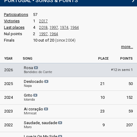
PORTUGAL • SONGS & POINTS
Portugal 2004
: commentator
Portugal 2002: commentator
Portugal 2001
: commentator
Participations
57
Portugal 2000: commentator
Victories
1
2017
Portugal 1994
: commentator
Last places
4
2018
,
1997
,
1974
,
1964
Portugal 1992
: commentator
Nul points
2
1997
,
1964
Portugal 1984
: spokesperson
Finals
10 out of 20
(since 2004)
Portugal 1983
: commentator
Portugal 1981
: commentator
more...
Portugal 1978
: commentator
Portugal 1976
: commentator
YEAR
SONG
PLACE
POINTS
Rosa
edit
2026
12 in semi 1
#
Bandidos do Cante
Deslocado
2025
21
50
Napa
Grito
2024
10
152
Iolanda
Ai coração
2023
23
59
Mimicat
Saudade, saudade
2022
9
207
Maro
Love Is On My Side