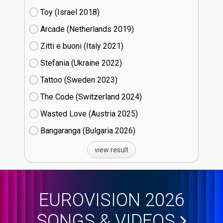
Toy (Israel
18)
Arcade (Netherlands
19)
Zitti e buoni​ (Italy
21)
Stefania (Ukraine
22)
Tattoo (Sweden
23)
The Code (Switzerland
24)
Wasted Love (Austria
25)
Bangaranga (Bulgaria
26)
view result
EUROVISION 2026
SONGS & VIDEOS