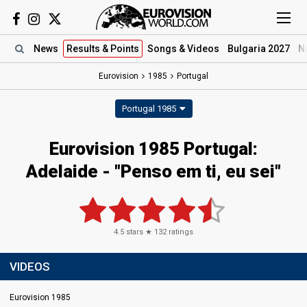
News
Results
& Points
Songs
& Videos
Bulgaria 2027
N
Eurovision
1985
Portugal
Portugal 1985
Eurovision 1985 Portugal:
Adelaide - "Penso em ti, eu sei"
4.5
stars ★
132
ratings
VIDEOS
Eurovision 1985