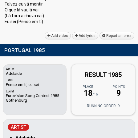
Talvez eu vá mentir
O que lá vai, lá vai
(Lá fora a chuva cаi)
Eu sei (Penѕo em ti)
Add video
Add lyrics
Report an error
PORTUGAL 1985
Artist
Adelaide
RESULT 1985
Title
Penso em ti, eu sei
PLACE
POINTS
18
9
Event
/19
Eurovision Song Contest 1985
Gothenburg
RUNNING ORDER: 9
ARTIST
Adelaide