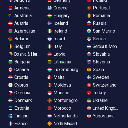
Andorra
Germany
Poland
Armenia
Greece
Portugal
Australia
Hungary
Romania
Austria
Iceland
Russia
Azerbaijan
Ireland
San Marino
Belarus
Israel
Serbia
Belgium
Italy
Serbia & Monteneg
Bosnia & Herzegovina
Latvia
Slovakia
Bulgaria
Lithuania
Slovenia
Canada
Luxembourg
Spain
Croatia
Malta
Sweden
Cyprus
Moldova
Switzerland
Czechia
Monaco
Turkey
Denmark
Montenegro
Ukraine
Estonia
Morocco
United Kingdom
Finland
Netherlands
Yugoslavia
France
North Macedonia