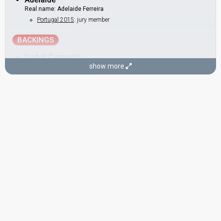
Real name: Adelaide Ferreira
Portugal 2015
: jury member
BACKINGS
Isabel Campelo
show more
Luís Fernando
COMPOSER
Tozé Brito
Real name: António José Correia de Brito
Portugal 2017
: jury member
Portugal 1982:
Bem bom
(composer, lyricist)
Portugal 1978:
Dai-li-dou
(
artist
)
LYRICISTS
Adelaide
(see Artist)
Luís Fernando
CONDUCTOR