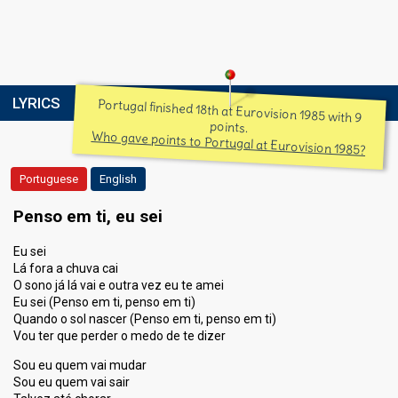
LYRICS
Portugal finished 18th at Eurovision 1985 with 9
points.
Who gave points to Portugal at Eurovision 1985?
Portuguese
English
Penso em ti, eu sei
Eu sei
Lá fora a chuva cai
O sono já lá vai e outra vez eu te amei
Eu sei (Penso em ti, penso em ti)
Quando o sol nascer (Penso em ti, penso em ti)
Vou ter que perder o medo de te dizer
Sou eu quem vai mudar
Sou eu quem vai sair