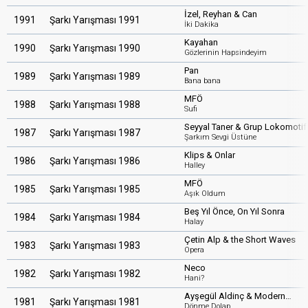
İzel, Reyhan & Can
1991
Şarkı Yarışması 1991
İki Dakika
Kayahan
1990
Şarkı Yarışması 1990
Gözlerinin Hapsindeyim
Pan
1989
Şarkı Yarışması 1989
Bana bana
MFÖ
1988
Şarkı Yarışması 1988
Sufi
Seyyal Taner & Grup Lokomotif
1987
Şarkı Yarışması 1987
Şarkım Sevgi Üstüne
Klips & Onlar
1986
Şarkı Yarışması 1986
Halley
MFÖ
1985
Şarkı Yarışması 1985
Aşık Oldum
Beş Yıl Önce, On Yıl Sonra
1984
Şarkı Yarışması 1984
Halay
Çetin Alp & the Short Waves
1983
Şarkı Yarışması 1983
Opera
Neco
1982
Şarkı Yarışması 1982
Hani?
Ayşegül Aldinç & Modern…
1981
Şarkı Yarışması 1981
Dönme Dolap