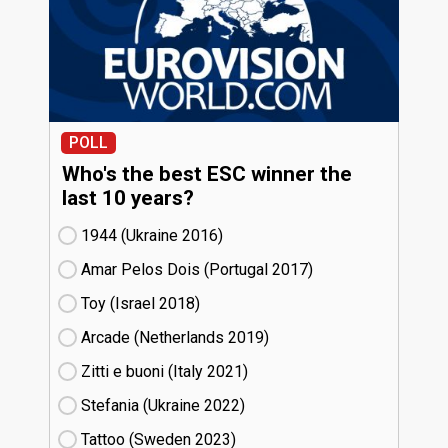
POLL
Who's the best ESC winner the
last 10 years?
1944 (Ukraine
16)
Amar Pelos Dois (Portugal
17)
Toy (Israel
18)
Arcade (Netherlands
19)
Zitti e buoni​ (Italy
21)
Stefania (Ukraine
22)
Tattoo (Sweden
23)