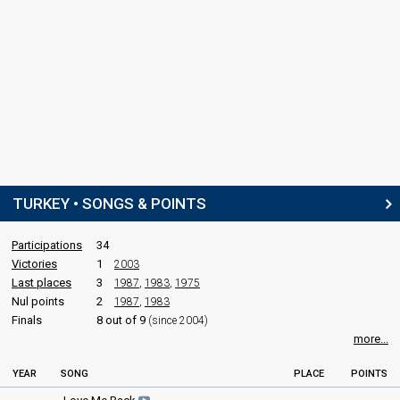
TURKEY • SONGS & POINTS
Participations
34
Victories
1
2003
Last places
3
1987
,
1983
,
1975
Nul points
2
1987
,
1983
Finals
8 out of 9
(since 2004)
more...
YEAR
SONG
PLACE
POINTS