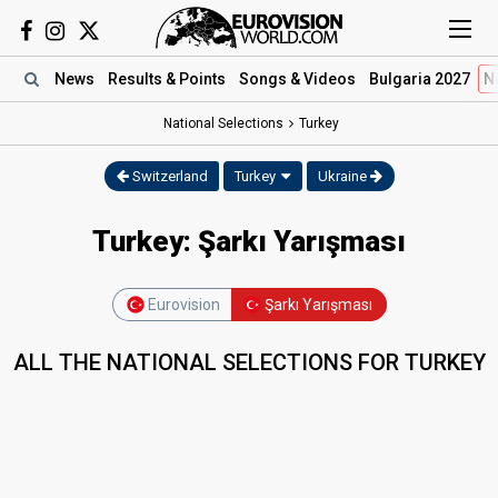
News
Results
& Points
Songs
& Videos
Bulgaria 2027
N
National Selections
Turkey
Switzerland
Turkey
Ukraine
Turkey: Şarkı Yarışması
Eurovision
Şarkı Yarışması
ALL THE NATIONAL SELECTIONS FOR TURKEY