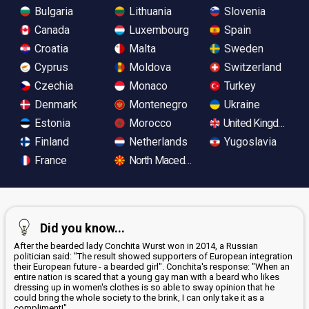
Bulgaria
Lithuania
Slovenia
Canada
Luxembourg
Spain
Croatia
Malta
Sweden
Cyprus
Moldova
Switzerland
Czechia
Monaco
Turkey
Denmark
Montenegro
Ukraine
Estonia
Morocco
United Kingdom
Finland
Netherlands
Yugoslavia
France
North Macedonia
Did you know...
After the bearded lady Conchita Wurst won in 2014, a Russian
politician said: "The result showed supporters of European integration
their European future - a bearded girl". Conchita's response: "When an
entire nation is scared that a young gay man with a beard who likes
dressing up in women's clothes is so able to sway opinion that he
could bring the whole society to the brink, I can only take it as a
compliment!"