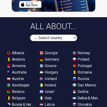
ALL ABOUT...
Albania
Georgia
Norway
Andorra
Germany
Poland
Armenia
Greece
Portugal
Australia
Hungary
Romania
Austria
Iceland
Russia
Azerbaijan
Ireland
San Marino
Belarus
Israel
Serbia
Belgium
Italy
Serbia & Monteneg
Bosnia & Herzegovina
Latvia
Slovakia