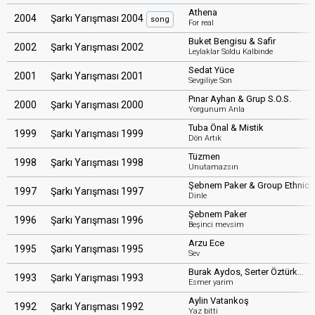
Athena
2004
Şarkı Yarışması 2004
song
For real
Buket Bengisu & Safir
2002
Şarkı Yarışması 2002
Leylaklar Soldu Kalbinde
Sedat Yüce
2001
Şarkı Yarışması 2001
Sevgiliye Son
Pınar Ayhan & Grup S.O.S.
2000
Şarkı Yarışması 2000
Yorgunum Anla
Tuba Önal & Mistik
1999
Şarkı Yarışması 1999
Dön Artık
Tüzmen
1998
Şarkı Yarışması 1998
Unutamazsın
Şebnem Paker & Group Ethnic
1997
Şarkı Yarışması 1997
Dinle
Şebnem Paker
1996
Şarkı Yarışması 1996
Beşinci mevsim
Arzu Ece
1995
Şarkı Yarışması 1995
Sev
Burak Aydos, Serter Öztürk…
1993
Şarkı Yarışması 1993
Esmer yarim
Aylin Vatankoş
1992
Şarkı Yarışması 1992
Yaz bitti