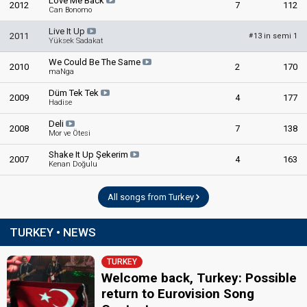
Love Me Back
2012
7
112
Can Bonomo
Live It Up
2011
13 in semi 1
#
Yüksek Sadakat
We Could Be The Same
2010
2
170
maNga
Düm Tek Tek
2009
4
177
Hadise
Deli
2008
7
138
Mor ve Ötesi
Shake It Up Şekerim
2007
4
163
Kenan Doğulu
All songs from Turkey
TURKEY • NEWS
TURKEY
Welcome back, Turkey: Possible
return to Eurovision Song