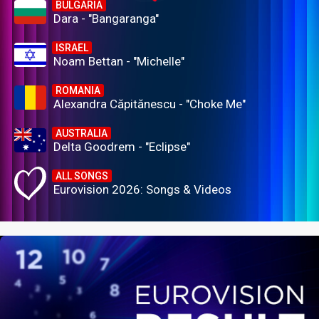
BULGARIA
Dara - "Bangaranga"
ISRAEL
Noam Bettan - "Michelle"
ROMANIA
Alexandra Căpitănescu - "Choke Me"
AUSTRALIA
Delta Goodrem - "Eclipse"
ALL SONGS
Eurovision 2026: Songs & Videos