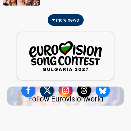
more news
Follow Eurovisionworld