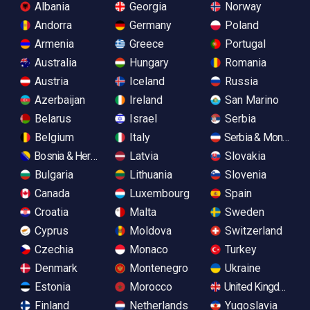
Albania
Georgia
Norway
Andorra
Germany
Poland
Armenia
Greece
Portugal
Australia
Hungary
Romania
Austria
Iceland
Russia
Azerbaijan
Ireland
San Marino
Belarus
Israel
Serbia
Belgium
Italy
Serbia & Monteneg
Bosnia & Herzegovina
Latvia
Slovakia
Bulgaria
Lithuania
Slovenia
Canada
Luxembourg
Spain
Croatia
Malta
Sweden
Cyprus
Moldova
Switzerland
Czechia
Monaco
Turkey
Denmark
Montenegro
Ukraine
Estonia
Morocco
United Kingdom
Finland
Netherlands
Yugoslavia