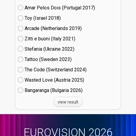
Amar Pelos Dois (Portugal
17)
Toy (Israel
18)
Arcade (Netherlands
19)
Zitti e buoni​ (Italy
21)
Stefania (Ukraine
22)
Tattoo (Sweden
23)
The Code (Switzerland
24)
Wasted Love (Austria
25)
Bangaranga (Bulgaria
26)
view result
EUROVISION 2026