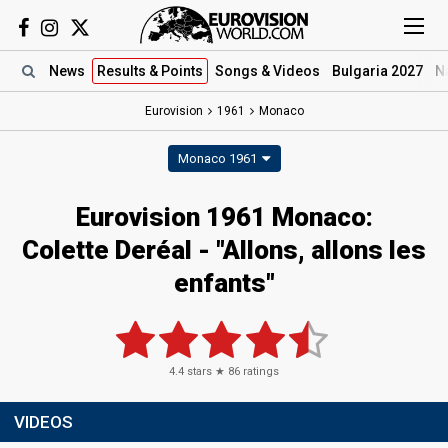
News
Results
& Points
Songs
& Videos
Bulgaria 2027
N
Eurovision
1961
Monaco
Monaco 1961
Eurovision 1961 Monaco:
Colette Deréal - "Allons, allons les
enfants"
4.4
stars ★
86
ratings
VIDEOS