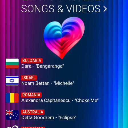
SONGS & VIDEOS
BULGARIA
Dara - "Bangaranga"
ISRAEL
Noam Bettan - "Michelle"
ROMANIA
Alexandra Căpitănescu - "Choke Me"
AUSTRALIA
Delta Goodrem - "Eclipse"