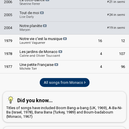
2006
21 in semi
#
Séverine Ferrer
edit
Tout de moi
2005
24 in semi
#
Lise Darly
Notre planète
2004
19 in semi
#
Maryon
Notre vie c'est la musique
1979
16
12
Laurent Vaguener
Les jardins de Monaco
1978
4
107
Caline and Olivier Toussaint
Une petite Française
1977
4
96
Michèle Torr
All songs from Monaco
Did you know...
Titles of songs have included Boom Bang-a-bang (UK, 1969), A-Ba-Ni-
Ba (Israel, 1978), Bana Bana (Turkey, 1989) and Boum-badaboum
(Monaco, 1967)