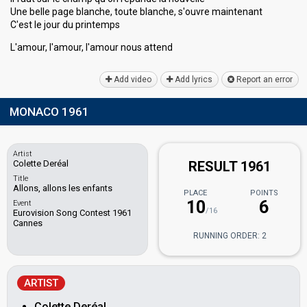
Une belle page blanche, toute blanche, s'ouvre maintenant
C'est le jour du printemps
L'amour, l'amour, l'amour nouѕ аttend
Add video
Add lyrics
Report an error
MONACO 1961
Artist
Colette Deréal
RESULT 1961
Title
Allons, allons les enfants
PLACE
POINTS
10
6
Event
/16
Eurovision Song Contest 1961
Cannes
RUNNING ORDER: 2
ARTIST
Colette Deréal