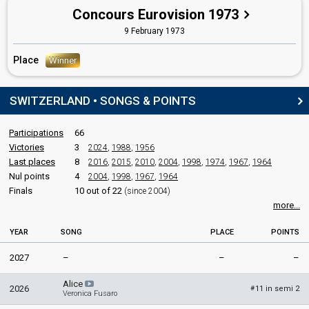
Concours Eurovision 1973
COMPOSER
9 February 1973
Patrick Juvet
Place
Winner
LYRICIST
SWITZERLAND • SONGS & POINTS
Pierre Delanoë
Real name: Pierre Leroyer
Luxembourg 1980:
Papa Pingouin
(lyricist)
Participations
66
France 1975:
Et bonjour à toi l'artiste
(composer, lyricist)
Victories
3
2024
,
1988
,
1956
France 1967:
Il doit faire beau là-bas
(lyricist)
Last places
8
2016
,
2015
,
2010
,
2004
,
1998
,
1974
,
1967
,
1964
Luxembourg 1963:
À force de prier
(lyricist)
Nul points
4
2004
,
1998
,
1967
,
1964
Monaco 1961:
Allons, allons les enfants
(lyricist)
Finals
10 out of 22
(since 2004)
France 1958:
Dors mon amour
(composer)
more...
CONDUCTOR
YEAR
SONG
PLACE
POINTS
Hervé Roy
2027
–
–
–
Luxembourg 1979:
J'ai déjà vu ça dans tes yeux
(conductor)
Monaco 1969:
Maman, Maman
(conductor)
Alice
2026
11 in semi 2
#
Veronica Fusaro