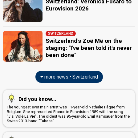
Switzerland: Veronica Fusaro to
Switzerland 1983
: commentator
Eurovision 2026
Switzerland 1982
: commentator
Switzerland 1981
: commentator
Switzerland 1980
: commentator
Switzerland 1979
: commentator
Switzerland 1978
: commentator
SWITZERLAND
Switzerland 1977
: commentator
Switzerland's Zoë Më on the
Switzerland 1976
: commentator
staging: "I've been told it's never
Switzerland 1975
: commentator
been done"
Switzerland 1974
: commentator
Switzerland 1972
: commentator
Switzerland 1971
: commentator
Switzerland 1970
: commentator
more news • Switzerland
Switzerland 1969
: commentator
Switzerland 1968
: commentator
Switzerland 1967
: commentator
Switzerland 1966
: commentator
Did you know...
Theodor Haller
(German)
The youngest ever main artist was 11-year-old Nathalie Pâque from
Belgium. She represented France in Eurovision 1989 with the song
Switzerland 1983
: commentator
"J'ai Volé La Vie". The oldest was 95-year-old Emil Ramsauer from the
Switzerland 1982
: commentator
Swiss 2013-band "Takasa"
Switzerland 1981
: commentator
Switzerland 1980
: commentator
Switzerland 1979
: commentator