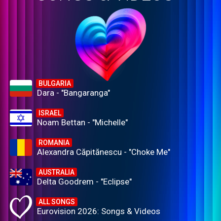
BULGARIA
Dara - "Bangaranga"
ISRAEL
Noam Bettan - "Michelle"
ROMANIA
Alexandra Căpitănescu - "Choke Me"
AUSTRALIA
Delta Goodrem - "Eclipse"
ALL SONGS
Eurovision 2026: Songs & Videos