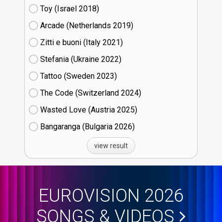
Toy (Israel
18)
Arcade (Netherlands
19)
Zitti e buoni​ (Italy
21)
Stefania (Ukraine
22)
Tattoo (Sweden
23)
The Code (Switzerland
24)
Wasted Love (Austria
25)
Bangaranga (Bulgaria
26)
view result
EUROVISION 2026
SONGS & VIDEOS