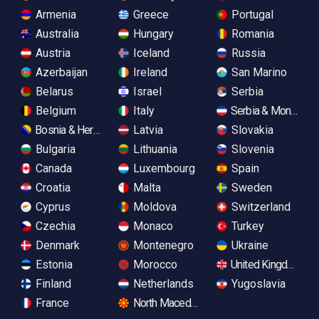
Armenia
Greece
Portugal
Australia
Hungary
Romania
Austria
Iceland
Russia
Azerbaijan
Ireland
San Marino
Belarus
Israel
Serbia
Belgium
Italy
Serbia & Monteneg
Bosnia & Herzegovina
Latvia
Slovakia
Bulgaria
Lithuania
Slovenia
Canada
Luxembourg
Spain
Croatia
Malta
Sweden
Cyprus
Moldova
Switzerland
Czechia
Monaco
Turkey
Denmark
Montenegro
Ukraine
Estonia
Morocco
United Kingdom
Finland
Netherlands
Yugoslavia
France
North Macedonia