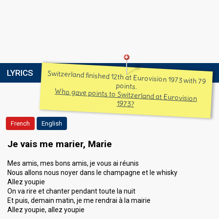
LYRICS
Switzerland finished 12th at Eurovision 1973 with 79
points.
Who gave points to Switzerland at Eurovision
1973?
French
English
Je vais me marier, Marie
Mes amis, mes bons amis, je vous ai réunis
Nous allons nous noyer dans le champagne et le whisky
Allez youpie
On va rire et chanter pendant toute la nuit
Et puis, demain matin, je me rendrai à la mairie
Allez youpie, allez youpie