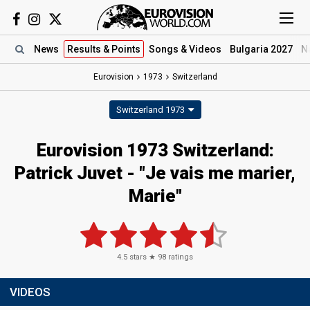
News
Results
& Points
Songs
& Videos
Bulgaria 2027
N
Eurovision
1973
Switzerland
Switzerland 1973
Eurovision 1973 Switzerland:
Patrick Juvet - "Je vais me marier,
Marie"
4.5
stars ★
98
ratings
VIDEOS