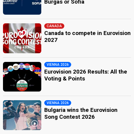
Burgas or Sofia
Switzerland 1980:
Cinéma
(
artist
)
Switzerland 1969:
Bonjour, Bonjour
(
artist
)
as Paola del Medico
Yor Milano
CANADA
edit
Canada to compete in Eurovision
2027
VIENNA 2026
Eurovision 2026 Results: All the
Voting & Points
VIENNA 2026
Bulgaria wins the Eurovision
Song Contest 2026