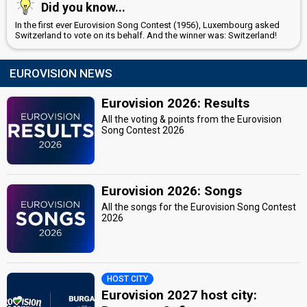
Did you know...
Switzerland 1978
: commentator
Switzerland 1977
: commentator
In the first ever Eurovision Song Contest (1956), Luxembourg asked
Switzerland 1976
: commentator
Switzerland to vote on its behalf. And the winner was: Switzerland!
Switzerland 1975
: commentator
Switzerland 1974
: commentator
EUROVISION NEWS
Switzerland 1972
: commentator
Switzerland 1971
: commentator
Switzerland 1970
: commentator
Eurovision 2026: Results
Switzerland 1969
: commentator
All the voting & points from the Eurovision
Switzerland 1968
: commentator
Song Contest 2026
Switzerland 1967
: commentator
Switzerland 1965
: commentator
Switzerland 1964
: commentator
Switzerland 1963
: commentator
Eurovision 2026: Songs
Switzerland 1962
: commentator
Switzerland 1961
: commentator
All the songs for the Eurovision Song Contest
Switzerland 1960
: commentator
2026
Switzerland 1959
: commentator
Switzerland 1958
: commentator
JURY MEMBERS
HOST CITY
Paola
Eurovision 2027 host city:
Real name: Paola del Medico