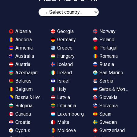
Albania
Georgia
Norway
Andorra
Germany
Poland
Armenia
Greece
Portugal
Australia
Hungary
Romania
Austria
Iceland
Russia
Azerbaijan
Ireland
San Marino
Belarus
Israel
Serbia
Belgium
Italy
Serbia & Monteneg
Bosnia & Herzegovina
Latvia
Slovakia
Bulgaria
Lithuania
Slovenia
Canada
Luxembourg
Spain
Croatia
Malta
Sweden
Cyprus
Moldova
Switzerland