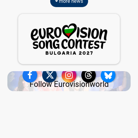
more news
Follow Eurovisionworld