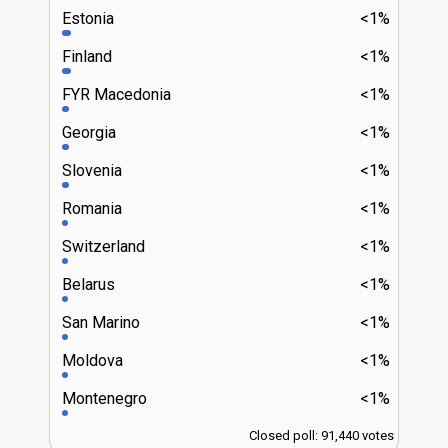
Estonia
<1%
Finland
<1%
FYR Macedonia
<1%
Georgia
<1%
Slovenia
<1%
Romania
<1%
Switzerland
<1%
Belarus
<1%
San Marino
<1%
Moldova
<1%
Montenegro
<1%
Closed poll: 91,440 votes