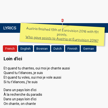
LYRICS
Austria finished 13th at Eurovision 2016 with 151
points.
Who gave points to Austria at Eurovision 2016?
French
English
Bosnian
Dutch
Finnish
German
Loin d'ici
Et quand tu chantes, oui moi je chante aussi
Quand tu t'élances, je suis
Et quand tu voles, oui moi je vole aussi
Si tu t'élances, j'te suis
Dans un pays loin d'ici
À la recherche du paradis
Dans un pays loin d'ici
On chante, on chante