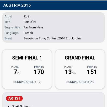
AUSTRIA 2016
Artist
Zoë
Title
Loin d'ici
English title
Far From Here
Language
French
Event
Eurovision Song Contest 2016 Stockholm
SEMI-FINAL 1
GRAND FINAL
PLACE
POINTS
PLACE
POINTS
7
170
13
151
/18
/26
RUNNING ORDER: 12
RUNNING ORDER: 24
ARTIST
Zoë Straub