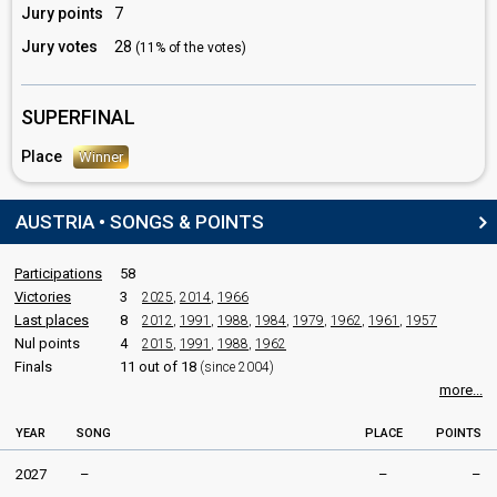
Jury points
7
Austria 2018:
Nobody But You
(stage director)
Austria 2017:
Running On Air
(stage director)
Jury votes
28
(11% of the votes)
Germany 2017:
Perfect Life
(stage director)
Austria 2015:
I Am Yours
(stage director)
Austria 2014:
Rise Like a Phoenix
(stage director)
SUPERFINAL
Austria 2013:
Shine
(stage director)
Austria 2012:
Woki mit deim Popo
(stage director)
Place
Winner
Bulgaria 2011:
Na Inat
(stage director)
AUSTRIA • SONGS & POINTS
SPOKESPERSON
Katharina Bellowitsch
Participations
58
Austria 2018
: spokesperson
Victories
3
2025
,
2014
,
1966
Austria 2015
: spokesperson
Last places
8
2012
,
1991
,
1988
,
1984
,
1979
,
1962
,
1961
,
1957
Austria 2014
: spokesperson
Nul points
4
2015
,
1991
,
1988
,
1962
Austria 2013
: spokesperson
Finals
11 out of 18
(since 2004)
Austria 2012
: spokesperson
Austria 2011
: spokesperson
more...
COMMENTATOR
YEAR
SONG
PLACE
POINTS
Andi Knoll
2027
–
–
–
Real name: Andreas Knoll