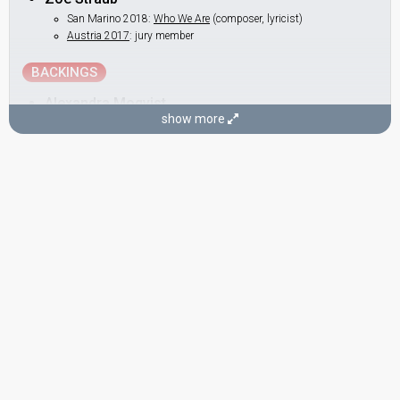
San Marino 2018:
Who We Are
(composer, lyricist)
Austria 2017
: jury member
BACKINGS
Alexandra Moqvist
show more
Christian Knollmüller
Sandra Þórðardóttir
SONGWRITERS
Christof Straub
San Marino 2018:
Who We Are
(composer, lyricist)
Zoë Straub
(see Artist)
STAGE DIRECTOR
Marvin Dietmann
Armenia 2025:
Survivor
(stage director)
Australia 2025:
Milkshake Man
(stage director)
Ireland 2025:
Laika Party
(stage director)