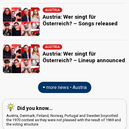
Austria 1999
: commentator
AUSTRIA
JURY MEMBERS
Austria: Wer singt für
Österreich? – Songs released
Dorothee Freiberger
Franz Pleterski
Lukas Hillebrand
AUSTRIA
Peter Pansky
Austria: Wer singt für
Austria 2021
: jury member
Österreich? – Lineup announced
Sankil Jones
Real name: Daniel Harb
edit
more news • Austria
Did you know...
Austria, Denmark, Finland, Norway, Portugal and Sweden boycotted
the 1970 contest as they were not pleased with the result of 1969 and
the voting structure