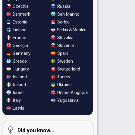
Czechia
Russia
Denmark
San Marino
Estonia
Serbia
Finland
Serbia & Montenegro
France
Slovakia
Georgia
Slovenia
Germany
Spain
Greece
Sweden
Hungary
Switzerland
Iceland
Turkey
Ireland
Ukraine
Israel
United Kingdom
Italy
Yugoslavia
Latvia
Did you know...