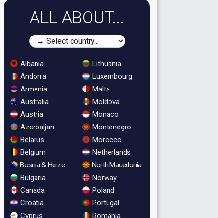
ALL ABOUT...
Albania
Lithuania
Andorra
Luxembourg
Armenia
Malta
Australia
Moldova
Austria
Monaco
Azerbaijan
Montenegro
Belarus
Morocco
Belgium
Netherlands
Bosnia & Herzegovina
North Macedonia
Bulgaria
Norway
Canada
Poland
Croatia
Portugal
Cyprus
Romania