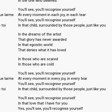
In the one who believes
You'll see, you'll recognise yourself
ue larme
At every moment in each joy, in each tear
You'll see, you'll recognise yourself
 toi
In that child, surrounded by those people, just like you
In the dreams of the artist
That glory has never awarded
In that egoistic world
That denies what it has loved
In those who are scared
In those who are cold
You'll see, you'll recognise yourself
ue larme
At every moment in every joy, in every tear
You'll see, you'll recognise yourself
 toi
In that child, surrounded by those people, just like you
You'll see, you'll recognise yourself
In that love that I hаve for you
Yes, you'll see, you'll recognise yourѕelf