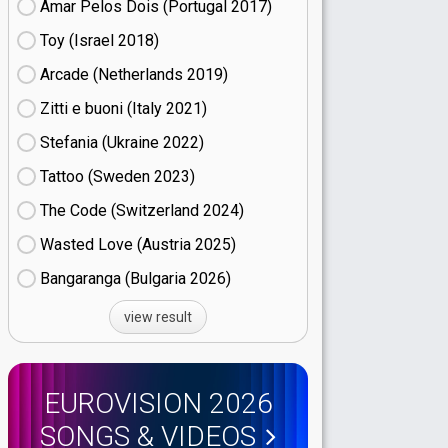
Amar Pelos Dois (Portugal
17)
Toy (Israel
18)
Arcade (Netherlands
19)
Zitti e buoni​ (Italy
21)
Stefania (Ukraine
22)
Tattoo (Sweden
23)
The Code (Switzerland
24)
Wasted Love (Austria
25)
Bangaranga (Bulgaria
26)
view result
EUROVISION 2026
SONGS & VIDEOS