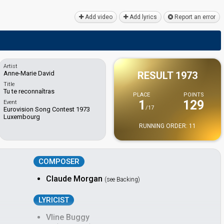
Add video
Add lyrics
Report an error
Artist
Anne-Marie David
RESULT 1973
Title
Tu te reconnaîtras
PLACE
POINTS
1
129
Event
/17
Eurovision Song Contest 1973
Luxembourg
RUNNING ORDER: 11
COMPOSER
Claude Morgan
(see Backing)
LYRICIST
Vline Buggy