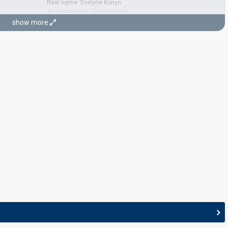
Real name: Evelyne Konyn
Also known as: Liliane Konyn
show more
Luxembourg 1976:
Chansons pour ceux qui s'aiment
(lyricist)
 lyricist)
CONDUCTOR
g)
king)
Pierre Cao
Cyprus 1984:
Anna Maria Lena
(conductor)
que
Germany 1984:
Aufrecht geh'n
(conductor)
ux
(backing)
king)
cking)
g)
acking)
, composer)
cking)
 lyricist)