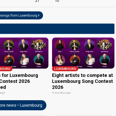
21
10
l songs from Luxembourg
edit
BOURG
LUXEMBOURG
 for Luxembourg
Eight artists to compete at
Contest 2026
Luxembourg Song Contest
sed
2026
 ago
9 months ago
re news • Luxembourg