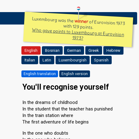
Luxembourg was the
winner
of Eurovision 1973
with 129 points.
Who gave points to Luxembourg at Eurovision
1973?
English
Bosnian
German
Greek
Hebrew
Italian
Latin
Luxembourgish
Spanish
English translation
English version
You'll recognise yourself
In the dreams of childhood
In the student that the teacher has punished
In the train station where
The first adventure of life begins
In the one who doubts