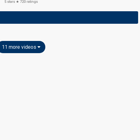
5
stars ★
720
ratings
11 more videos